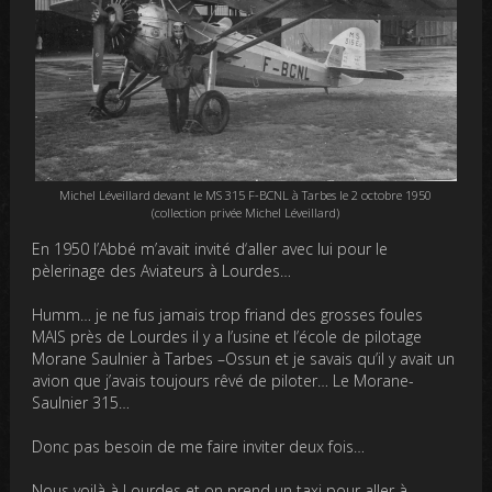
Michel Léveillard devant le MS 315 F-BCNL à Tarbes le 2 octobre 1950
(collection privée Michel Léveillard)
En 1950 l’Abbé m’avait invité d‘aller avec lui pour le
pèlerinage des Aviateurs à Lourdes…
Humm… je ne fus jamais trop friand des grosses foules
MAIS près de Lourdes il y a l’usine et l’école de pilotage
Morane Saulnier à Tarbes –Ossun et je savais qu’il y avait un
avion que j’avais toujours rêvé de piloter… Le Morane-
Saulnier 315…
Donc pas besoin de me faire inviter deux fois…
Nous voilà à Lourdes et on prend un taxi pour aller à