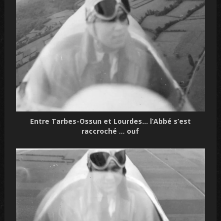
Entre Tarbes-Ossun et Lourdes… l’Abbé s’est
raccroché … ouf