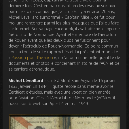
dernière fois. C’est en parcourant un des réseaux sociaux
parmi les plus connus que j’ai croisé, il y a environ 20 ans,
Michel Léveillard surnommé « Cap’tain Mike », ce fut pour
moi une rencontre parmi les plus magiques que j’ai pu faire
sur Internet. Sur sa page Facebook, il avait affiché le logo de
l’aéroclub de Normandie. Ayant été membre de l’aéroclub
de Rouen avant que les deux clubs ne fusionnent pour
devenir l’aéroclub de Rouen-Normandie. Ce point commun
nous a tout de suite rapprochés et lui présentant mon site
«
Passion pour l’aviation
», il m’a fourni une belle quantité de
documents et photos le concernant l’histoire de l’ACN et de
sa carrière aéronautique.
Michel Léveillard
est né à Mont Sain-Aignan le 16 janvier
1933 janvier. En 1944, il quitte l’école sans même avoir le
Certificat d’études, mais avec une vocation bien ancrée
pour l’aviation. C’est à l’Aéroclub de Normandie (ACN) qu’il
passe son brevet sur Piper L4 en mai 1949.