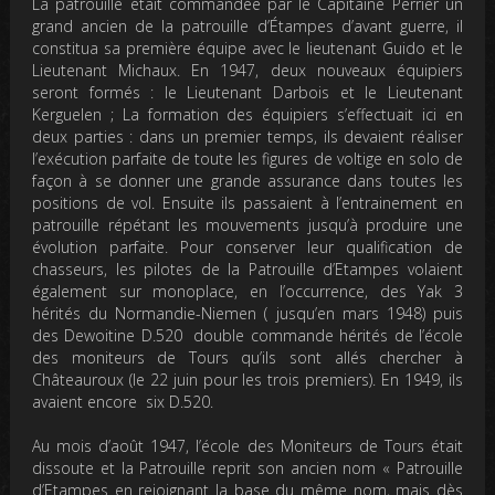
La patrouille était commandée par le Capitaine Perrier un
grand ancien de la patrouille d’Étampes d’avant guerre, il
constitua sa première équipe avec le lieutenant Guido et le
Lieutenant Michaux. En 1947, deux nouveaux équipiers
seront formés : le Lieutenant Darbois et le Lieutenant
Kerguelen ; La formation des équipiers s’effectuait ici en
deux parties : dans un premier temps, ils devaient réaliser
l’exécution parfaite de toute les figures de voltige en solo de
façon à se donner une grande assurance dans toutes les
positions de vol. Ensuite ils passaient à l’entrainement en
patrouille répétant les mouvements jusqu’à produire une
évolution parfaite. Pour conserver leur qualification de
chasseurs, les pilotes de la Patrouille d’Etampes volaient
également sur monoplace, en l’occurrence, des Yak 3
hérités du Normandie-Niemen ( jusqu’en mars 1948) puis
des Dewoitine D.520 double commande hérités de l’école
des moniteurs de Tours qu’ils sont allés chercher à
Châteauroux (le 22 juin pour les trois premiers). En 1949, ils
avaient encore six D.520.
Au mois d’août 1947, l’école des Moniteurs de Tours était
dissoute et la Patrouille reprit son ancien nom « Patrouille
d’Etampes en rejoignant la base du même nom, mais dès