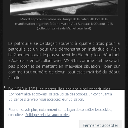
Marcel Lapotre assis dans un Stampe de la patrouille lors de la
manifestation organisée à Saint Martin Aux Buneaux le 29 août 1948
(collection privé e de Michel Léveillard)
La patrouille se déplaçait souvent à quatre : trois pour la
patrouille et un pour une démonstration individuelle. Alain
Le Guennec jouait le plus souvent le rôle du pilote débutant
« Ademaï » en décollant avec MS-315, comme s »il ne savait
pas piloter et se mettant en mauvaise situation , bien sûr
comme tout numéro de clown, tout était maitrisé du début
à la fin.
De 1948 à 1951 les patrouilles étaient ainsi constituées
Confidentialité et cookies : ce site utilise des cookies. En continuant à
utiliser ce site Web, vous acceptez leur utilisation.
En 1948
Pour en savoir plus, notamment sur la façon de contrôler les cookies,
Perrier, Kerguelen, Darbois
consultez :
Politique relative aux cookies
Michaux, Le Flécher, Parodi
Guido, Montfort, Slt Richard