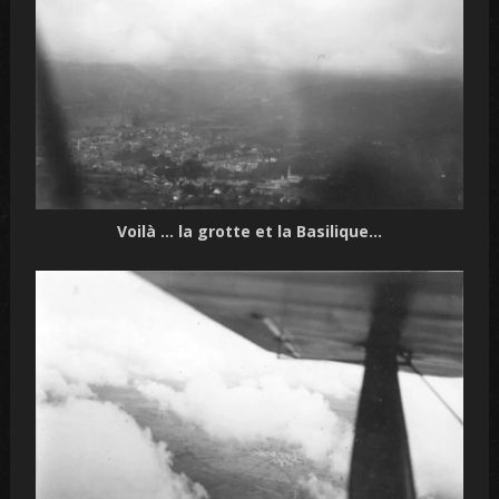
Voilà … la grotte et la Basilique…