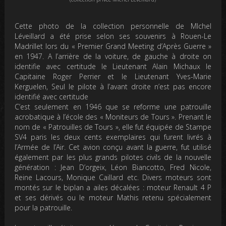
Cette photo de la collection personnelle de MIchel
Léveillard a été prise selon ses souvenirs à Rouen-Le
Madrillet lors du « Premier Grand Meeting d’Après Guerre »
en 1947. A l’arrière de la voiture, de gauche à droite on
identifie avec certitude le Lieutenant Alain Michaux le
Capitaine Roger Perrier et le Lieutenant Yves-Marie
Kerguelen, Seul le pilote à l’avant droite n’est pas encore
identifié avec certitude
C’est seulement en 1946 que se reforme une patrouille
acrobatique à l’école des « Moniteurs de Tours ». Prenant le
nom de « Patrouilles de Tours », elle fut équipée de Stampe
SV4 paris les deux cents exemplaires qui furent livrés à
l’Armée de l’Air. Cet avion conçu avant la guerre, fut utilisé
également par les plus grands pilotes civils de la nouvelle
génération : Jean D’orgeix, Léon Biancotto, Fred Nicole,
Reine Lacours, Monique Caillard etc. Divers moteurs sont
montés sur le biplan a ailes décalées : moteur Renault 4 P
et ses dérivés ou le moteur Mathis retenu spécialement
pour la patrouille.