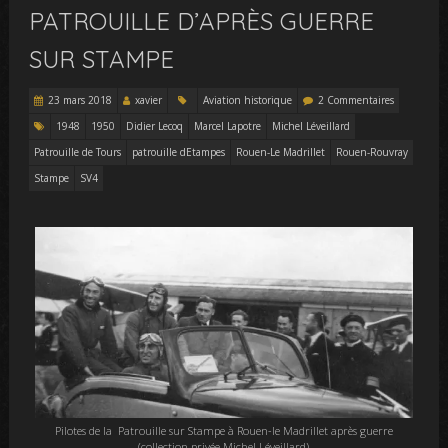
PATROUILLE D’APRÈS GUERRE
SUR STAMPE
23 mars 2018
xavier
Aviation historique
2 Commentaires
1948
1950
Didier Lecoq
Marcel Lapotre
Michel Léveillard
Patrouille de Tours
patrouille dEtampes
Rouen-Le Madrillet
Rouen-Rouvray
Stampe
SV4
Pilotes de la Patrouille sur Stampe à Rouen-le Madrillet après guerre
(collection privée Michel Léveillard)