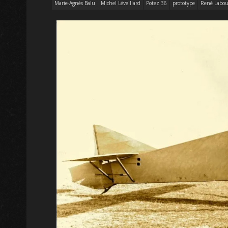
Marie-Agnès Balu
Michel Léveillard
Potez 36
prototype
René Labou