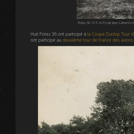
Potez 36.13 F-ALFU de Jean Liétard c
Huit Potez 36 ont participé à
la Coupe Dunlop Tour d
ont participé au
deuxième tour de France des avions