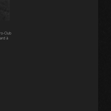
ro-Club
tard à