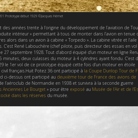
°01 Prototype début 1929 ©Jacques Hémet
ut des années trente à l’origine du développement de l’aviation de To
nduite intérieur » permettant à tous de monter dans l’avion en tenue d
es alors dans un avion à cabine « Torpedo ». La cabine vitrée et l’aile
 C’est René Labouchère (chef pilote, puis directeur des essais en vol
1 le 27 septembre 1928. Tout d’abord équipé d’un moteur en ligne Ren
5 minutes, deux culasses du moteur à 4 cylindres ayant fondu. C’est 
9 le 1er vol de ce prototype équipé cette fois d’un moteur en étoile
civil français.Huit Potez 36 ont participé à
la Coupe Dunlop Tour de F
rd ci-dessus ont participé au
deuxième tour de France des avions de
e de l’aéroclub de Normandie en 1938 et survivra à la seconde guerre
es Anciennes Le Bourget
» pour être
exposé
au
Musée de l’Air et de l’
tocké dans les réserves
du musée.