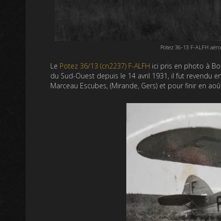
Potez 36-13 F-ALFH aér
Le
Potez 36/13 (cn2237) F-ALFH
ici pris en photo à B
du Sud-Ouest depuis le 14 avril 1931, il fut revendu 
Marceau Escubes, (Mirande, Gers) et pour finir en août