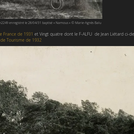
/n2249 enregistré le 28/04/31 baptisé « Namous » © Marie-Agnès Balu
e France de 1931
et Vingt quatre dont le F-ALFU de Jean Liétard ci-d
 de Tourisme de 1932