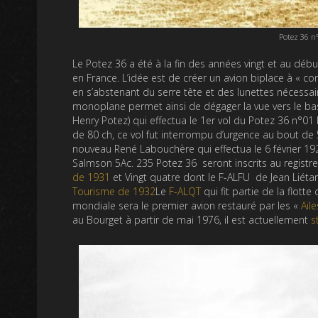
Potez 36 n
Le Potez 36 a été à la fin des années vingt et au déb
en France. L’idée est de créer un avion biplace à « co
en s’abstenant du serre tête et des lunettes nécessair
monoplane permet ainsi de dégager la vue vers le bas.
Henry Potez) qui effectua le 1er vol du Potez 36 n°0
de 80 ch, ce vol fut interrompu d’urgence au bout de 
nouveau René Labouchère qui effectua le 6 février 192
Salmson 5Ac. 235 Potez 36 seront inscrits au registre 
de 1931
et Vingt quatre dont le F-ALFU de Jean Liéta
Tourisme de 1932
Le
F-ALQT
qui fit partie de la flott
mondiale sera le premier avion restauré par les «
Ail
au Bourget à partir de mai 1976, il est actuellement
s