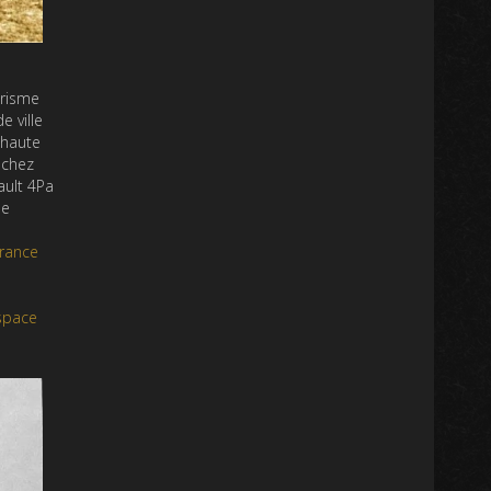
urisme
e ville
 haute
 chez
ault 4Pa
de
rance
Espace