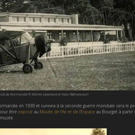
club de Normandie © Michel Léveillard et Alain Bétrancourt
e Normandie en 1938 et survivra à la seconde guerre mondiale sera le p
pour être
exposé
au
Musée de l’Air et de l’Espace
au Bourget à partir
musée.