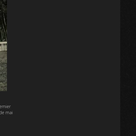
remier
 de mai