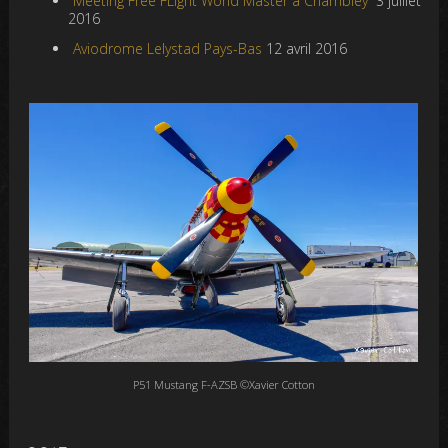
Meeting Free FLight World Master à Chambley
3 juillet
2016
Aviodrome Lelystad Pays-Bas
12 avril 2016
P51 Mustang F-AZSB ©Xavier Cotton