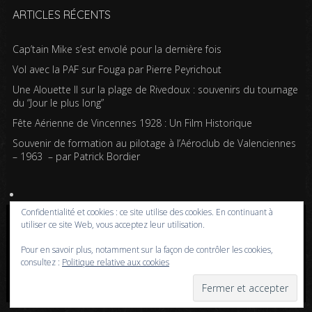
ARTICLES RÉCENTS
Cap’tain Mike s’est envolé pour la dernière fois
Vol avec la PAF sur Fouga par Pierre Peyrichout
Une Alouette II sur la plage de Rivedoux : souvenirs du tournage
du “Jour le plus long”
Fête Aérienne de Vincennes 1928 : Un Film Historique
Souvenir de formation au pilotage à l’Aéroclub de Valenciennes
– 1963 – par Patrick Bordier
Confidentialité et cookies : ce site utilise des cookies. En continuant à
utiliser ce site Web, vous acceptez leur utilisation.
Copyright © 2020-2026 Passion pour l'aviation | Powered by WordPress | Design by
Iceable Themes
Pour en savoir plus, notamment sur la façon de contrôler les cookies,
consultez :
Politique relative aux cookies
Accueil
Blog
Albums photos
Histoires de l’aviation
Contrôle aérien
Livres
Liens
A propos
Contact
Politique de confidentialité