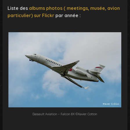
Liste des
albums photos ( meetings, musée, avion
particulier) sur Flickr
par année :
Dassault Aviation – Falcon 8X ©Xavier Cotton