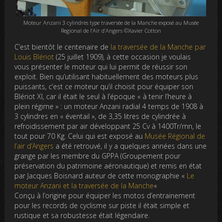
Moteur Anzani 3 cylindres type traversée de la Manche exposé au Musée
Regional de l’Air d’Angers ©Xavier Cotton
C’est bientôt le centenaire de
la traversée de la Manche par
Louis Blériot
(25 juillet 1909), à cette occasion je voulais
vous présenter le moteur qui lui permit de réussir son
exploit. Bien qu’utilisant habituellement des moteurs plus
puissants, c’est ce moteur qu’il choisit pour équiper son
Blériot XI, car il était le seul à l’époque « à tenir l’heure à
plein régime » : un moteur Anzani radial 4 temps de 1908 à
3 cylindres en « éventail », de 3,35 litres de cylindrée à
refroidissement par air développant 25 Cv à 1400Tr/mn, le
tout pour 70 Kg. Celui qui est exposé au
Musée Régional de
l’air d’Angers
a été retrouvé, il y a quelques années dans une
grange par les membre du GPPA (Groupement pour
préservation du patrimoine aéronautique) et remis en état
par Jacques Boisnard auteur de cette monographie «
Le
moteur Anzani et la traversée de la Manche
«
Conçu à l’origine pour équiper les motos d’entrainement
pour les records de cyclisme sur piste il était simple et
rustique et sa robustesse était légendaire.