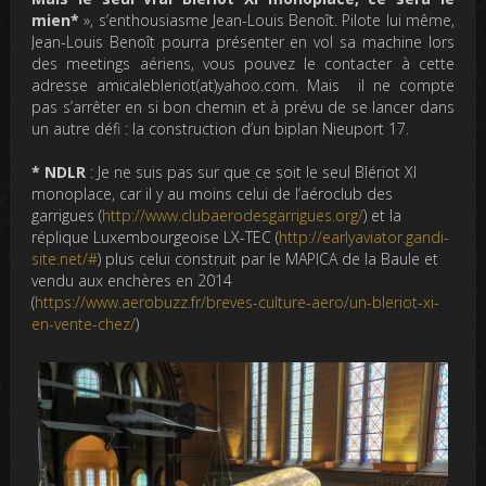
mien*
», s’enthousiasme Jean-Louis Benoît. Pilote lui même,
Jean-Louis Benoît pourra présenter en vol sa machine lors
des meetings aériens, vous pouvez le contacter à cette
adresse amicalebleriot(at)yahoo.com. Mais il ne compte
pas s’arrêter en si bon chemin et à prévu de se lancer dans
un autre défi : la construction d’un biplan Nieuport 17.
* NDLR
: Je ne suis pas sur que ce soit le seul Blériot XI
monoplace, car il y au moins celui de l’aéroclub des
garrigues (
http://www.clubaerodesgarrigues.org/
) et la
réplique Luxembourgeoise LX-TEC (
http://earlyaviator.gandi-
site.net/#
) plus celui construit par le MAPICA de la Baule et
vendu aux enchères en 2014
(
https://www.aerobuzz.fr/breves-culture-aero/un-bleriot-xi-
en-vente-chez/
)