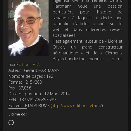
Ingénieur civil à la retraite, Gérard
Hartmann voue une passion
particulière pour l’histoire de
l’aviation à laquelle il dédie une
panoplie d’articles publiés sur le
web et dans différentes revues
spécialisées.
Il est également l’auteur de « Lioré et
Olivier, un grand constructeur
aéronautique » et de « Clément-
Bayard, industriel pionnier », parus
aux
Éditions ETAI
.
Auteur : Gérard HARTMANN
Nombre de pages : 192
Format : 215×280
Prix : 37,05€
Date de parution : 12 Mars 2014
EAN : 13 9782726897539
Editeur : ETAI ALBUMS (
http://www.editions-etai.fr
/)
J’aime ça :
Chargement…