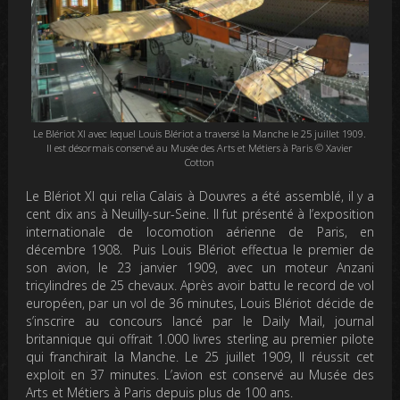
Le Blériot XI avec lequel Louis Blériot a traversé la Manche le 25 juillet 1909.
Il est désormais conservé au Musée des Arts et Métiers à Paris © Xavier
Cotton
Le Blériot XI qui relia Calais à Douvres a été assemblé, il y a
cent dix ans à Neuilly-sur-Seine. Il fut présenté à l’exposition
internationale de locomotion aérienne de Paris, en
décembre 1908. Puis Louis Blériot effectua le premier de
son avion, le 23 janvier 1909, avec un moteur Anzani
tricylindres de 25 chevaux. Après avoir battu le record de vol
européen, par un vol de 36 minutes, Louis Blériot décide de
s’inscrire au concours lancé par le Daily Mail, journal
britannique qui offrait 1.000 livres sterling au premier pilote
qui franchirait la Manche. Le 25 juillet 1909, Il réussit cet
exploit en 37 minutes. L’avion est conservé au Musée des
Arts et Métiers à Paris depuis plus de 100 ans.