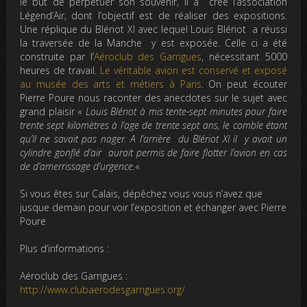
le but de perpétuer son souvenir, il a crée l’association
Légend’Air, dont l’objectif est de réaliser des expositions.
Une réplique du Blériot XI avec lequel Louis Blériot a réussi
la traversée de la Manche y est exposée. Celle ci a été
construite par l’
Aéroclub des Garrigues
, nécessitant 5000
heures de travail.
Le véritable avion est conservé et exposé
au musée des arts et métiers à Paris
. On peut écouter
Pierre Poure nous raconter des anecdotes sur le sujet avec
grand plaisir «
Louis Blériot à mis tente-sept minutes pour faire
trente sept kilomètres à l’age de trente sept ans, le comble étant
qu’Il ne savait pas nager. A l’arrière du Blériot XI il y avait un
cylindre gonflé d’air aurait permis de faire flotter l’avion en cas
de d’amerrissage d’urgence.
«
Si vous êtes sur Calais, dépêchez vous vous n’avez que
jusque demain pour voir l’exposition et échanger avec Pierre
Poure
Plus d’informations :
Aéroclub des Garrigues :
http://www.clubaerodesgarrigues.org/