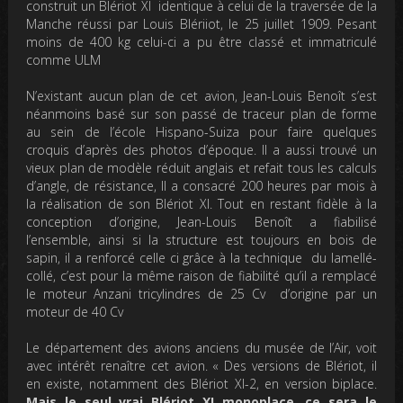
construit un Blériot XI identique à celui de la traversée de la
Manche réussi par Louis Blériiot, le 25 juillet 1909. Pesant
moins de 400 kg celui-ci a pu être classé et immatriculé
comme ULM
N’existant aucun plan de cet avion, Jean-Louis Benoît s’est
néanmoins basé sur son passé de traceur plan de forme
au sein de l’école Hispano-Suiza pour faire quelques
croquis d’après des photos d’époque. Il a aussi trouvé un
vieux plan de modèle réduit anglais et refait tous les calculs
d’angle, de résistance, Il a consacré 200 heures par mois à
la réalisation de son Blériot XI. Tout en restant fidèle à la
conception d’origine, Jean-Louis Benoît a fiabilisé
l’ensemble, ainsi si la structure est toujours en bois de
sapin, il a renforcé celle ci grâce à la technique du lamellé-
collé, c’est pour la même raison de fiabilité qu’il a remplacé
le moteur Anzani tricylindres de 25 Cv d’origine par un
moteur de 40 Cv
Le département des avions anciens du musée de l’Air, voit
avec intérêt renaître cet avion. « Des versions de Blériot, il
en existe, notamment des Blériot XI-2, en version biplace.
Mais le seul vrai Blériot XI monoplace, ce sera le