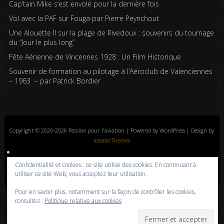
Cap’tain Mike s’est envolé pour la dernière fois
Vol avec la PAF sur Fouga par Pierre Peyrichout
Une Alouette II sur la plage de Rivedoux : souvenirs du tournage
du “Jour le plus long”
Fête Aérienne de Vincennes 1928 : Un Film Historique
Souvenir de formation au pilotage à l’Aéroclub de Valenciennes
– 1963 – par Patrick Bordier
Copyright © 2020-2026 Passion pour l'aviation | Powered by WordPress | Design by
Iceable Themes
Accueil
Blog
Albums photos
Histoires de l’aviation
Contrôle aérien
Confidentialité et cookies : ce site utilise des cookies. En continuant à
Livres
Liens
A propos
Contact
Politique de confidentialité
utiliser ce site Web, vous acceptez leur utilisation.
Pour en savoir plus, notamment sur la façon de contrôler les cookies,
consultez :
Politique relative aux cookies