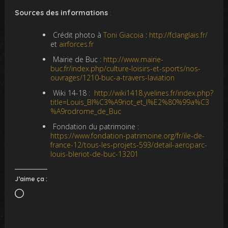
Sources des informations
:
Crédit photo à
Toni Giacoia
:
http://fclanglais.fr/
et
airforces.fr
Mairie de Buc :
http://www.mairie-
buc.fr/index.php/culture-loisirs-et-sports/nos-
ouvrages/1210-buc-a-travers-laviation
Wiki 14-18 :
http://wiki1418.yvelines.fr/index.php?
title=Louis_Bl%C3%A9riot_et_l%E2%80%99a%C3
%A9rodrome_de_Buc
Fondation du patrimoine :
https://www.fondation-patrimoine.org/fr/ile-de-
france-12/tous-les-projets-593/detail-aeroparc-
louis-bleriot-de-buc-13201
J’aime ça :
Chargement…