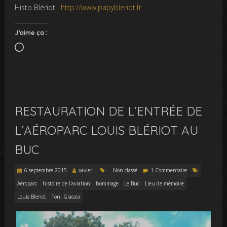
Histo Blériot :
http://www.papybleriot.fr
J’aime ça :
Chargement…
RESTAURATION DE L’ENTRÉE DE
L’AÉROPARC LOUIS BLÉRIOT AU
BUC
6 septembre 2015
xavier
Non classé
1 Commentaire
Aéroparc
histoire de l'aviation
hommage
Le Buc
Lieu de mémoire
Louis Blériot
Toni Giacoia