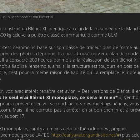
-Louis Benoît devant son Blériot XI
 construit un Blériot XI identique à celui de la traversée de la Manch
e 400 kg celui-ci a pu être classé et immatriculé comme ULM
oît s’est néanmoins basé sur son passé de traceur plan de forme au
après des photos d’époque. Il a aussi trouvé un vieux plan de modèl
ce, Il a consacré 200 heures par mois à la réalisation de son Blériot XI.
ît a fiabilisé l’ensemble, ainsi si la structure est toujours en bois de 
ollé, c’est pour la même raison de fiabilité qu’il a remplacé le moteu
v
voit avec intérêt renaître cet avion. « Des versions de Blériot, il en
s le seul vrai Blériot XI monoplace, ce sera le mien*
», s’entho
t pourra présenter en vol sa machine lors des meetings aériens, vou
oo.com. Mais il ne compte pas s’arrêter en si bon chemin et à pré
 Nieuport 17.
t XI monoplace, car il y au moins celui de l’aéroclub des garrigues
e Luxembourgeoise LX-TEC (
http://earlyaviator.gandi-site.net/#
) plus celu