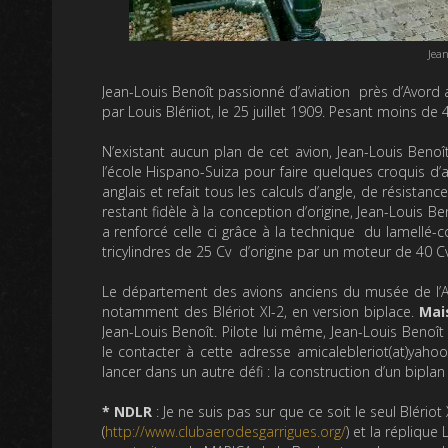
Jean
Jean-Louis Benoît passionné d’aviation près d’Avord a
par Louis Blériiot, le 25 juillet 1909. Pesant moins d
N’existant aucun plan de cet avion, Jean-Louis Ben
l’école Hispano-Suiza pour faire quelques croquis d’
anglais et refait tous les calculs d’angle, de résistan
restant fidèle à la conception d’origine, Jean-Louis Beno
a renforcé celle ci grâce à la technique du lamellé-c
tricylindres de 25 Cv d’origine par un moteur de 40 C
Le département des avions anciens du musée de l’Air, 
notamment des Blériot XI-2, en version biplace.
Mai
Jean-Louis Benoît. Pilote lui même, Jean-Louis Benoî
le contacter à cette adresse amicalebleriot(at)yah
lancer dans un autre défi : la construction d’un biplan
* NDLR
: Je ne suis pas sur que ce soit le seul Blério
(
http://www.clubaerodesgarrigues.org/
) et la répliqu