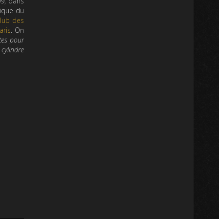
09, dans
lique du
lub des
aris
. On
tes pour
 cylindre