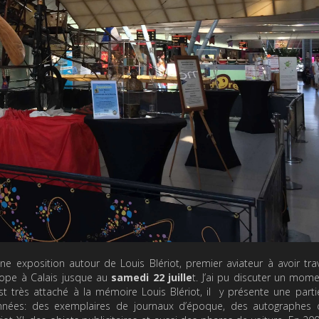
ne exposition autour de Louis Blériot, premier aviateur à avoir tra
urope à Calais jusque au
samedi 22 juille
t. J’ai pu discuter un mom
st très attaché à la mémoire Louis Blériot, il y présente une part
 années: des exemplaires de journaux d’époque, des autographes d