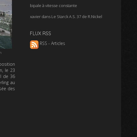
bipale à vitesse constante
xavier
dans
Le Starck A.S. 37 de R.Nickel
FLUX RSS
RSS - Articles
n
position
n, le 23
ol de 36
rling au
usée des