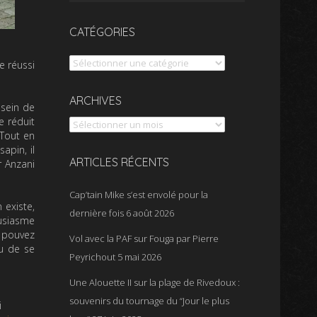
CATÉGORIES
Catégories
e réussi
Archives
ARCHIVES
 sein de
e réduit
 Tout en
sapin, il
ARTICLES RÉCENTS
r Anzani
Cap’tain Mike s’est envolé pour la
 existe,
dernière fois
6 août 2026
usiasme
s pouvez
Vol avec la PAF sur Fouga par Pierre
vu de se
Peyrichout
5 mai 2026
Une Alouette II sur la plage de Rivedoux :
souvenirs du tournage du “Jour le plus
i