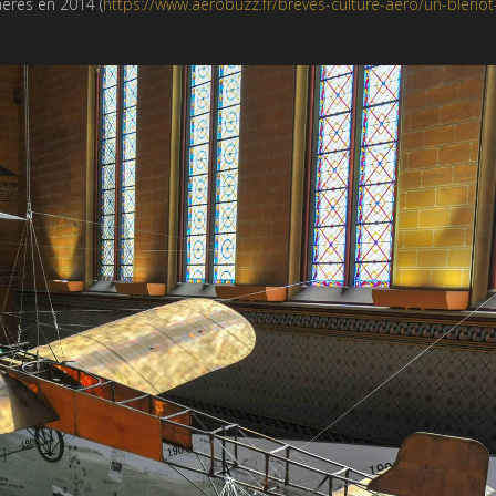
hères en 2014 (
https://www.aerobuzz.fr/breves-culture-aero/un-bleriot-