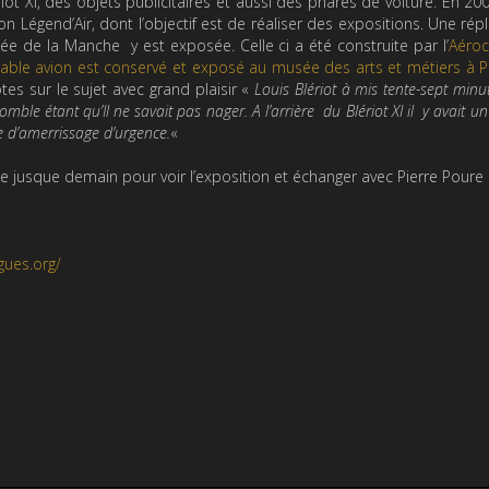
iot XI, des objets publicitaires et aussi des phares de voiture. En 20
on Légend’Air, dont l’objectif est de réaliser des expositions. Une rép
rsée de la Manche y est exposée. Celle ci a été construite par l’
Aéroc
table avion est conservé et exposé au musée des arts et métiers à P
s sur le sujet avec grand plaisir «
Louis Blériot à mis tente-sept minu
comble étant qu’Il ne savait pas nager. A l’arrière du Blériot XI il y avait un
de d’amerrissage d’urgence.
«
e jusque demain pour voir l’exposition et échanger avec Pierre Poure
gues.org/