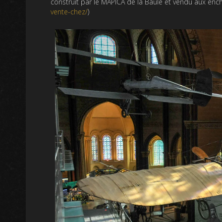
construit par le MAPICA de la Baule et vendu aux enc
vente-chez/
)