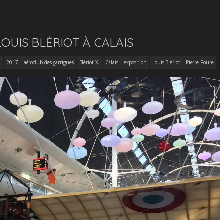
OUIS BLĖRIOT À CALAIS
2017
aéroclub des garrigues
Blériot XI
Calais
exposition
Louis Blériot
Pierre Poure