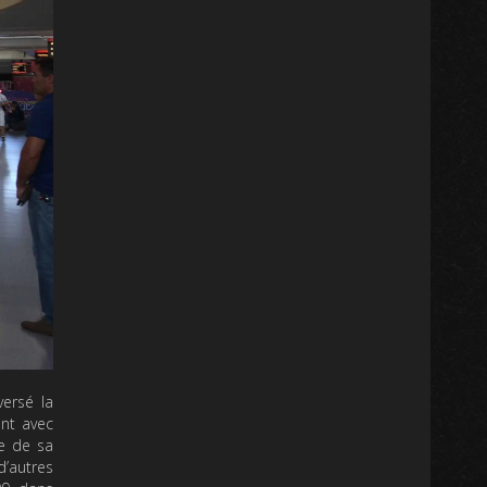
versé la
ent avec
ie de sa
’autres