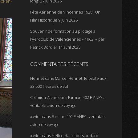
long”
27 juin 2025
xi-en-
Fête Aérienne de Vincennes 1928 : Un
Film Historique
9 juin 2025
Souvenir de formation au pilotage à
l’Aéroclub de Valenciennes – 1963 – par
Patrick Bordier
14 avril 2025
COMMENTAIRES RÉCENTS
Henriet
dans
Marcel Henriet, le pilote aux
33 500 heures de vol
Crémieu-Alcan
dans
Farman 402 F-ANFY :
véritable avion de voyage
xavier
dans
Farman 402 F-ANFY : véritable
avion de voyage
xavier
dans
Hélice Hamilton-standard