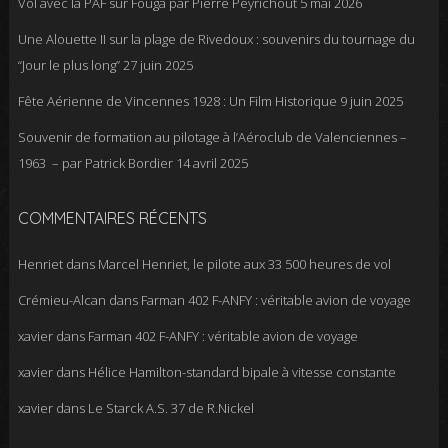
Vol avec la PAF sur Fouga par Pierre Peyrichout
5 mai 2026
Une Alouette II sur la plage de Rivedoux : souvenirs du tournage du
“Jour le plus long”
27 juin 2025
Fête Aérienne de Vincennes 1928 : Un Film Historique
9 juin 2025
Souvenir de formation au pilotage à l’Aéroclub de Valenciennes –
1963 – par Patrick Bordier
14 avril 2025
COMMENTAIRES RÉCENTS
Henriet
dans
Marcel Henriet, le pilote aux 33 500 heures de vol
Crémieu-Alcan
dans
Farman 402 F-ANFY : véritable avion de voyage
xavier
dans
Farman 402 F-ANFY : véritable avion de voyage
xavier
dans
Hélice Hamilton-standard bipale à vitesse constante
xavier
dans
Le Starck A.S. 37 de R.Nickel