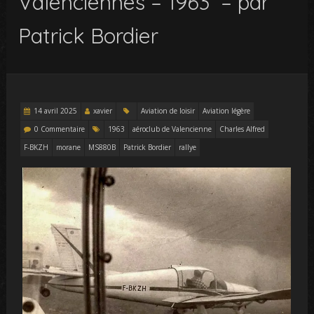
Valenciennes – 1963 – par
Patrick Bordier
14 avril 2025
xavier
Aviation de loisir
Aviation légère
0 Commentaire
1963
aéroclub de Valencienne
Charles Alfred
F-BKZH
morane
MS880B
Patrick Bordier
rallye