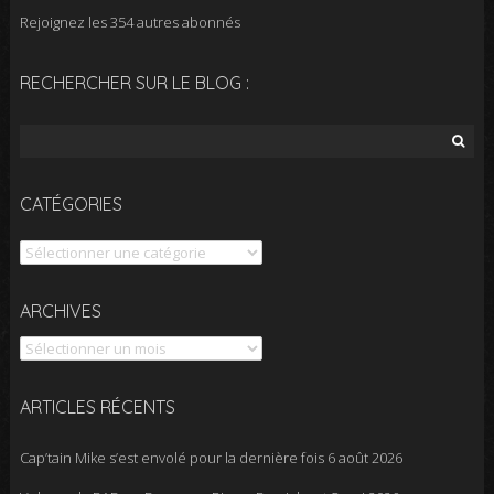
Rejoignez les 354 autres abonnés
RECHERCHER SUR LE BLOG :
Rechercher :
CATÉGORIES
Catégories
Archives
ARCHIVES
ARTICLES RÉCENTS
Cap’tain Mike s’est envolé pour la dernière fois
6 août 2026