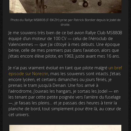
Photo du Rallye MS880B (F-BKZH) prise par Patrick Bordier depuis le Jodel de
droite.
Je me souviens très bien de ce bel avion Rallye Club MS880B
équipé d’un moteur de 100 CV — celui de l’Aéroclub de
Valenciennes — que j’ai côtoyé à mes débuts. Une époque
bénie, celle de mes premiers pas dans l’aviation, alors que
j’étais encore élève pilote, en 1963, juste avant mes 16 ans.
Je n’ai pas vraiment évolué en tant que pilote malgré
un bref
épisode sur Norecrin
, mais les souvenirs sont intacts. J’étais
encore lycéen, et certains dimanches ou jours fériés, je
prenais le tram jusqu’à Denain. Une fois arrivé à
l’aérodrome, j’ouvrais les hangars, je sortais les Jodel — en
les tenant par cette petite poignée vers l’arrière du fuselage
—, je faisais les pleins… et je passais des heures à tenir la
planche de bord, tout simplement pour être là, au cœur de
cet univers.