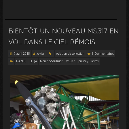
BIENTÔT UN NOUVEAU MS.317 EN
VOL DANS LE CIEL RÉMOIS
7 avril 2015
xavier
Aviation de collection
3 Commentaires
F-AZUC
LFQA
Morane-Saulnier
MS317
prunay
reims