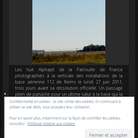
Les huit Alphajet de la Patrouille de France
photographiés à la verticale des installations de la
base aérienne 112 de Reims le lundi 27 juin 2011,
trois jours avant sa dissolution officielle. Un passage
plein de panache pour un ultime salut à la base qui la
vit naître cinquante-huit ans plus tôt ! ©Frédéric
Confidentialité et cookies : ce site utilise des cookies. En continuant à
Lafarge
utiliser ce site Web, vous acceptez leur utilisation.
Pour en savoir plus, notamment sur la façon de contrôler les cookies,
Sources :
consultez :
Politique relative aux cookies
Jean-Pierre Calka, Frédéric Lafarge : « La BA 112 de Reims,