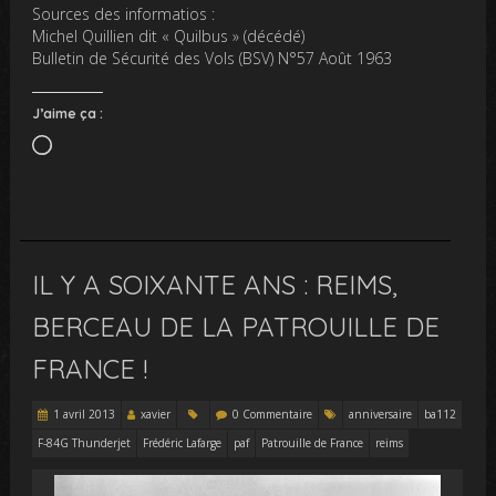
Sources des informatios :
Michel Quillien dit « Quilbus » (décédé)
Bulletin de Sécurité des Vols (BSV)
N°57 Août 1963
J’aime ça :
Chargement…
IL Y A SOIXANTE ANS : REIMS,
BERCEAU DE LA PATROUILLE DE
FRANCE !
1 avril 2013
xavier
0 Commentaire
anniversaire
ba112
F-84G Thunderjet
Frédéric Lafarge
paf
Patrouille de France
reims