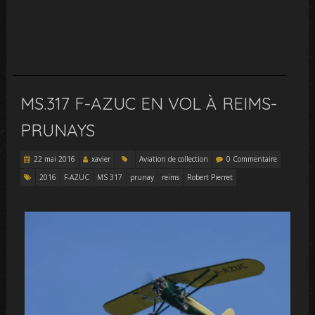
MS.317 F-AZUC EN VOL À REIMS-
PRUNAYS
22 mai 2016
xavier
Aviation de collection
0 Commentaire
2016
F-AZUC
MS 317
prunay
reims
Robert Pierret