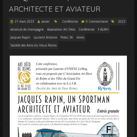
ARCHITECTE ET AVIATEUR
21 mars 2023
xavier
Conférence
0 Commentaire
2023
aéroclub de champagne
Association Art Déco
Conférence
F-ALNH
Jacques Rapin
Laurent Antoine
Potez 36
reims
Société des Amis du Vieux Reims