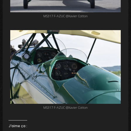
MS317 F-AZUC @Xavier Cotton
MS317 F-AZUC @Xavier Cotton
J’aime ça :