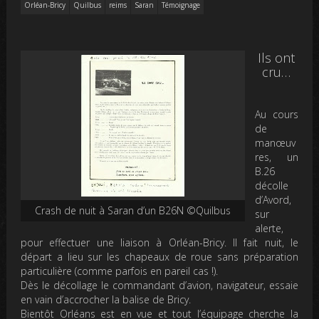
Orléan-Bricy
Quilbus
reims
Saran
Témoignage
Ils ont
cru…
Au cours
de
manœuv
res, un
B.26
décolle
d’Avord,
Crash de nuit à Saran d’un B26N ©Quilbus
sur
alerte,
pour effectuer une liaison à Orléan-Bricy. Il fait nuit, le
départ a lieu sur les chapeaux de roue sans préparation
particulière (comme parfois en pareil cas !).
Dès le décollage le commandant d’avion, navigateur, essaie
en vain d’accrocher la balise de Bricy.
Bientôt Orléans est en vue et tout l’équipage cherche la