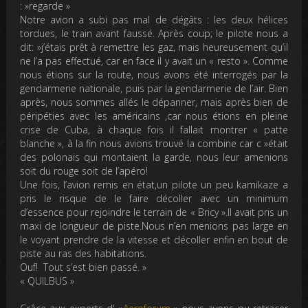
: »regarde »
Notre avion a subi pas mal de dégâts : les deux hélices
tordues, le train avant faussé. Après coup; le pilote nous a
dit: »j’étais prêt à remettre les gaz, mais heureusement qu’il
ne l’a pas effectué, car en face il y avait un « resto ». Comme
nous étions sur la route, nous avons été interrogés par la
gendarmerie nationale, puis par la gendarmerie de l’air. Bien
après, nous sommes allés le dépanner, mais après bien de
péripéties avec les américains ,car nous étions en pleine
crise de Cuba, à chaque fois il fallait montrer « patte
blanche », à la fin nous avions trouvé la combine car c »était
des polonais qui montaient la garde, nous leur amenions
soit du rouge soit de l’apéro!
Une fois, l’avion remis en état,un pilote un peu kamikaze a
pris le risque de le faire décoller avec un minimum
d’essence pour rejoindre le terrain de « Bricy ».Il avait pris un
maxi de longueur de piste.Nous n’en menions pas large en
le voyant prendre de la vitesse et décoller enfin en bout de
piste au ras des habitations.
Ouf! Tout s’est bien passé
. »
« QUILBUS »