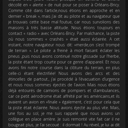
décollé en « alerte » de nuit pour se poser à Orléans-Bricy.
Comme cité dans l’article,nous étions en approche et en
dernier « break », mais j’ai dit au pilote et au navigateur que
je trouvais cette base mal foutue, car nous survolions des
maisons à très basse altitude. Nous étions toujours en
contact « radio » avec Orléans-Bricy. Par malchance, la piste
où nous sommes « crashés » était aussi éclairée. A cet
instant, notre navigateur nous dit: »merde,on s’est trompé
de terrain ».
Le pilote a freiné à mort faisant éclater les
pneus ,puis nous avons continué notre glissade sur l’herbe,
la piste étant trop courte pour ce genre d’appareil. Et nous
avons fini notre course dans la clôture du terrain, en plus
celle-ci étant électrifiée! Nous avons des arcs et des
étincelles de partout., j’ai procédé à l’évacuation d’urgence
et nous nous sommes éjectés de l’avion. Mais nous étions
déjà entourés de camions de pompiers et d’ambulances,
car ce petit aérodrome était affrété par les américains,et ils
avaient un avion en »finale » également, c’est pour cela que
la piste était éclairée. Nous avions éjecté au plus vite. Mais,
une fois au sol, je me suis rappelé que nous avions un
collègue en place arrière. Je suis remonté vite fait car il ne
bougeait plus, je l’ai secoué : il dormait ! Au réveil, je lui ai dit