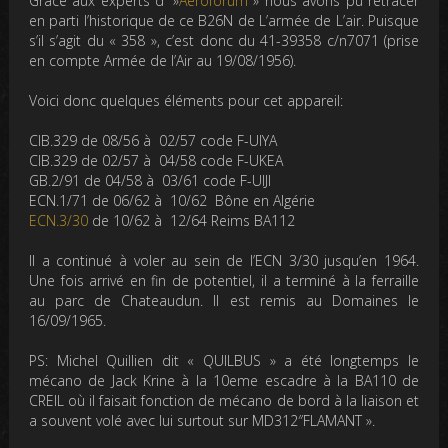
Grâce aux experts d' »
Aeroforum
» nous avons pu retracer
en parti l’historique de ce B26N de L’armée de L’air. Puisque
s’il s’agit du « 358 », c’est donc du 41-39358 c/n7071 (prise
en compte Armée de l’Air au 19/08/1956).
Voici donc quelques éléments pour cet appareil:
CIB.329 de 08/56 à 02/57 code F-UIYA
CIB.329 de 02/57 à 04/58 code F-UKEA
GB.2/91 de 04/58 à 03/61 code F-UIJI
ECN.1/71 de 06/62 à 10/62 Bône en Algérie
ECN.3/30
de 10/62 à 12/64 Reims BA112
Il a continué à voler au sein de l’ECN 3/30 jusqu’en 1964.
Une fois arrivé en fin de potentiel, il a terminé à la ferraille
au parc de Chateaudun. Il est remis au Domaines le
16/09/1965.
PS: Michel Quillien dit « QUILBUS » a été longtemps le
mécano de Jack Krine à la 10eme escadre à la BA110 de
CREIL où il faisait fonction de mécano de bord à la liaison et
a souvent volé avec lui surtout sur
MD312″FLAMANT ».