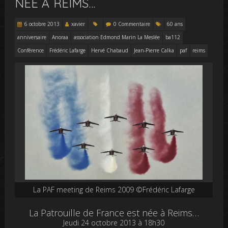
NÉE À REIMS…
6 octobre 2013
xavier
0 Commentaire
60 ans
anniversaire
Anoraa
association Edmond Marin La Meslée
ba112
Conférence
Frédéric Lafarge
Hervé Chabaud
Jean-Pierre Calka
paf
reims
La PAF meeting de Reims 2009 ©Frédéric Lafarge
La Patrouille de France est née à Reims…
Jeudi 24 octobre 2013 à 18h30