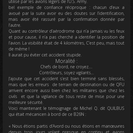
utilisé par les avions légers de l’U.S. Army.
bel exemple de confiance réciproque : chacun d’eux a
avoué par la suite avoir eu des doutes sur l’identification,
mais avoir été rassuré par la confirmation donnée par
l’autre.
Quant au contrôleur d’aérodrome qui n’a jamais vu les feux
et pour cause, il n’a pas cherché a identifier la position de
l’avion. La visibilité était de 4 kilomètres, C’est peu, mais tout
de même !
Il aurait pu éviter cet accident stupide.
Moralité :
Chefs de bord, ne croyez….
Contrôleurs, soyez vigilants…
J’ajoute que cet accident s’est bien terminé sans blessés,
mais que les erreurs de terrain de destination ou de QFU
arrivent encore aussi bien chez les militaires que chez les
civils et que la vigilance de tous reste de mise pour une
meilleure sécurité.
Voici maintenant le témoignage de Michel Q. dit QUILBUS
qui était mécanicen à bord de ce B26N :
«
Nous étions partis d’Avord ou nous étions en manœuvres
depuis trois jours volant presque en continu et avions