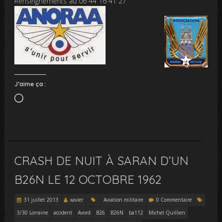
Renseignements au 06 44 16 41 27
J’aime ça :
Chargement…
CRASH DE NUIT À SARAN D’UN
B26N LE 12 OCTOBRE 1962
31 juillet 2013
xavier
Aviation militaire
0 Commentaire
3/30 Lorraine
accident
Avord
B26
B26N
ba112
Michel Quillien