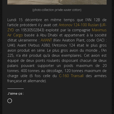
(photo collection privée xavier cotton)
Lundi 15 décembre en même temps que l’AN 12B de
l’article précédent il y avait cet
Antonov 124-100 Ruslan
(
UR-
ZYD
cn 19530502843) exploité par la compagnie
Maximus
Air Cargo
basée à Abu Dhabi et appartenant à la société
d’état ukrainienne :
AVIANT
(Kiev Aviation Plant, code OACI :
UAK). Avant l’Airbus A380, l’Antonov 124 était le plus gros
avion produit en série. Le plus gros avion du monde , l’An
225, n’a été produit qu’à deux exemplaires. Cet avion est
équipé de deux ponts roulants disposant chacun de deux
palans pouvant supporter un poids maximum de 20
tonnes. 400 tonnes au décollage, 120 tonnes maximum de
charge utile (6 fois celle du
C-160 Transall
des armées
française et allemande).
J’aime ça :
Chargement…