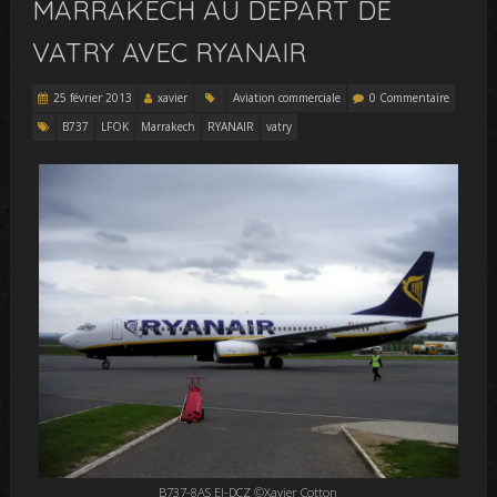
MARRAKECH AU DÉPART DE
VATRY AVEC RYANAIR
25 février 2013
xavier
Aviation commerciale
0 Commentaire
B737
LFOK
Marrakech
RYANAIR
vatry
B737-8AS EI-DCZ ©Xavier Cotton