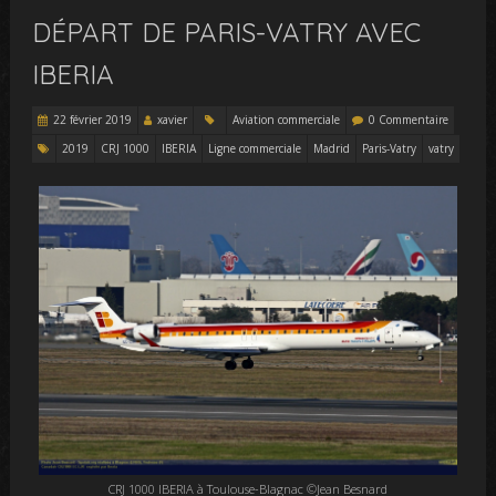
DÉPART DE PARIS-VATRY AVEC
IBERIA
22 février 2019
xavier
Aviation commerciale
0 Commentaire
2019
CRJ 1000
IBERIA
Ligne commerciale
Madrid
Paris-Vatry
vatry
CRJ 1000 IBERIA à Toulouse-Blagnac ©Jean Besnard