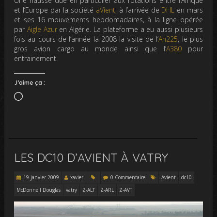
Une hausse due en particulier aux rotations entre l’Afrique
et l’Europe par la société
aVient,
à l’arrivée de
DHL
en mars
et ses 16 mouvements hebdomadaires, à la ligne opérée
par
Aigle Azur
en Algérie. La plateforme a eu aussi plusieurs
fois au cours de l’année la 2008 la visite de l’
An225
, le plus
gros avion cargo au monde ainsi que l’
A380
pour
entrainement.
J’aime ça :
Chargement…
LES DC10 D’AVIENT À VATRY
19 janvier 2009
xavier
0 Commentaire
Avient
dc10
McDonnell Douglas
vatry
Z-ALT
Z-ARL
Z-AVT