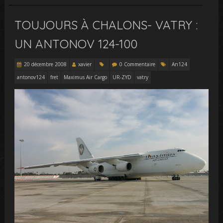
TOUJOURS À CHALONS- VATRY :
UN ANTONOV 124-100
20 décembre 2008
xavier
0 Commentaire
An124
antonov124
fret
Maximus Air Cargo
UR-ZYD
vatry