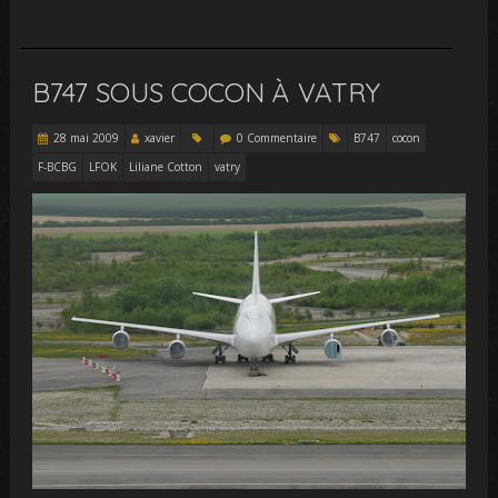
B747 SOUS COCON À VATRY
28 mai 2009
xavier
0 Commentaire
B747
cocon
F-BCBG
LFOK
Liliane Cotton
vatry