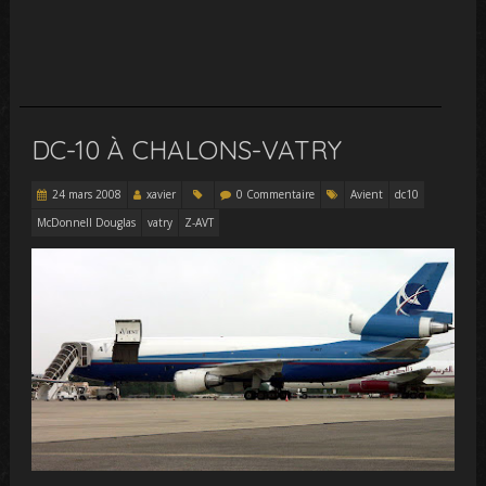
DC-10 À CHALONS-VATRY
24 mars 2008
xavier
0 Commentaire
Avient
dc10
McDonnell Douglas
vatry
Z-AVT