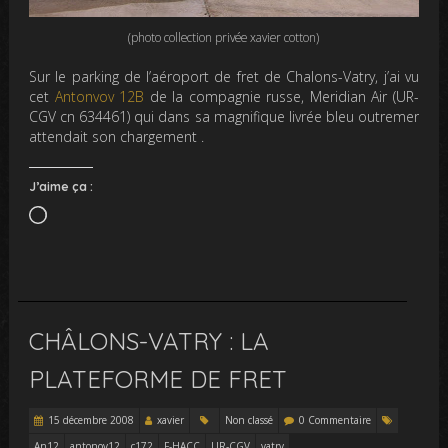
(photo collection privée xavier cotton)
Sur le parking de l’aéroport de fret de Chalons-Vatry, j’ai vu
cet
Antonvov 12B
de la compagnie russe, Meridian Air (UR-
CGV cn 634461) qui dans sa magnifique livrée bleu outremer
attendait son chargement .
J’aime ça :
Chargement…
CHÂLONS-VATRY : LA
PLATEFORME DE FRET
15 décembre 2008
xavier
Non classé
0 Commentaire
An12
antonov12
c172
F-HACC
UR-CGV
vatry