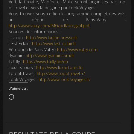
Vert, la Croatie, Madère et Malte seront organisés par Top
of Travel et vers la bulgarie par Look Voyages.
Vous trouvez sous ce lien le programme complet des vols
au départ de Paris-Vatry :
http://www.vatry.com/IMG/pdf/progvol.pdf
Sources des informations :
L’Union :
http://www.lunion.presse.fr
L’Est Eclair :
http://www.lest-eclair.fr
Aéroport de Paris-Vatry :
http://www.vatry.com
Ryanair :
http://www.ryanair.com/fr
TUI fly :
https://www.tuifly.be/en
LuxairsTours :
http://www.luxairtours.lu
Top of Travel :
http://www.topoftravel.fr/
Look Voyages :
http://www.look-voyages.fr/
J’aime ça :
Chargement…