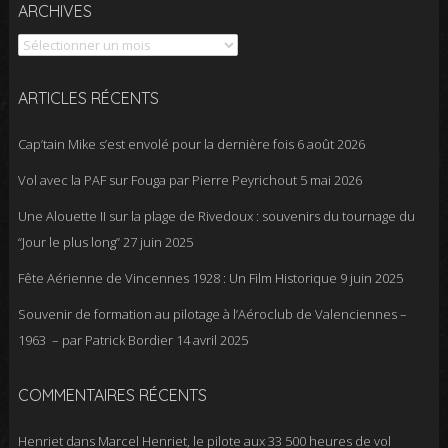
Archives
ARCHIVES
ARTICLES RÉCENTS
Cap’tain Mike s’est envolé pour la dernière fois
6 août 2026
Vol avec la PAF sur Fouga par Pierre Peyrichout
5 mai 2026
Une Alouette II sur la plage de Rivedoux : souvenirs du tournage du
“Jour le plus long”
27 juin 2025
Fête Aérienne de Vincennes 1928 : Un Film Historique
9 juin 2025
Souvenir de formation au pilotage à l’Aéroclub de Valenciennes –
1963 – par Patrick Bordier
14 avril 2025
COMMENTAIRES RÉCENTS
Henriet
dans
Marcel Henriet, le pilote aux 33 500 heures de vol