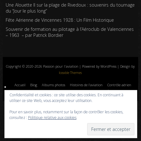
Une Alouette II sur la plage de Rivedoux : souvenirs du tournage
du “Jour le plus long”
Fête Aérienne de Vincennes 1928 : Un Film Historique
Souvenir de formation au pilotage à l’Aéroclub de Valenciennes
– 1963 – par Patrick Bordier
Copyright © 2020-2026 Passion pour l'aviation | Powered by WordPress | Design by
Iceable Themes
Accueil
Blog
Albums photos
Histoires de l’aviation
Contrôle aérien
Livres
Liens
A propos
Contact
Politique de confidentialité
Confidentialité et cookies : ce site utilise des cookies. En continuant à
utiliser ce site Web, vous acceptez leur utilisation.
Pour en savoir plus, notamment sur la façon de contrôler les cookies,
consultez :
Politique relative aux cookies