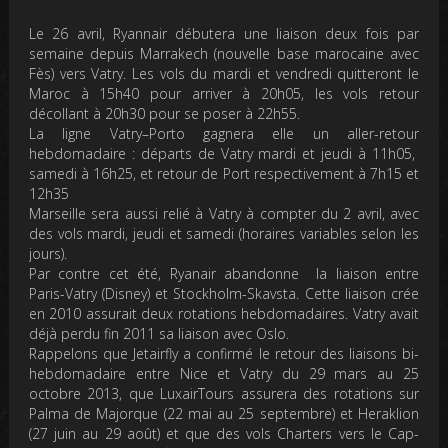
Le 26 avril, Ryannair débutera une liaison deux fois par
semaine depuis Marrakech (nouvelle base marocaine avec
Fès) vers Vatry. Les vols du mardi et vendredi quitteront le
Maroc à 15h40 pour arriver à 20h05, les vols retour
décollant à 20h30 pour se poser à 22h55.
La ligne Vatry–Porto gagnera elle un aller-retour
hebdomadaire : départs de Vatry mardi et jeudi à 11h05,
samedi à 16h25, et retour de Port respectivement à 7h15 et
12h35
Marseille sera aussi relié à Vatry à compter du 2 avril, avec
des vols mardi, jeudi et samedi (horaires variables selon les
jours).
Par contre cet été, Ryanair abandonne la liaison entre
Paris-Vatry (Disney) et Stockholm-Skavsta. Cette liaison crée
en 2010 assurait deux rotations hebdomadaires. Vatry avait
déjà perdu fin 2011 sa liaison avec Oslo.
Rappelons que Jetairfly a confirmé le retour des liaisons bi-
hebdomadaire entre Nice et Vatry du 29 mars au 25
octobre 2013, que LuxairTours assurera des rotations sur
Palma de Majorque (22 mai au 25 septembre) et Heraklion
(27 juin au 29 août) et que des vols Charters vers le Cap-