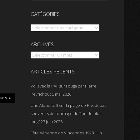
CATÉGORIES
Catégories
Archives
ARCHIVES
ARTICLES RÉCENTS
Vol avec la PAF sur Fouga par Pierre
Peyrichout
5 mai 2026
ANTS
Une Alouette II sur la plage de Rivedoux :
souvenirs du tournage du “Jour le plus
long”
27 juin 2025
Fête Aérienne de Vincennes 1928 : Un