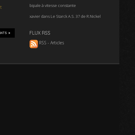
bipale à vitesse constante
t
xavier
dans
Le Starck A.S. 37 de R.Nickel
FLUX RSS
ANTS
RSS - Articles