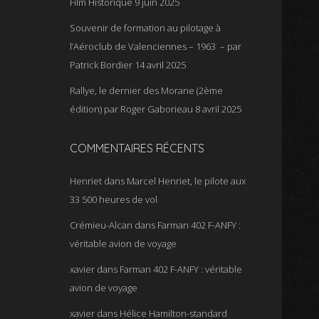
Film Historique
9 juin 2025
Souvenir de formation au pilotage à
l’Aéroclub de Valenciennes – 1963 – par
Patrick Bordier
14 avril 2025
Rallye, le dernier des Morane (2ème
édition) par Roger Gaborieau
8 avril 2025
COMMENTAIRES RÉCENTS
Henriet
dans
Marcel Henriet, le pilote aux
33 500 heures de vol
Crémieu-Alcan
dans
Farman 402 F-ANFY :
véritable avion de voyage
xavier
dans
Farman 402 F-ANFY : véritable
avion de voyage
xavier
dans
Hélice Hamilton-standard