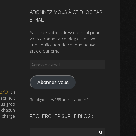
ABONNEZ-VOUS À CE BLOG PAR
E-MAIL.
Saisissez votre adresse e-mail pour
vous abonner à ce blog et recevoir
une notification de chaque nouvel
article par email.
Adresse
e-
mail
Abonnez-vous
-ZYD
cn
nienne :
Rejoignez les 355 autres abonnés
lus gros
t chacun
 charge
RECHERCHER SUR LE BLOG :
Rechercher :