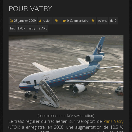
POUR VATRY
25 janvier 2009
xavier
0 Commentaire
Avient
dc10
fret
LFOK
vatry
Z-ARL
(photo collection privée xavier cotton)
Le trafic régulier du fret aérien sur l’aéroport de
Paris-Vatry
(LFOK) a enregistré, en 2008, une augmentation de 10,5 %