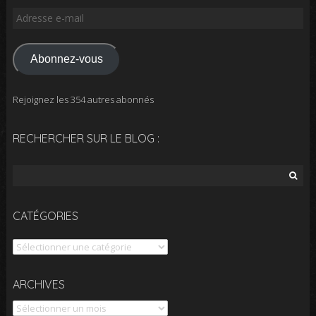
Adresse
e-
mail
Abonnez-vous
Rejoignez les 354 autres abonnés
RECHERCHER SUR LE BLOG :
Rechercher :
CATÉGORIES
Catégories
Archives
ARCHIVES