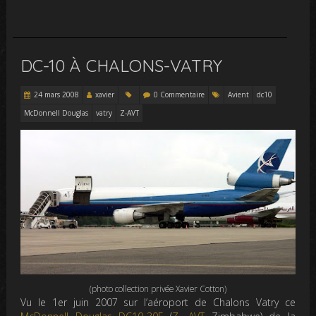
DC-10 À CHALONS-VATRY
24 mars 2008
xavier
0 Commentaire
Avient
dc10
McDonnell Douglas
vatry
Z-AVT
(photo collection privée Xavier Cotton)
Vu le 1er juin 2007 sur l’aéroport de Chalons Vatry ce