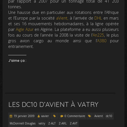
par rapport à 2007 pour un tonnage total de 41 203
tonnes.
Une hausse due en particulier aux rotations entre l’Afrique
et l’Europe par la société
aVient,
à l’arrivée de
DHL
en mars
et ses 16 mouvements hebdomadaires, à la ligne opérée
par
Aigle Azur
en Algérie. La plateforme a eu aussi plusieurs
fois au cours de l’année la 2008 la visite de l’
An225
, le plus
gros avion cargo au monde ainsi que l’
A380
pour
entrainement.
J’aime ça :
LES DC10 D’AVIENT À VATRY
19 janvier 2009
xavier
0 Commentaire
Avient
dc10
McDonnell Douglas
vatry
Z-ALT
Z-ARL
Z-AVT