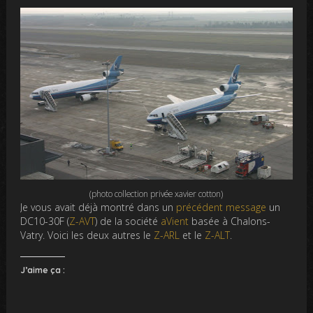
(photo collection privée xavier cotton)
Je vous avait déjà montré dans un
précédent message
un
DC10-30F (
Z-AVT
) de la société
aVient
basée à Chalons-
Vatry. Voici les deux autres le
Z-ARL
et le
Z-ALT
.
J’aime ça :