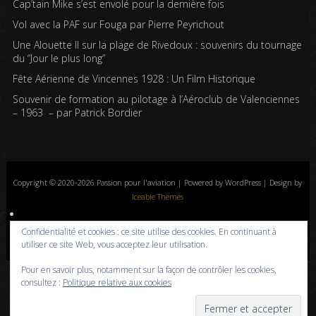
Cap’tain Mike s’est envolé pour la dernière fois
Vol avec la PAF sur Fouga par Pierre Peyrichout
Une Alouette II sur la plage de Rivedoux : souvenirs du tournage
du “Jour le plus long”
Fête Aérienne de Vincennes 1928 : Un Film Historique
Souvenir de formation au pilotage à l’Aéroclub de Valenciennes
– 1963 – par Patrick Bordier
Copyright © 2020-2026 Passion pour l'aviation | Powered by WordPress | Design by
Iceable Themes
Accueil
Blog
Albums photos
Histoires de l’aviation
Contrôle aérien
Confidentialité et cookies : ce site utilise des cookies. En continuant à
Livres
Liens
A propos
Contact
Politique de confidentialité
utiliser ce site Web, vous acceptez leur utilisation.
Pour en savoir plus, notamment sur la façon de contrôler les cookies,
consultez :
Politique relative aux cookies