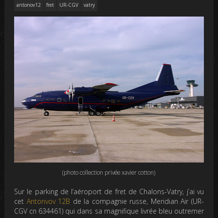
antonov12
fret
UR-CGV
vatry
(photo collection privée xavier cotton)
Sur le parking de l’aéroport de fret de Chalons-Vatry, j’ai vu
cet
Antonvov 12B
de la compagnie russe, Meridian Air (UR-
CGV cn 634461) qui dans sa magnifique livrée bleu outremer