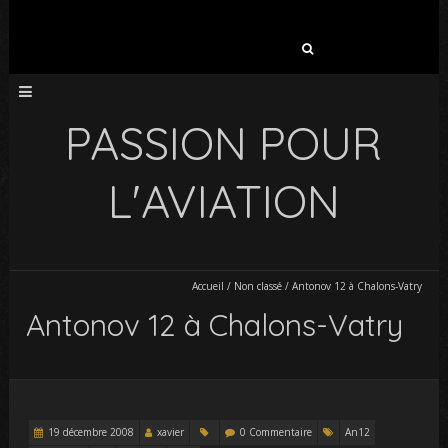
Rechercher :
PASSION POUR
L'AVIATION
Accueil
/
Non classé
/
Antonov 12 à Chalons-Vatry
Antonov 12 à Chalons-Vatry
19 décembre 2008
xavier
0 Commentaire
An12