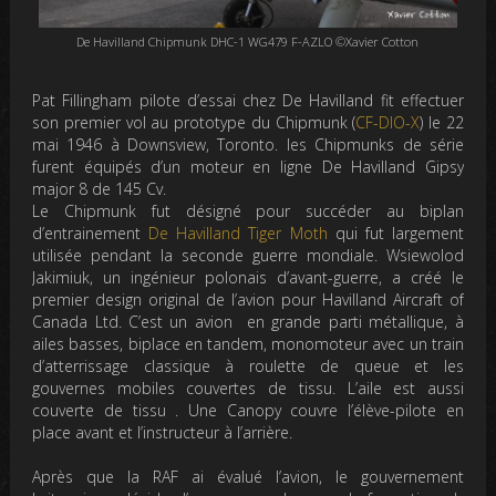
De Havilland Chipmunk DHC-1 WG479 F-AZLO ©Xavier Cotton
Pat Fillingham pilote d’essai chez De Havilland fit effectuer
son premier vol au prototype du Chipmunk (
CF-DIO-X
) le 22
mai 1946 à Downsview, Toronto. les Chipmunks de série
furent équipés d’un moteur en ligne De Havilland Gipsy
major 8 de 145 Cv.
Le Chipmunk fut désigné pour succéder au biplan
d’entrainement
De Havilland Tiger Moth
qui fut largement
utilisée pendant la seconde guerre mondiale. Wsiewolod
Jakimiuk, un ingénieur polonais d’avant-guerre, a créé le
premier design original de l’avion pour Havilland Aircraft of
Canada Ltd. C’est un avion en grande parti métallique, à
ailes basses, biplace en tandem, monomoteur avec un train
d’atterrissage classique à roulette de queue et les
gouvernes mobiles couvertes de tissu. L’aile est aussi
couverte de tissu . Une Canopy couvre l’élève-pilote en
place avant et l’instructeur à l’arrière.
Après que la RAF ai évalué l’avion, le gouvernement