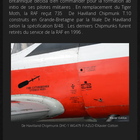
britannique décida d’en commander pour la formation ab
initio de ses pilotes militaires . En remplacement du Tiger
Moth, la RAF reçut 735
De Havilland Chipmunk T.10
construits en Grande-Bretagne par la filiale De Havilland
selon la spécification 8/48 . Les derniers Chipmunks furent
retirés du service de la RAF en 1996 .
De Havilland Chipmunk DHC-1 WG479 F-AZLO ©Xavier Cotton