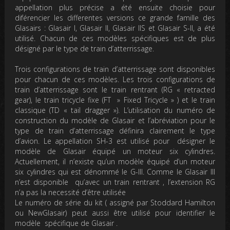
appellation plus précise a été ensuite choisie pour
diférencier les differentes versions ce grande famille des
Glasairs : Glasair I, Glasair II, Glasair IIS et Glasair S-II, a été
utilisé. Chacun de ces modèles spécifiques est de plus
désigné par le type de train d’atterrissage.
Trois configurations de train d’atterrissage sont disponibles
pour chacun de ces modèles. Les trois configurations de
train d’atterrissage sont le train rentrant (RG « retracted
gear), le train tricycle fixe (FT » Fixed Tricycle » ) et le train
classique (TD « tail dragger »). L’utilisation du numéro de
construction du modèle de Glasair et l’abréviation pour le
type de train d’atterrissage définira clairement le type
d’avion. Le appellation SH-3 est utilisé pour désigner le
modèle de Glasair équipé un moteur six cylindres.
Actuellement, il n’existe qu’un modèle équipé d’un moteur
six cylindres qui est dénommé le G-III. Comme le Glasair III
n’est disponible qu’avec un train rentrant , l’extension RG
n’a pas la necessité d’être utilisée
Le numéro de série du kit ( assigné par Stoddard Hamilton
ou NewGlasair) peut aussi être utilisé pour identifier le
modèle spécifique de Glasair .