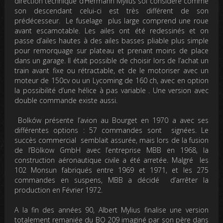
direction technique d’Hermann Mylius soi considéré comme
son descendant celui-ci est très différent de son
prédécesseur. Le fuselage plus large comprend une roue
avant escamotable. Les ailes ont été redessinés et on
passe d’ailes hautes à des ailes basses pliable plus simple
pour remorquage sur plateau et prenant moins de place
dans un garage. Il était possible de choisir lors de l’achat un
train avant fixe ou rétractable, et de le motoriser avec un
moteur de 150cv ou un Lycoming de 160 ch, avec en option
la possibilité d’une hélice à pas variable . Une version avec
double commande existe aussi.
Bolków présente l’avion au Bourget en 1970 a avec ses
différentes options : 57 commandes sont signées. Le
succès commercial semblait assurée, mais lors de la fusion
de l’Bölkow GmbH avec l’entreprise MBB en 1968, la
construction aéronautique civile a été arretée. Malgré les
102 Monsun fabriqués entre 1969 et 1971, et les 275
commandes en suspens, MBB a décidé d’arrêter la
production en Février 1972.
A la fin des années 90, Albert Mylius finalise une version
totalement remaniée du BO 209 imaginé par son père dans