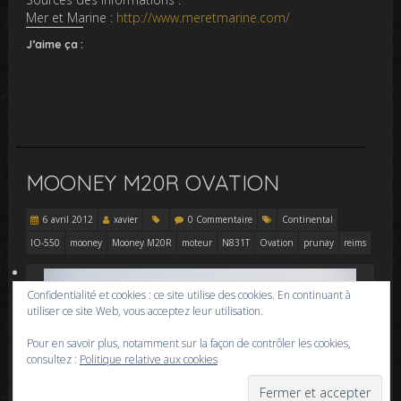
Mer et Marine :
http://www.meretmarine.com/
J’aime ça :
MOONEY M20R OVATION
6 avril 2012
xavier
0 Commentaire
Continental
IO-550
mooney
Mooney M20R
moteur
N831T
Ovation
prunay
reims
Confidentialité et cookies : ce site utilise des cookies. En continuant à
utiliser ce site Web, vous acceptez leur utilisation.
Pour en savoir plus, notamment sur la façon de contrôler les cookies,
consultez :
Politique relative aux cookies