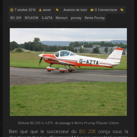
7 octobre 2016
xavier
Aviation de loisir
0 Commentaire
BO 209
BÖLKOW
G-AZTA
Monsun
prunay
Reims Prunay
Bölkow BO 209 G-AZTA de passage à Reims Prunay ©Xavier Cotton
Bien que que le successeur du
BO 208
conçu sous la