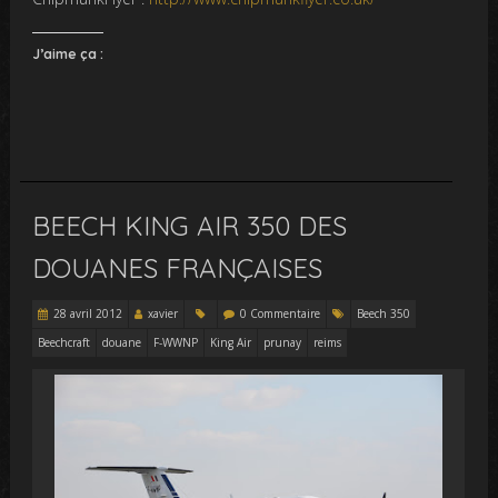
J’aime ça :
BEECH KING AIR 350 DES
DOUANES FRANÇAISES
28 avril 2012
xavier
0 Commentaire
Beech 350
Beechcraft
douane
F-WWNP
King Air
prunay
reims