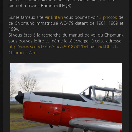
bientôt à Troyes-Barberey (LFQB).
Sur le fameux site
Air-Britain
vous pourrez voir
3 photos
de
ce Chipmunk immatriculé WG479 datant de 1981, 1989 et
1994.
Si vous êtes à la recherche du manuel de vol du Chipmunk
vous pouvez le lire et même le télécharger à cette adresse :
http://www.scribd.com/doc/45918742/Dehavilland-Dhc-1-
Chipmunk-Afm
.