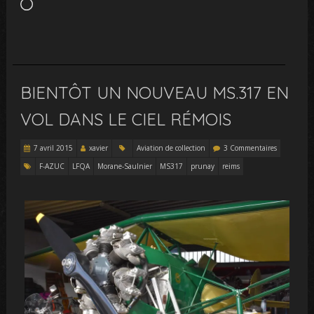
Chargement…
BIENTÔT UN NOUVEAU MS.317 EN
VOL DANS LE CIEL RÉMOIS
7 avril 2015
xavier
Aviation de collection
3 Commentaires
F-AZUC
LFQA
Morane-Saulnier
MS317
prunay
reims