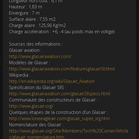
Longueur hors-tout : 6,1 m
Hauteur : 1,83 m
Envergure : 7 m
Surface alaire : 7,55 m2
Charge alaire : 125,96 Kg/m2
Charge accélération : +6, -4 (au poids max en voltige)
Sources des informations :
Glasair aviation :
http://www.glasairaviation.com/
Modèles de Glasair :
http://www.glasairaviation.com/featuresglasairSII.html
Wikipedia :
http://en.wikipedia.org/wiki/Glasair_Aviation
Spécification du Glasair SIIS :
http://www.glasairaviation.com/glasairSIIspecs.html
Communauté des constructeurs de Glasair :
http://www.glasair.org/
Quelques étapes de la construction d’un Glasair :
http://www.loneeagleair.com/glasair_super_iirg.htm
Nomenclature des Glasair :
http://www.glasair.org/Site/Members/Tech%20Corner/Article
s/glasair_nomenclature.htm