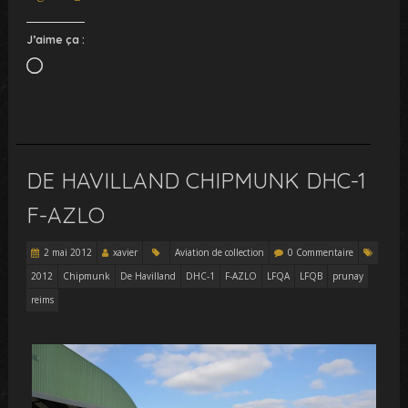
J’aime ça :
Chargement…
DE HAVILLAND CHIPMUNK DHC-1
F-AZLO
2 mai 2012
xavier
Aviation de collection
0 Commentaire
2012
Chipmunk
De Havilland
DHC-1
F-AZLO
LFQA
LFQB
prunay
reims