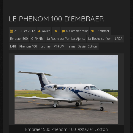
LE PHENOM 100 D’EMBRAER
21 juillet 2012
xavier
0 Commentaire
Embraer
Embraer 500
G-PHNM
La Roche sur Yon-Les Ajoncs
La Roche-sur-Yon
LFQA
LFRI
Phenom 100
prunay
PT-FUM
reims
Xavier Cotton
Embraer 500 Phenom 100 ©Xavier Cotton