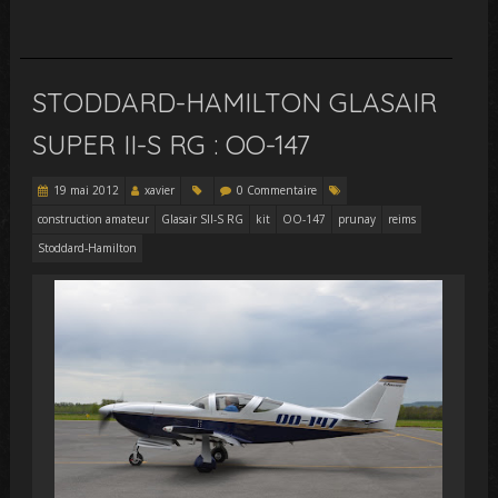
STODDARD-HAMILTON GLASAIR
SUPER II-S RG : OO-147
19 mai 2012
xavier
0 Commentaire
construction amateur
Glasair SII-S RG
kit
OO-147
prunay
reims
Stoddard-Hamilton