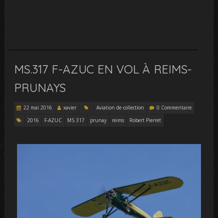
MS.317 F-AZUC EN VOL À REIMS-
PRUNAYS
22 mai 2016
xavier
Aviation de collection
0 Commentaire
2016
F-AZUC
MS 317
prunay
reims
Robert Pierret