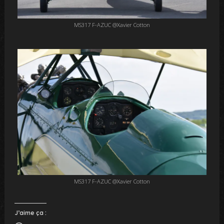
MS317 F-AZUC @Xavier Cotton
MS317 F-AZUC @Xavier Cotton
J’aime ça :