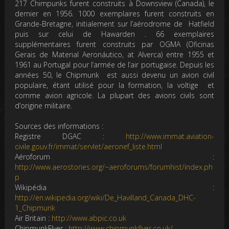
217 Chimpunks furent construits à Downsview (Canada), le
dernier en 1956. 1000 exemplaires furent construits en
Grande-Bretagne, initialement sur l’aérodrome de Hatfield
puis sur celui de Hawarden . 66 exemplaires
supplémentaires furent construits par OGMA (Oficinas
Gerais de Material Aeronáutico, at Alverca) entre 1955 et
1961 au Portugal pour l’armée de l’air portugaise. Depuis les
années 50, le Chipmunk est aussi devenu un avion civil
populaire, étant utilisé pour la formation, la voltige et
comme avion agricole. La plupart des avions civils sont
d’origine militaire.
Sources des informations :
Registre DGAC :
http://www.immat.aviation-
civile.gouv.fr/immat/servlet/aeronef_liste.html
Aéroforum :
http://www.aerostories.org/~aeroforums/forumhist/index.ph
p
Wikipédia :
http://en.wikipedia.org/wiki/De_Havilland_Canada_DHC-
1_Chipmunk
Air Britain :
http://www.abpic.co.uk
ChipmunkFlyer :
http://www.chipmunkflyer.co.uk/