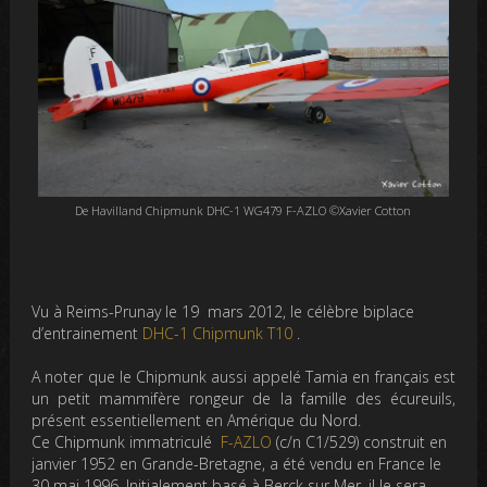
De Havilland Chipmunk DHC-1 WG479 F-AZLO ©Xavier Cotton
Vu à Reims-Prunay le 19 mars 2012, le célèbre biplace
d’entrainement
DHC-1 Chipmunk T10
.
A noter que le Chipmunk aussi appelé Tamia en français est
un petit mammifère rongeur de la famille des écureuils,
présent essentiellement en Amérique du Nord.
Ce Chipmunk immatriculé
F-AZLO
(c/n C1/529) construit en
janvier 1952 en Grande-Bretagne, a été vendu en France le
30 mai 1996. Initialement basé à Berck sur Mer, il le sera