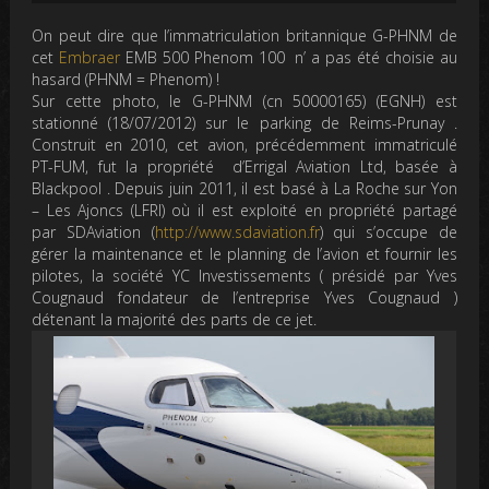
On peut dire que l’immatriculation britannique G-PHNM de
cet
Embraer
EMB 500 Phenom 100 n’ a pas été choisie au
hasard (PHNM = Phenom) !
Sur cette photo, le G-PHNM (cn 50000165) (EGNH) est
stationné (18/07/2012) sur le parking de Reims-Prunay .
Construit en 2010, cet avion, précédemment immatriculé
PT-FUM, fut la propriété d’Errigal Aviation Ltd, basée à
Blackpool . Depuis juin 2011, il est basé à La Roche sur Yon
– Les Ajoncs (LFRI) où il est exploité en propriété partagé
par SDAviation (
http://www.sdaviation.fr
) qui s’occupe de
gérer la maintenance et le planning de l’avion et fournir les
pilotes, la société YC Investissements ( présidé par Yves
Cougnaud fondateur de l’entreprise Yves Cougnaud )
détenant la majorité des parts de ce jet.