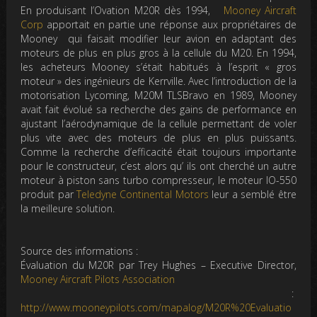
En produisant l’Ovation M20R dès 1994,
Mooney Aircraft
Corp
apportait en partie une réponse aux propriétaires de
Mooney qui faisait modifier leur avion en adaptant des
moteurs de plus en plus gros à la cellule du M20. En 1994,
les acheteurs Mooney s’était habitués à l’esprit « gros
moteur » des ingénieurs de Kerrville. Avec l’introduction de la
motorisation Lycoming, M20M TLSBravo en 1989, Mooney
avait fait évolué sa recherche des gains de performance en
ajustant l’aérodynamique de la cellule permettant de voler
plus vite avec des moteurs de plus en plus puissants.
Comme la recherche d’efficacité était toujours importante
pour le constructeur, c’est alors qu’ ils ont cherché un autre
moteur à piston sans turbo compresseur, le moteur IO-550
produit par
Teledyne Continental Motors
leur a semblé être
la meilleure solution.
Source des informations
:
Évaluation du M20R par Trey Hughes – Executive Director,
Mooney Aircraft Pilots Association
:
http://www.mooneypilots.com/mapalog/M20R%20Evaluatio