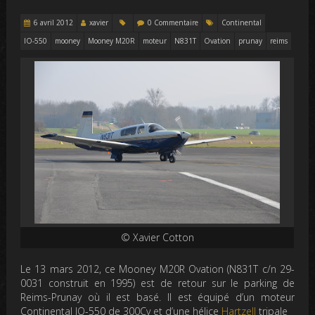
6 avril 2012
xavier
0 Commentaire
Continental
IO-550
mooney
Mooney M20R
moteur
N831T
Ovation
prunay
reims
© Xavier Cotton
Le 13 mars 2012, ce Mooney M20R Ovation (N831T c/n 29-
0031 construit en 1995) est de retour sur le parking de
Reims-Prunay où il est basé. Il est équipé d’un moteur
Continental IO-550 de 300Cv et d’une hélice
Hartzell
tripale