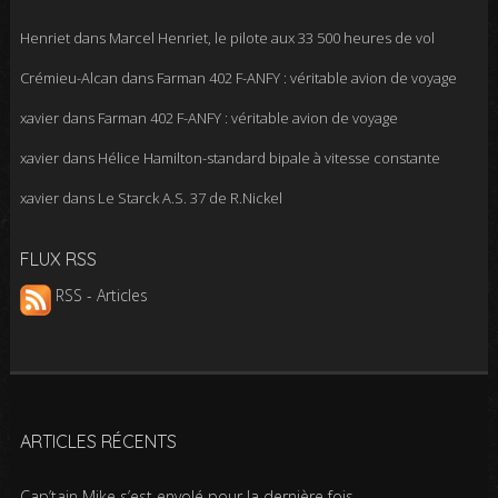
Henriet
dans
Marcel Henriet, le pilote aux 33 500 heures de vol
Crémieu-Alcan
dans
Farman 402 F-ANFY : véritable avion de voyage
xavier
dans
Farman 402 F-ANFY : véritable avion de voyage
xavier
dans
Hélice Hamilton-standard bipale à vitesse constante
xavier
dans
Le Starck A.S. 37 de R.Nickel
FLUX RSS
RSS - Articles
ARTICLES RÉCENTS
Cap’tain Mike s’est envolé pour la dernière fois