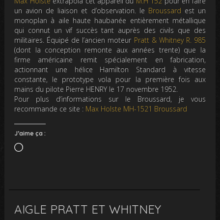
Max Holste
extrapola cet appareil du
M.H 152
pour en faire
un avion de liaison et d’observation. le
Broussard
est un
monoplan à aile haute haubanée entièrement métallique
qui connut un vif succès tant auprès des civils que des
militaires. Équipé de l’ancien moteur
Pratt & Whitney R. 985
(dont la conception remonte aux années trente) que la
firme américaine remit spécialement en fabrication,
actionnant une hélice Hamilton Standard à vitesse
constante, le prototype vola pour la première fois aux
mains du pilote Pierre HENRY le 17 novembre 1952.
Pour plus d’informations sur le Broussard, je vous
recommande ce site :
Max Holste MH-1521 Broussard
J’aime ça :
Chargement…
AIGLE PRATT ET WHITNEY