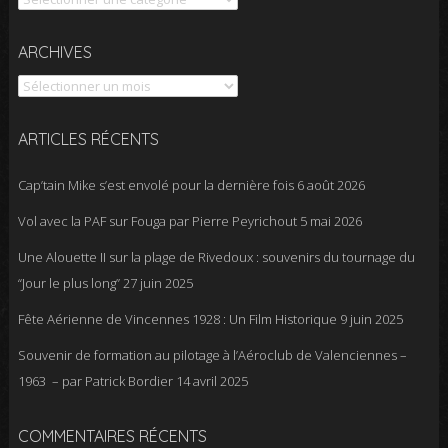
Archives
ARCHIVES
ARTICLES RÉCENTS
Cap’tain Mike s’est envolé pour la dernière fois
6 août 2026
Vol avec la PAF sur Fouga par Pierre Peyrichout
5 mai 2026
Une Alouette II sur la plage de Rivedoux : souvenirs du tournage du
“Jour le plus long”
27 juin 2025
Fête Aérienne de Vincennes 1928 : Un Film Historique
9 juin 2025
Souvenir de formation au pilotage à l’Aéroclub de Valenciennes –
1963 – par Patrick Bordier
14 avril 2025
COMMENTAIRES RÉCENTS