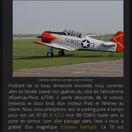
(photos collection privée Liliane Cotton)
Profitant de ce beau dimanche ensoleillé, nous sommes
allés en famille trainer nos guêtres du côté de l’aérodrome
d’Epernay-Plivot (LFSW). À peine descendu de la voiture,
j’entends le doux bruit d’un moteur Pratt et Whitney au
ralenti. Nous nous précipitons vers le parking juste à temps
pour voir cet AT-6D (
F-AZSC
msn 88-15943) rouler vers la
piste en service. Lors d’un passage dans l’axe, il nous a
gratifié d’un magnifique
tonneau barriqué
. Ce T6 est