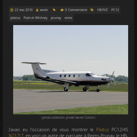
22 mai 2010
xavier
0 Commentaire
HB-FVZ
PC12
pilatus
Pratt et Whitney
prunay
reims
(photo collection privée Xavier Cotton)
J’avais eu l’occasion de vous montrer le
Pilatus
PC12/45
N212LT
, en voici un autre de passage à Reims-Prunay, le HB-