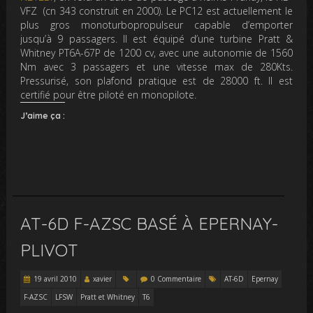
VFZ (cn 343 construit en 2000). Le PC12 est actuellement le
plus gros monoturbopropulseur capable d’emporter
jusqu’à 9 passagers. Il est équipé d’une turbine Pratt &
Whitney PT6A-67P de 1200 cv, avec une autonomie de 1560
Nm avec 3 passagers et une vitesse max de 280Kts.
Pressurisé, son plafond pratique est de 28000 ft. Il est
certifié pour être piloté en monopilote.
J’aime ça :
AT-6D F-AZSC BASÉ À EPERNAY-
PLIVOT
19 avril 2010
xavier
0 Commentaire
AT-6D
Epernay
F-AZSC
LFSW
Pratt et Whitney
T6