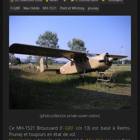
F-GJBF
Max Holste
MH-1521
Pratt et Whitney
prunay
(photo collection privée xavier cotton)
Ce MH-1521 Broussard (
F-GJBF
c/n 13) est basé à Reims-
Prunay et toujours en état de vol.