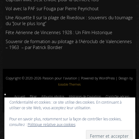
Vol avec la PAF sur Fouga par Pierre Peyrichout
Une Alouette II sur la plage de Rivedoux : souvenirs du tournage
du “Jour le plus long”
Fête Aérienne de Vincennes 1928 : Un Film Historique
Souvenir de formation au pilotage à l’Aéroclub de Valenciennes
– 1963 – par Patrick Bordier
Copyright © 2020-2026 Passion pour l'aviation | Powered by WordPress | Design by
Iceable Themes
Accueil
Blog
Albums photos
Histoires de l’aviation
Contrôle aérien
Confidentialité et cookies : ce site utilise des cookies. En continuant à
Livres
Liens
A propos
Contact
Politique de confidentialité
utiliser ce site Web, vous acceptez leur utilisation.
Pour en savoir plus, notamment sur la façon de contrôler les cookies,
consultez :
Politique relative aux cookies