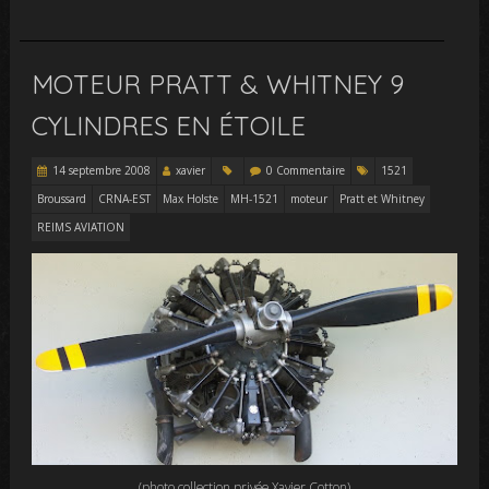
MOTEUR PRATT & WHITNEY 9
CYLINDRES EN ÉTOILE
14 septembre 2008
xavier
0 Commentaire
1521
Broussard
CRNA-EST
Max Holste
MH-1521
moteur
Pratt et Whitney
REIMS AVIATION
(photo collection privée Xavier Cotton)