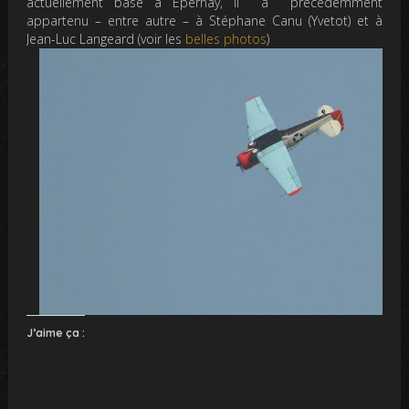
actuellement basé à Epernay, il a précédemment
appartenu – entre autre – à Stéphane Canu (Yvetot) et à
Jean-Luc Langeard (voir les
belles photos
)
J’aime ça :