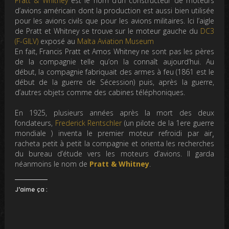
Pratt & Whitney
est le nom d’un constructeur de moteurs
d’avions américain dont la production est aussi bien utilisée
pour les avions civils que pour les avions militaires. Ici l’aigle
de Pratt et Whitney se trouve sur le moteur gauche du
DC3
(F-GILV)
exposé au
Malta Aviation Museum
En fait, Francis Pratt et Amos Whitney ne sont pas les pères
de la compagnie telle qu’on la connaît aujourd’hui. Au
début, la compagnie fabriquait des armes à feu (1861 est le
début de la guerre de Sécession) puis, après la guerre,
d’autres objets comme des cabines téléphoniques.
En 1925, plusieurs années après la mort des deux
fondateurs,
Frederick Rentschler
(un pilote de la 1ere guerre
,
mondiale ) inventa le premier moteur refroidi par air
racheta petit à petit la compagnie et orienta les recherches
du bureau d’étude vers les moteurs d’avions. Il garda
néanmoins le nom de
Pratt & Whitney
.
J’aime ça :