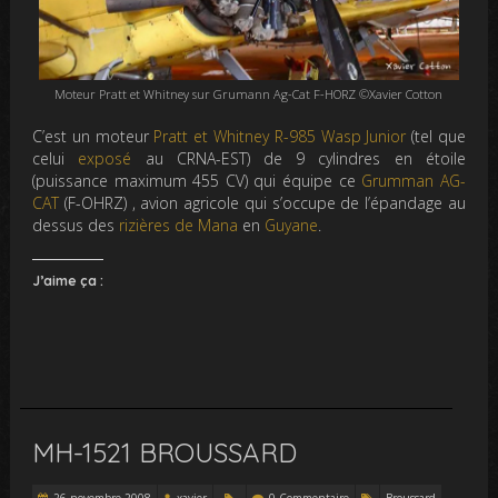
Moteur Pratt et Whitney sur Grumann Ag-Cat F-HORZ ©Xavier Cotton
C’est un moteur
Pratt et Whitney
R-985 Wasp Junior
(tel que
celui
exposé
au CRNA-EST) de 9 cylindres en étoile
(puissance maximum 455 CV) qui équipe ce
Grumman AG-
CAT
(F-OHRZ) , avion agricole qui s’occupe de l’épandage au
dessus des
rizières de Mana
en
Guyane
.
J’aime ça :
MH-1521 BROUSSARD
26 novembre 2008
xavier
0 Commentaire
Broussard