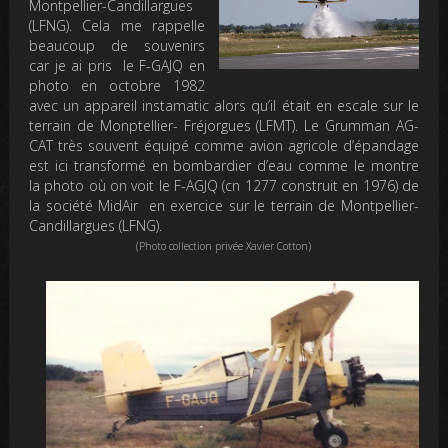
Montpellier-Candillargues
(LFNG). Cela me rappelle
beaucoup de souvenirs
car je ai pris le F-GAJQ en
photo en octobre 1982
avec un appareil instamatic alors qu’il était en escale sur le
terrain de Monptellier- Fréjorgues (LFMT). Le Grumman AG-
CAT très souvent équipé comme avion agricole d’épandage
est ici transformé en bombardier d’eau comme le montre
la photo où on voit le F-AGJQ (cn 1277 construit en 1976) de
la société MidAir en exercice sur le terrain de Montpellier-
Candillargues (LFNG).
(Photo collection privée Xavier Cotton)