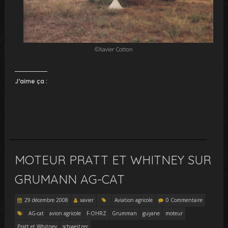
©Xavier Cotton
J’aime ça :
MOTEUR PRATT ET WHITNEY SUR
GRUMANN AG-CAT
29 décembre 2008
xavier
Aviation agricole
0 Commentaire
AG-cat
avion agricole
F-OHRZ
Grumman
guyane
moteur
Pratt et Whitney
schweitzer