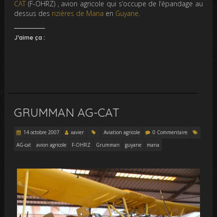
CAT
(F-OHRZ) , avion agricole qui s’occupe de l’épandage au
dessus des
rizières de Mana
en
Guyane
.
J’aime ça :
GRUMMAN AG-CAT
14 octobre 2007
xavier
Aviation agricole
0 Commentaire
AG-cat
avion agricole
F-OHRZ
Grumman
guyane
mana