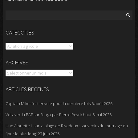
Rechercher :
CATÉGORIES
Catégories
Archives
ARCHIVES
ARTICLES RÉCENTS
Cap’tain Mike s’est envolé pour la dernière fois
6 août 2026
Vol avec la PAF sur Fouga par Pierre Peyrichout
5 mai 2026
Une Alouette II sur la plage de Rivedoux : souvenirs du tournage du
“Jour le plus long”
27 juin 2025