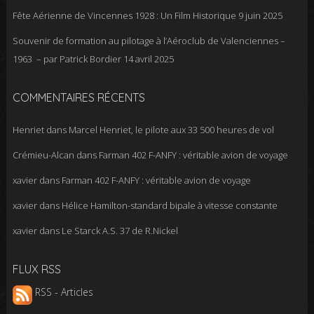
Fête Aérienne de Vincennes 1928 : Un Film Historique
9 juin 2025
Souvenir de formation au pilotage à l’Aéroclub de Valenciennes –
1963 – par Patrick Bordier
14 avril 2025
COMMENTAIRES RÉCENTS
Henriet
dans
Marcel Henriet, le pilote aux 33 500 heures de vol
Crémieu-Alcan
dans
Farman 402 F-ANFY : véritable avion de voyage
xavier
dans
Farman 402 F-ANFY : véritable avion de voyage
xavier
dans
Hélice Hamilton-standard bipale à vitesse constante
xavier
dans
Le Starck A.S. 37 de R.Nickel
FLUX RSS
RSS - Articles