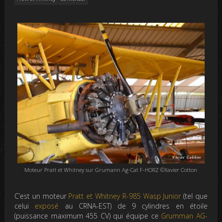
Moteur Pratt et Whitney sur Grumann Ag-Cat F-HORZ ©Xavier Cotton
C’est un moteur
Pratt et Whitney
R-985 Wasp Junior
(tel que
celui
exposé
au CRNA-EST) de 9 cylindres en étoile
(puissance maximum 455 CV) qui équipe ce
Grumman AG-