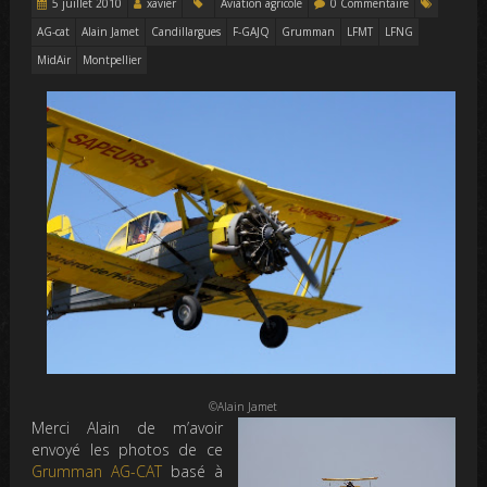
5 juillet 2010
xavier
Aviation agricole
0 Commentaire
AG-cat
Alain Jamet
Candillargues
F-GAJQ
Grumman
LFMT
LFNG
MidAir
Montpellier
©Alain Jamet
Merci Alain de m’avoir
envoyé les photos de ce
Grumman AG-CAT
basé à