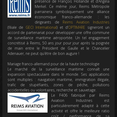
présence de François Hollande et d’Angela
Merkel. Ce même jour, Reims Métropole
parrainera symboliquement une alliance
économique franco-allemande : les
dirigeants de
Reims Aviation Industries
(filiale de
GECI International
) et d’
OPTIMARE
signeront un
accord de partenariat pour développer une offre commune
de surveillance maritime aéroportée. Un tel engagement
concrétisé à Reims, 50 ans jour pour jour après la poignée
de main entre le Président de Gaulle et le Chancelier
Adenauer, ne peut qu’être de bon augure !
Mariage franco-allemand pour de la haute technologie
Le marché de la surveillance maritime connaît une
expansion spectaculaire dans le monde. Ses applications
sont multiples : navigation maritime, immigration illégale,
trafic de stupéfiants, zones de pêche, pollutions
accidentelles ou volontaires, recherche et sauvetage.
Le F406 fabriqué par Reims
Aviation Industries est
particulièrement adapté à cette
activité et offre le meilleure ratio
coût / performance de sa