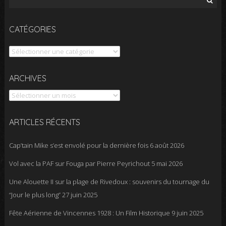
CATÉGORIES
Catégories
Archives
ARCHIVES
ARTICLES RÉCENTS
Cap’tain Mike s’est envolé pour la dernière fois
6 août 2026
Vol avec la PAF sur Fouga par Pierre Peyrichout
5 mai 2026
Une Alouette II sur la plage de Rivedoux : souvenirs du tournage du
“Jour le plus long”
27 juin 2025
Fête Aérienne de Vincennes 1928 : Un Film Historique
9 juin 2025