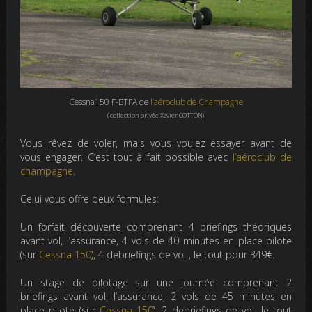
Cessna150 F-BTFA de
l’aéroclub de Champagne
( collection privée Xavier COTTON)
Vous rêvez de voler, mais vous voulez essayer avant de
vous engager. C’est tout à fait possible avec
l’aéroclub de
champagne
.
Celui vous offre deux formules:
Un forfait découverte comprenant 4 briefings théoriques
avant vol, l’assurance, 4 vols de 40 minutes en place pilote
(sur
Cessna 150
), 4 debriefings de vol , le tout pour 349€.
Un stage de pilotage sur une journée comprenant 2
briefings avant vol, l’assurance, 2 vols de 45 minutes en
place pilote (sur
Cessna 150
), 2 debriefings de vol, le tout