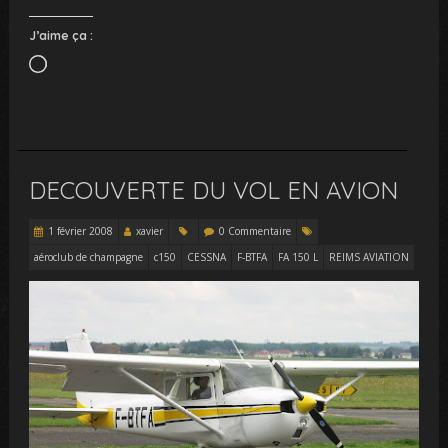
J’aime ça :
Chargement…
DECOUVERTE DU VOL EN AVION
1 février 2008
xavier
0 Commentaire
aéroclub de champagne
c150
CESSNA
F-BTFA
FA 150 L
REIMS AVIATION