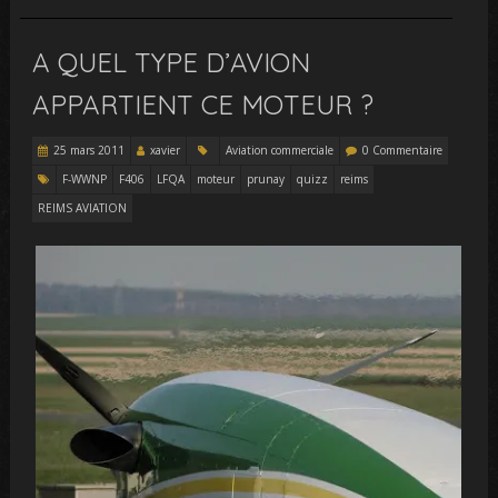
A QUEL TYPE D’AVION
APPARTIENT CE MOTEUR ?
25 mars 2011
xavier
Aviation commerciale
0 Commentaire
F-WWNP
F406
LFQA
moteur
prunay
quizz
reims
REIMS AVIATION