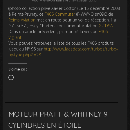
F406 F-WWNQ à Reims Prunay ©Xavier Cotton
(photo collection privé Xavier Cotton) Le 15 décembre 2008
à Reims-Prunay, ce
F406 Commuter
(F-WWNQ sn096) de
Reims Aviation
met en route pour un vol de réception. Il a
été livré à Jersey Charters sous l’immatriculation
G-TDSA
.
Dans un article précédent, j’ai montré la version
F406
Vigilant.
Vous pouvez retrouvez la liste de tous les F406 produits
jusqu’au N° 96 sur
http://www.laasdata.com/turbos/turbo-
by-type.php?t=28
.
J’aime ça :
Chargement…
MOTEUR PRATT & WHITNEY 9
CYLINDRES EN ÉTOILE