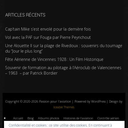
ARTICLES RÉCENTS
Cap’tain Mike s’est envolé pour la dernière fois
Vol avec la PAF sur Fouga par Pierre Peyrichout
Une Alouette II sur la plage de Rivedoux : souvenirs du tournage
du “Jour le plus long”
Fête Aérienne de Vincennes 1928 : Un Film Historique
Souvenir de formation au pilotage à l’Aéroclub de Valenciennes
– 1963 – par Patrick Bordier
Copyright © 2020-2026 Passion pour l'aviation | Powered by WordPress | Design by
Iceable Themes
Accueil
Blog
Albums photos
Histoires de l’aviation
Contrôle aérien
Livres
Liens
A propos
Contact
Politique de confidentialité
Confidentialité et cookies : ce site utilise des cookies. En continuant à