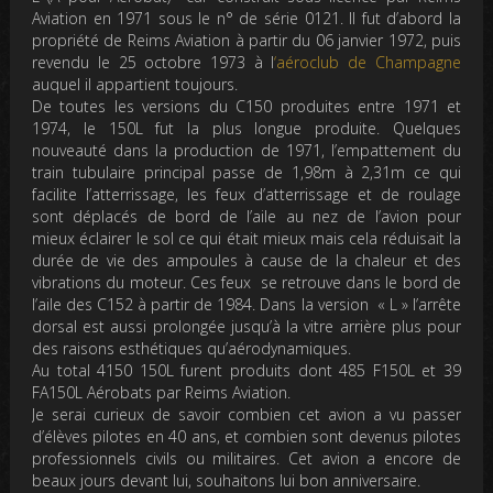
Aviation en 1971 sous le n° de série 0121. Il fut d’abord la
propriété de Reims Aviation à partir du 06 janvier 1972, puis
revendu le 25 octobre 1973 à l
‘aéroclub de Champagne
auquel il appartient toujours.
De toutes les versions du C150 produites entre 1971 et
1974, le 150L fut la plus longue produite. Quelques
nouveauté dans la production de 1971, l’empattement du
train tubulaire principal passe de 1,98m à 2,31m ce qui
facilite l’atterrissage, les feux d’atterrissage et de roulage
sont déplacés de bord de l’aile au nez de l’avion pour
mieux éclairer le sol ce qui était mieux mais cela réduisait la
durée de vie des ampoules à cause de la chaleur et des
vibrations du moteur. Ces feux se retrouve dans le bord de
l’aile des C152 à partir de 1984. Dans la version « L » l’arrête
dorsal est aussi prolongée jusqu’à la vitre arrière plus pour
des raisons esthétiques qu’aérodynamiques.
Au total 4150 150L furent produits dont 485 F150L et 39
FA150L Aérobats par Reims Aviation.
Je serai curieux de savoir combien cet avion a vu passer
d’élèves pilotes en 40 ans, et combien sont devenus pilotes
professionnels civils ou militaires. Cet avion a encore de
beaux jours devant lui, souhaitons lui bon anniversaire.