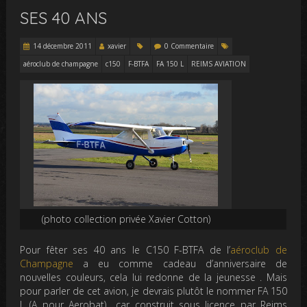
SES 40 ANS
14 décembre 2011
xavier
0 Commentaire
aéroclub de champagne
c150
F-BTFA
FA 150 L
REIMS AVIATION
(photo collection privée Xavier Cotton)
Pour fêter ses 40 ans le C150 F-BTFA de l’
aéroclub de
Champagne
a eu comme cadeau d’anniversaire de
nouvelles couleurs, cela lui redonne de la jeunesse . Mais
pour parler de cet avion, je devrais plutôt le nommer FA 150
L (A pour Aerobat) car construit sous licence par Reims