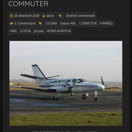
COMMUTER
28 décembre 2008
xavier
Aviation commerciale
0 Commentaire
CESSNA
Cessna 406
COMMUTER
F-WWNQ
F406
G-TDSA
prunay
REIMS AVIATION