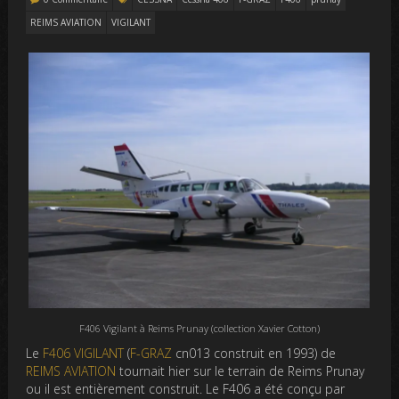
REIMS AVIATION
VIGILANT
F406 Vigilant à Reims Prunay (collection Xavier Cotton)
Le
F406 VIGILANT
(
F-GRAZ
cn013 construit en 1993) de
REIMS AVIATION
tournait hier sur le terrain de Reims Prunay
ou il est entièrement construit. Le F406 a été conçu par