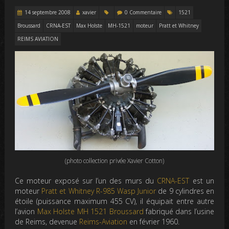
14 septembre 2008
xavier
0 Commentaire
1521
Broussard
CRNA-EST
Max Holste
MH-1521
moteur
Pratt et Whitney
REIMS AVIATION
(photo collection privée Xavier Cotton)
Ce moteur exposé sur l’un des murs du
CRNA-EST
est un
moteur
Pratt et Whitney
R-985 Wasp Junior
de 9 cylindres en
étoile (puissance maximum 455 CV), il équipait entre autre
l’avion
Max Holste
MH 1521 Broussard
fabriqué dans l’usine
de Reims, devenue
Reims-Aviation
en février 1960.