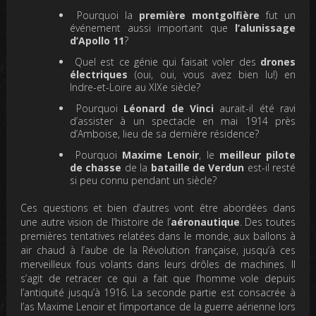
Pourquoi la
première montgolfière
fut un
événement aussi important que
l’alunissage
d’Apollo 11
?
Quel est ce génie qui faisait voler des
drones
électriques
(oui, oui, vous avez bien lu!) en
Indre-et-Loire au XIXe siècle?
Pourquoi
Léonard de Vinci
aurait-il été ravi
d’assister à un spectacle en mai 1914 près
d’Amboise, lieu de sa dernière résidence?
Pourquoi
Maxime Lenoir
, le
meilleur pilote
de chasse
de la
bataille de Verdun
est-il resté
si peu connu pendant un siècle?
Ces questions et bien d’autres vont être abordées dans
une autre vision de l’histoire de l’
aéronautique
. Des toutes
premières tentatives relatées dans le monde, aux ballons à
air chaud à l’aube de la Révolution française, jusqu’à ces
merveilleux fous volants dans leurs drôles de machines. Il
s’agit de retracer ce qui a fait que l’homme vole depuis
l’antiquité jusqu’à 1916. La seconde partie est consacrée à
l’as Maxime Lenoir et l’importance de la guerre aérienne lors