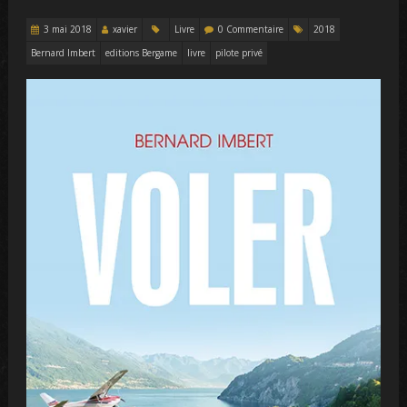
3 mai 2018
xavier
Livre
0 Commentaire
2018
Bernard Imbert
editions Bergame
livre
pilote privé