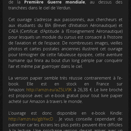
de la
Première Guerre mondiale
, au dessus des
tranchées dans le ciel de Verdun.
Cet ouvrage s’adresse aux passionnés, aux chercheurs et
aux étudiants du BIA (Brevet d’Initiation Aéronautique) et
CAEA (Certificat d’Aptitude à l’Enseignement Aéronautique)
pour lesquels un module du cursus est consacré à l’histoire
de l’aviation et de l’espace. De nombreuses images, vieilles
photos et cartes postales anciennes illustrent cet ouvrage
pour témoigner de cette fabuleuse épopée, cette aventure
humaine qui finira au bout d’un long périple par conquérir
l’air et même par guerroyer dans le ciel.
La version papier semble très réussie contrairement à l’e-
book. Elle est en stock en France sur
Amazon:
http://amzn.eu/aZ5LV9K
à 26,38 €. Le livre broché
est proposé avec un e-book gratuit pour tout livre papier
acheté sur Amazon à travers le monde.
L’ouvrage est donc disponible en e-book Kindle:
http://amzn.eu/gjbYwcD
. Je vous conseille cependant de
patienter car les écrans les plus petits peuvent être difficiles
à la lecture. Une prochaine version devrait arriver avec un