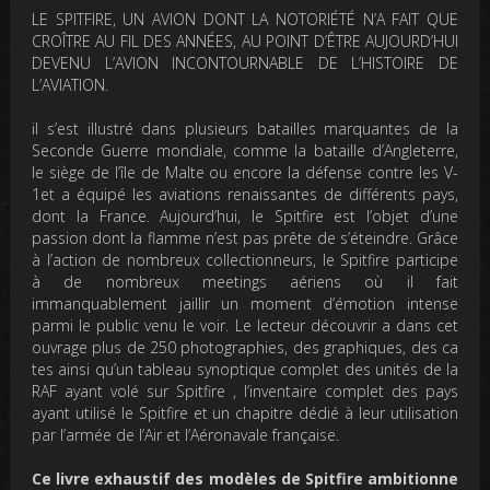
LE SPITFIRE, UN AVION DONT LA NOTORIÉTÉ N’A FAIT QUE
CROÎTRE AU FIL DES ANNÉES, AU POINT D’ÊTRE AUJOURD’HUI
DEVENU L’AVION INCONTOURNABLE DE L’HISTOIRE DE
L’AVIATION.
il s’est illustré dans plusieurs batailles marquantes de la
Seconde Guerre mondiale, comme la bataille d’Angleterre,
le siège de l’île de Malte ou encore la défense contre les V-
1et a équipé les aviations renaissantes de différents pays,
dont la France. Aujourd’hui, le Spitfire est l’objet d’une
passion dont la flamme n’est pas prête de s’éteindre. Grâce
à l’action de nombreux collectionneurs, le Spitfire participe
à de nombreux meetings aériens où il fait
immanquablement jaillir un moment d’émotion intense
parmi le public venu le voir. Le lecteur découvrir a dans cet
ouvrage plus de 250 photographies, des graphiques, des ca
tes ainsi qu’un tableau synoptique complet des unités de la
RAF ayant volé sur Spitfire , l’inventaire complet des pays
ayant utilisé le Spitfire et un chapitre dédié à leur utilisation
par l’armée de l’Air et l’Aéronavale française.
Ce livre exhaustif des modèles de Spitfire ambitionne