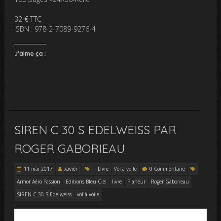
32 € TTC
ISBN : 978-2-7089-9276-4
J’aime ça :
SIREN C 30 S EDELWEISS PAR
ROGER GABORIEAU
11 mai 2017
xavier
Livre
Vol à voile
0 Commentaire
Armor Aéro Passion
Editions Bleu Ciel
livre
Planeur
Roger Gaborieau
SIREN C 30 S Edelweiss
vol à voile