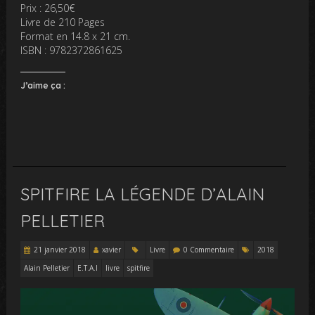
Prix : 26,50€
Livre de 210 Pages
Format en 14.8 x 21 cm.
ISBN : 9782372861625
J’aime ça :
SPITFIRE LA LÉGENDE D’ALAIN
PELLETIER
21 janvier 2018
xavier
Livre
0 Commentaire
2018
Alain Pelletier
E.T.A.I
livre
spitfire