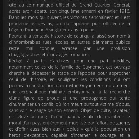
cité au communiqué officiel du Grand Quartier Général,
après avoir abattu son cinquième ennemi en février 1916.
Dans les mois qui suivent, les victoires s’enchaînent et il est
proclamé as des as, promu capitaine puis officier de la
Légion d’honneur. A vingt-deux ans à peine.
Pourtant la véritable histoire de celui qui a laissé son nom à
d’innombrables rues, écoles et autres bâtiments publics
reste mal connue, écrasée par une profusion
d’hagiographies et d’ouvrages romancés.
Rédigé à partir d’archives pour une part inédites,
notamment celles de la famille de Guynemer, cet ouvrage
cherche à dépasser le stade de l’épopée pour approcher
celui de l’histoire, en soulignant les conditions qui ont
permis la construction du « mythe Guynemer », notamment
une aéronautique militaire embryonnaire à la recherche
d’une figure de proue et une propagande qui tente
d’humaniser un conflit, où l’on meurt surtout victime d’obus,
sans voir le visage de son ennemi. Objet de culte, l’aviateur
est élevé au rang d’icône nationale afin de maintenir le
moral d’un pays entièrement mobilisé par l’effort de guerre,
et d’offrir aussi bien aux « poilus » qu’à la population un
héros d’exception, capable d’incarner le courage et la