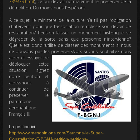
339839.html
), ce qui devrait normalement le préserver de la
démolition. Du moins nous l’espérons…
A ce sujet, le ministère de la culture n’a t’il pas l’obligation
d’intervenir pour que l’association remplisse son devoir de
restauration? Peut-on laisser un monument historique se
dégrader de la sorte sans que personne n’intervienne?
Quelle est donc l’utilité de classer des monuments si nous
ne pouvons pas les préserver?
Alors si vous souhaitez nous
aider et essayer de
débloquer cette
situation, signez
notre pétition et
aidez-nous à
continuer de
préserver le
patrimoine
aéronautique
Français !!!
La pétition ici :
http://www.mesopinions.com/Sauvons-le-Super-
Constellation-F-BGNJ-petition-petitions-