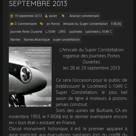
SEPTEMBRE 2013
19 septembre 2013
xavier
Aviation commerciale
0 Commentaire
air france
Amicale du Super Constellation
F-BGNJ
Journée Porte Ouverte
L-1049
LFRS
Lockheed
Lockheed L-1049 C
Nantes
Nantes-Atlantique
super constellation
L’Amicale du Super Constellation
organise des Journées Portes
Ouvertes
les 28 et 29 septembre 2013.
Ce sera l’occasion pour le public de
(re)découvrir le Lockheed L-1049 C
Super Constellation, le plus bel
avion de ligne à moteurs à pistons
jamais construit.
Sorti des usines de Burbank, CA en
novembre 1953, le F-BGNJ est le dernier exemplaire encore
en « bon état » existant en France.
Classé monument historique, il est le premier appareil à
avoir participé aux évacuations sanitaires lors du conflit du