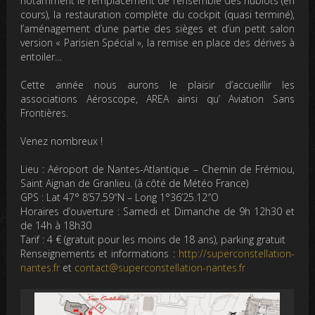
notamment le remplacement de l’ensemble des hublots (en
cours), la restauration complète du cockpit (quasi terminé),
l’aménagement d’une partie des sièges et d’un petit salon
version « Parisien Spécial », la remise en place des dérives à
entoiler…
Cette année nous aurons le plaisir d’accueillir les
associations Aéroscope, AREA ainsi qu’ Aviation Sans
Frontières.
Venez nombreux !
Lieu : Aéroport de Nantes-Atlantique – Chemin de Frémiou,
Saint Aignan de Granlieu. (à côté de Météo France)
GPS : Lat 47° 8’57.59″N – Long 1°36’25.12″O
Horaires d’ouverture : Samedi et Dimanche de 9h 12h30 et
de 14h à 18h30
Tarif : 4 € (gratuit pour les moins de 18 ans), parking gratuit
Renseignements et informations :
http://superconstellation-
nantes.fr
et
contact@superconstellation-nantes.fr