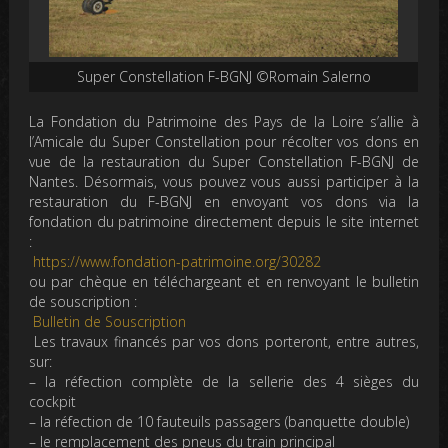
Super Constellation F-BGNJ ©Romain Salerno
La Fondation du Patrimoine
des Pays de la Loire s’allie à
l’
Amicale du Super Constellation
pour récolter vos dons en
vue de la restauration du Super Constellation F-BGNJ de
Nantes. Désormais,
vous pouvez vous aussi participer à la
restauration du F-BGNJ
en envoyant vos dons via la
fondation du patrimoine directement depuis le site internet
:
https://www.fondation-patrimoine.org/30282
ou par chèque en téléchargeant et en renvoyant le bulletin
de souscription :
Bulletin de Souscription
Les
travaux financés par vos dons
porteront, entre autres,
sur:
– la réfection complète de la sellerie des 4 sièges du
cockpit
– la réfection de 10 fauteuils passagers (banquette double)
– le remplacement des pneus du train principal