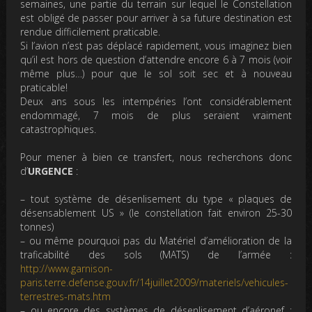
semaines, une partie du terrain sur lequel le Constellation
est obligé de passer pour arriver à sa future destination est
rendue difficilement praticable.
Si l’avion n’est pas déplacé rapidement, vous imaginez bien
qu’il est hors de question d’attendre encore 6 à 7 mois (voir
même plus…) pour que le sol soit sec et à nouveau
praticable!
Deux ans sous les intempéries l’ont considérablement
endommagé, 7 mois de plus seraient vraiment
catastrophiques.
Pour mener à bien ce transfert, nous recherchons donc
d’
URGENCE
:
– tout système de désenlisement du type « plaques de
désensablement US » (le constellation fait environ 25-30
tonnes)
– ou même pourquoi pas du Matériel d’amélioration de la
traficabilité des sols (MATS) de l’armée :
http://www.garnison-
paris.terre.defense.gouv.fr/14juillet2009/materiels/vehicules-
terrestres-mats.htm
– ou encore des systèmes de désenlisement d’aéronef :