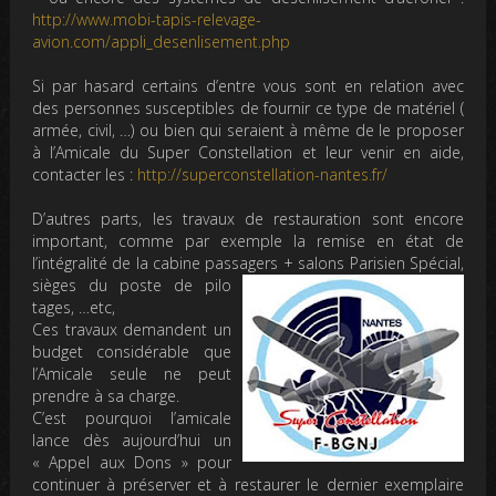
http://www.mobi-tapis-relevage-
avion.com/appli_desenlisement.php
Si par hasard certains d’entre vous sont en relation avec
des personnes susceptibles de fournir ce type de matériel (
armée, civil, …) ou bien qui seraient à même de le proposer
à l’Amicale du Super Constellation et leur venir en aide,
contacter les :
http://superconstellation-na
ntes.fr/
D’autres parts, les travaux de restauration sont encore
important, comme par exemple la remise en état de
l’intégralité de la cabine passagers + salons Parisien Spécial,
sièges du poste de pilo
tages, …etc,
Ces travaux demandent un
budget considérable que
l’Amicale seule ne peut
prendre à sa charge.
C’est pourquoi l’amicale
lance dès aujourd’hui un
« Appel aux Dons » pour
continuer à préserver et à restaurer le dernier exemplaire