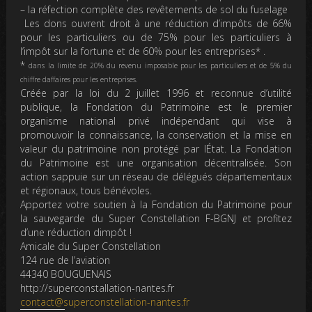
– la réfection complète des revêtements de sol du fuselage
Les dons ouvrent droit à une réduction d’impôts de
66%
pour les particuliers
ou de
75% pour les particuliers à
l’impôt sur la fortune
et de
60% pour les entreprises
* .
*
dans la limite de 20% du revenu imposable pour les particuliers et de 5% du
chiffre daffaires pour les entreprises.
Créée par la loi du 2 juillet 1996 et reconnue d’utilité
publique, la Fondation du Patrimoine est le premier
organisme national privé indépendant qui vise à
promouvoir la connaissance, la conservation et la mise en
valeur du patrimoine non protégé par lÉtat. La Fondation
du Patrimoine est une organisation décentralisée. Son
action sappuie sur un réseau de délégués départementaux
et régionaux, tous bénévoles.
Apportez votre soutien à la Fondation du Patrimoine
pour
la sauvegarde du Super Constellation F-BGNJ
et profitez
d’une réduction dimpôt !
Amicale du Super Constellation
124 rue de l’aviation
44340 BOUGUENAIS
http://superconstallation-nantes.fr
contact@superconstellation-nantes.fr