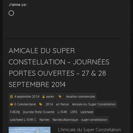
J’aime ça :
Chargement…
AMICALE DU SUPER
CONSTELLATION – JOURNÉES
PORTES OUVERTES – 27 & 28
SEPTEMBRE 2014
4 septembre 2014
xavier
Aviation commerciale
0 Commentaire
2014
air france
Amicale du Super Constellation
F-BGNJ
Journée Porte Ouverte
L-1049
LFRS
Lockheed
Lockheed L-1049 C
Nantes
Nantes-Atlantique
super constellation
L’Amicale du Super Constellation