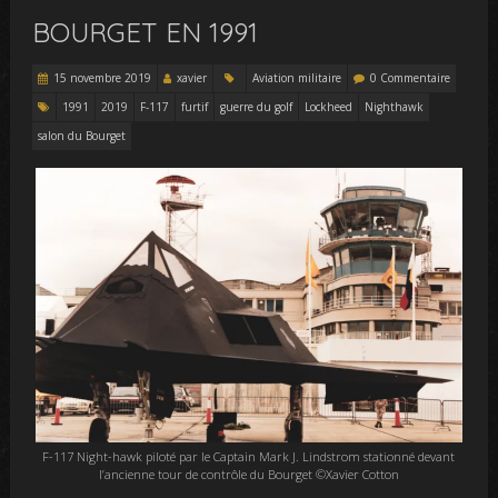
BOURGET EN 1991
15 novembre 2019
xavier
Aviation militaire
0 Commentaire
1991
2019
F-117
furtif
guerre du golf
Lockheed
Nighthawk
salon du Bourget
F-117 Night-hawk piloté par le Captain Mark J. Lindstrom stationné devant
l’ancienne tour de contrôle du Bourget ©Xavier Cotton