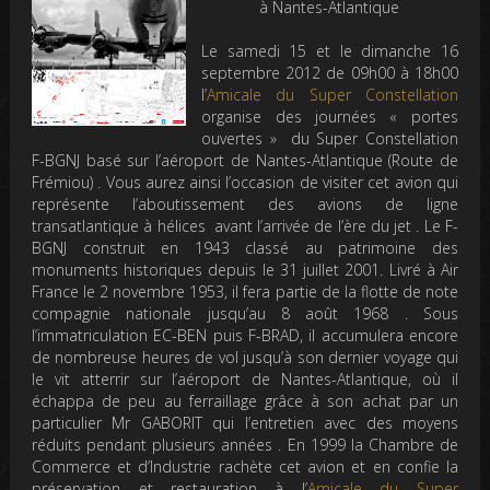
à Nantes-Atlantique
Le samedi 15 et le dimanche 16
septembre 2012 de 09h00 à 18h00
l’
Amicale du Super Constellation
organise des journées « portes
ouvertes » du Super Constellation
F-BGNJ basé sur l’aéroport de Nantes-Atlantique (Route de
Frémiou) . Vous aurez ainsi l’occasion de visiter cet avion qui
représente l’aboutissement des avions de ligne
transatlantique à hélices avant l’arrivée de l’ère du jet . Le F-
BGNJ construit en 1943 classé au patrimoine des
monuments historiques depuis le 31 juillet 2001. Livré à Air
France le 2 novembre 1953, il fera partie de la flotte de note
compagnie nationale jusqu’au 8 août 1968 . Sous
l’immatriculation EC-BEN puis F-BRAD, il accumulera encore
de nombreuse heures de vol jusqu’à son dernier voyage qui
le vit atterrir sur l’aéroport de Nantes-Atlantique, où il
échappa de peu au ferraillage grâce à son achat par un
particulier Mr GABORIT qui l’entretien avec des moyens
réduits pendant plusieurs années . En 1999 la Chambre de
Commerce et d’Industrie rachète cet avion et en confie la
préservation et restauration à l’
Amicale du Super