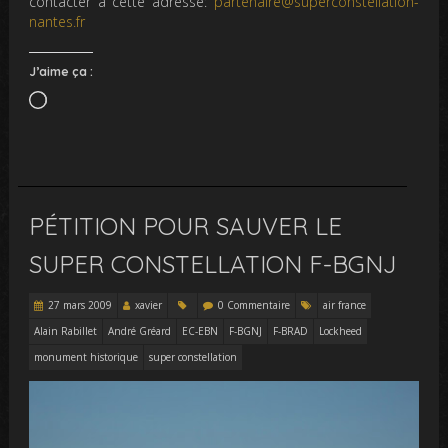
contacter à cette adresse:
partenaire@superconstellation-
nantes.fr
J’aime ça :
Chargement…
PÉTITION POUR SAUVER LE
SUPER CONSTELLATION F-BGNJ
27 mars 2009
xavier
0 Commentaire
air france
Alain Rabillet
André Gréard
EC-EBN
F-BGNJ
F-BRAD
Lockheed
monument historique
super constellation