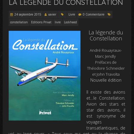
LA LÉGENDE DU CONSTELLATION
24 septembre 2015
xavier
Livre
0 Commentaire
constellation
Editions Privat
livre
Lockheed
La légende du
Constellation
André Rouayraux-
Marc Jendly
Préfaces de
Théodore Schneider
et John Travolta
Nouvelle édition
Il existe des avions
et…le Constellation.
Avion des stars et
star des avions, il
est synonyme de
voyages
transatlantiques, de
vol au long cours. «
Tous ceux qui ont eu la chance de