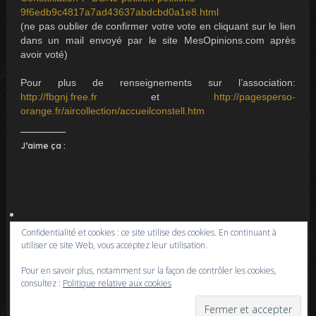
9f6edb9c4817a7ad43637abdcbd0a1e8.html
(ne pas oublier de confirmer votre vote en cliquant sur le lien
dans un mail envoyé par le site MesOpinions.com après
avoir voté)
Pour plus de renseignements sur l’association:
http://fbgnj.free.fr
et
http://pagesperso-
orange.fr/aircollection/accueilconstell.htm
J’aime ça :
Confidentialité et cookies : ce site utilise des cookies. En continuant à
utiliser ce site Web, vous acceptez leur utilisation.
SAUVETAGE D’UN LOCKHEED 18
Pour en savoir plus, notamment sur la façon de contrôler les cookies,
LODESTAR AU QUÉBEC
consultez :
Politique relative aux cookies
19 février 2009
xavier
Non classé
0 Commentaire