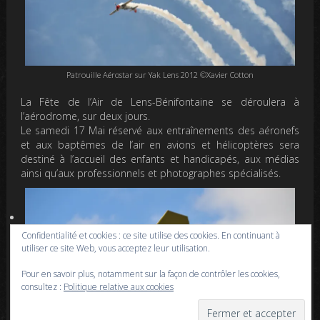
Patrouille Aérostar sur Yak Lens 2012 ©Xavier Cotton
La Fête de l’Air de Lens-Bénifontaine se déroulera à
l’aérodrome, sur deux jours.
Le
samedi 17 Mai
réservé aux entraînements des aéronefs
et aux baptêmes de l’air en avions et hélicoptères sera
destiné à l’accueil des enfants et handicapés, aux médias
ainsi qu’aux professionnels et photographes spécialisés.
Confidentialité et cookies : ce site utilise des cookies. En continuant à
utiliser ce site Web, vous acceptez leur utilisation.
Pour en savoir plus, notamment sur la façon de contrôler les cookies,
consultez :
Politique relative aux cookies