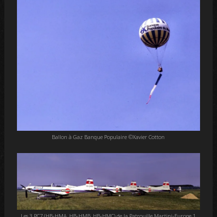
Ballon à Gaz Banque Populaire ©Xavier Cotton
Les 3 PC7 (HB-HMA, HB-HMB, HB-HMC) de la Patrouille Martini-Europe 1