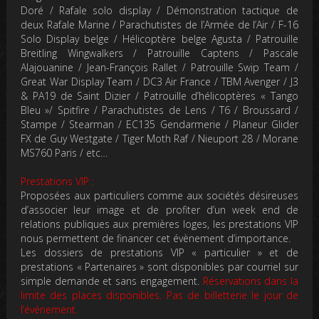
Doré / Rafale solo display / Démonstration tactique de
deux Rafale Marine / Parachutistes de l’Armée de l’Air / F-16
Solo Display belge / Hélicoptère belge Agusta / Patrouille
Breitling Wingwalkers / Patrouille Captens / Pascale
Alajouanine / Jean-François Rallet / Patrouille Swip Team /
Great War Display Team / DC3 Air France / TBM Avenger / J3
& PA19 de Saint Dizier / Patrouille d’hélicoptères « Tango
Bleu »/ Spitfire / Parachutistes de Lens / T6 / Broussard /
Stampe / Stearman / EC135 Gendarmerie / Planeur Glider
FX de Guy Westgate / Tiger Moth Raf / Nieuport 28 / Morane
MS760 Paris / etc…
Prestations VIP :
Proposées aux
particuliers
comme aux
sociétés
désireuses
d’associer leur image et de profiter d’un week end de
relations publiques aux premières loges, les prestations VIP
nous permettent de financer cet évènement d’importance.
Les dossiers de prestations VIP « particulier » et de
prestations « Partenaires » sont disponibles par courriel sur
simple demande et sans engagement
.
Réservations dans la
limite des places disponibles. Pas de billetterie le jour de
l’événement.