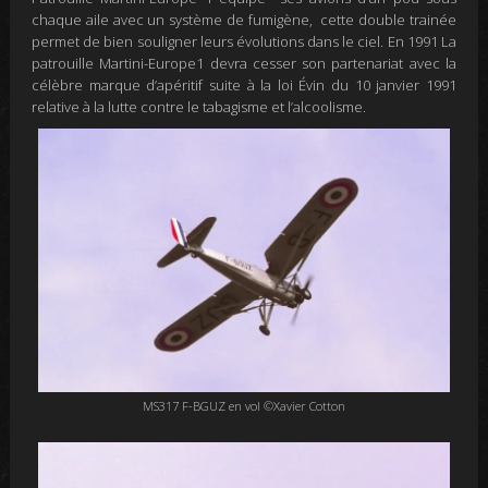
chaque aile avec un système de fumigène, cette double trainée
permet de bien souligner leurs évolutions dans le ciel. En 1991 La
patrouille Martini-Europe1 devra cesser son partenariat avec la
célèbre marque d’apéritif suite à la loi Évin du 10 janvier 1991
relative à la lutte contre le tabagisme et l’alcoolisme.
MS317 F-BGUZ en vol ©Xavier Cotton