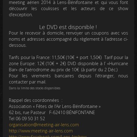
meeting aérien 2014 à Lens-Bénifontaine et qui vous font
découvrir les coulisses et les acteurs de ce show
d’exception.
Le DVD est disponible !
Pour le recevoir à domicile, renvoyer un coupons avec vos
noms et adresses accompagné du règlement à l’adresse ci-
dessous.
Tarifs pour la France:
11,50€
(10€ + port 1,50€) Tarif pour la
zone Europe:
12€
(10€ + 2€) DVD disponible à l’ «Hurricane
Bar» de l’aérodrome au prix de
10€
(à partir du 2 Déc.)
Pour les virements bancaires depuis l’étranger, nous
contacter par mail.
Dans la limite des stocks disponibles
Rappel des coordonnées :
Association « Fêtes de l’Air Lens-Bénifontaine »
62 bis, rue Pasteur F-62410 BÉNIFONTAINE
Tel 06 09 50 31 52
organisation@meeting-air-lens.com
http://www.meeting-air-lens.com
http://www.facebook.com/Lens.Airshow