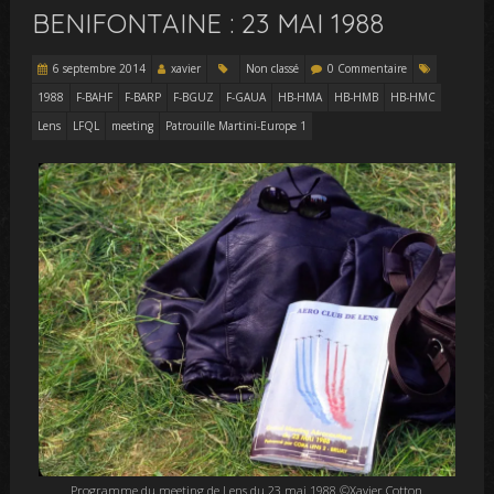
BENIFONTAINE : 23 MAI 1988
6 septembre 2014
xavier
Non classé
0 Commentaire
1988
F-BAHF
F-BARP
F-BGUZ
F-GAUA
HB-HMA
HB-HMB
HB-HMC
Lens
LFQL
meeting
Patrouille Martini-Europe 1
Programme du meeting de Lens du 23 mai 1988 ©Xavier Cotton