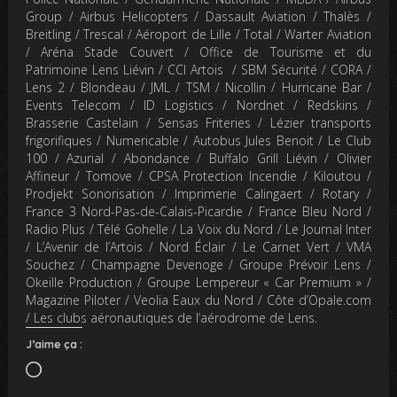
Group / Airbus Helicopters / Dassault Aviation / Thalès /
Breitling / Trescal / Aéroport de Lille / Total / Warter Aviation
/ Aréna Stade Couvert / Office de Tourisme et du
Patrimoine Lens Liévin / CCI Artois / SBM Sécurité / CORA /
Lens 2 / Blondeau / JML / TSM / Nicollin / Hurricane Bar /
Events Telecom / ID Logistics / Nordnet / Redskins /
Brasserie Castelain / Sensas Friteries / Lézier transports
frigorifiques / Numericable / Autobus Jules Benoit / Le Club
100 / Azurial / Abondance / Buffalo Grill Liévin / Olivier
Affineur / Tomove / CPSA Protection Incendie / Kiloutou /
Prodjekt Sonorisation / Imprimerie Calingaert / Rotary /
France 3 Nord-Pas-de-Calais-Picardie / France Bleu Nord /
Radio Plus / Télé Gohelle / La Voix du Nord / Le Journal Inter
/ L’Avenir de l’Artois / Nord Éclair / Le Carnet Vert / VMA
Souchez / Champagne Devenoge / Groupe Prévoir Lens /
Okeille Production / Groupe Lempereur « Car Premium » /
Magazine Piloter / Veolia Eaux du Nord / Côte d’Opale.com
/ Les clubs aéronautiques de l’aérodrome de Lens.
J’aime ça :
Chargement…