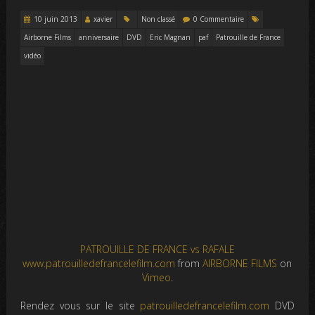
10 juin 2013
xavier
Non classé
0 Commentaire
Airborne Films
anniversaire
DVD
Eric Magnan
paf
Patrouille de France
vidéo
PATROUILLE DE FRANCE vs RAFALE
www.patrouilledefrancelefilm.com
from
AIRBORNE FILMS
on
Vimeo
.
Rendez vous sur le site
patrouilledefrancelefilm.com
DVD