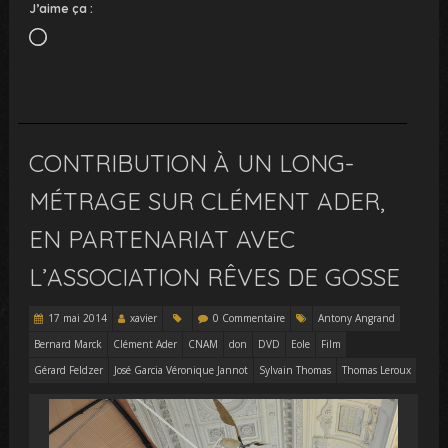
J’aime ça :
Chargement…
CONTRIBUTION À UN LONG-
MÉTRAGE SUR CLÉMENT ADER,
EN PARTENARIAT AVEC
L’ASSOCIATION RÊVES DE GOSSE
17 mai 2014
xavier
0 Commentaire
Antony Angrand
Bernard Marck
Clément Ader
CNAM
don
DVD
Eole
Film
Gérard Feldzer
José Garcia Véronique Jannot
Sylvain Thomas
Thomas Leroux