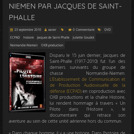
NIEMEN PAR JACQUES DE SAINT-
PHALLE
23 septembre 2010
xavier
0 Commentaire
DVD
ECPAD
histoire
Jacques de Saint-Phalle
Juliette Goudot
Normandie-Niemen
OXB production
Disparu le 15 juin dernier, Jacques de
Saint-Phalle (1917-2010) fut l’un des
derniers survivants du groupe de
chasse Normandie-Niemen.
L’Etablissement de Communication et
de Production Audiovisuelle de la
défense (ECPAD)
en coproduction avec
OXB productions et la chaîne Histoire,
lui rendent hommage à travers « Un
Pilote dans l’Histoire », le
documentaire qui retrace son
aventure au sein de cette unité aérienne hors du commun.
« Dans chaque homme, il y a une histoire. Dans l’histoire de