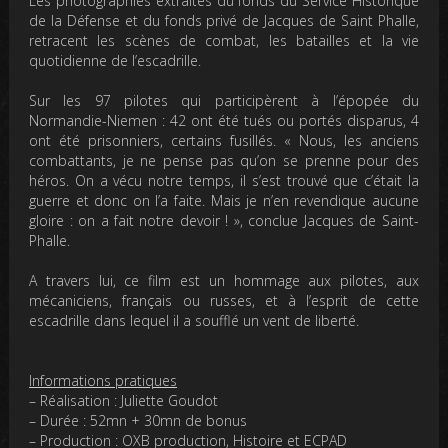
Les photographies extraites du fonds du Service Historique
de la Défense et du fonds privé de Jacques de Saint Phalle,
retracent les scènes de combat, les batailles et la vie
quotidienne de l’escadrille.
Sur les 97 pilotes qui participèrent à l’épopée du
Normandie-Niemen : 42 ont été tués ou portés disparus, 4
ont été prisonniers, certains fusillés.
« Nous, les anciens
combattants, je ne pense pas qu’on se prenne pour des
héros. On a vécu notre temps, il s’est trouvé que c’était la
guerre et donc on l’a faite. Mais je n’en revendique aucune
gloire : on a fait notre devoir ! »
, conclue Jacques de Saint-
Phalle.
A travers lui, ce film est un hommage aux pilotes, aux
mécaniciens, français ou russes, et à l’esprit de cette
escadrille dans lequel il a soufflé un vent de liberté.
Informations pratiques
– Réalisation : Juliette Goudot
– Durée : 52mn + 30mn de bonus
– Production : OXB production, Histoire et ECPAD