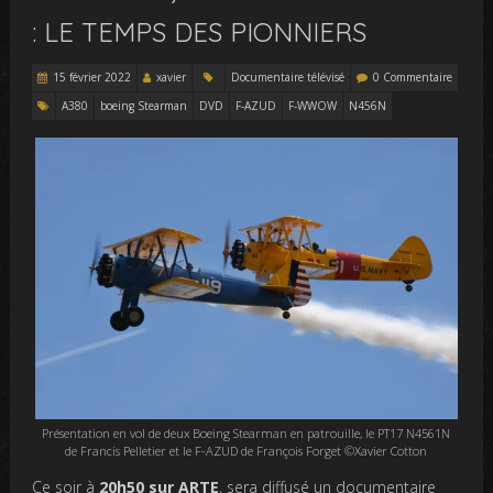
: LE TEMPS DES PIONNIERS
15 février 2022
xavier
Documentaire télévisé
0 Commentaire
A380
boeing Stearman
DVD
F-AZUD
F-WWOW
N456N
Présentation en vol de deux Boeing Stearman en patrouille, le PT17 N4561N
de Francis Pelletier et le F-AZUD de François Forget ©Xavier Cotton
Ce soir à
20h50 sur ARTE
, sera diffusé un documentaire