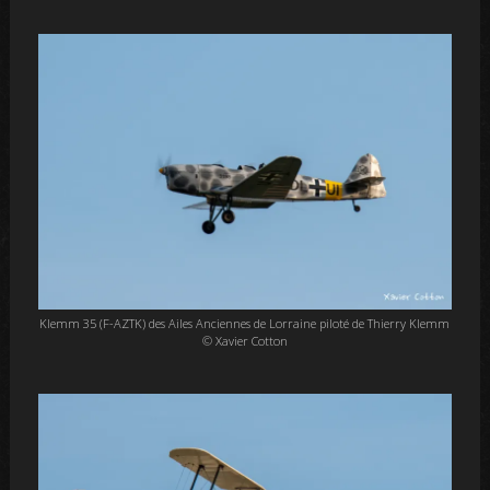
Klemm 35 (F-AZTK) des Ailes Anciennes de Lorraine piloté de Thierry Klemm
© Xavier Cotton