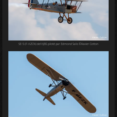
SE-5 (F-AZCN) del’AJBS piloté par Edmond Salis ©Xavier Cotton