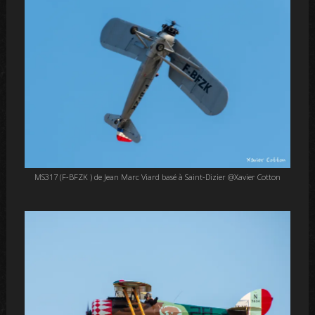
MS317 (F-BFZK ) de Jean Marc Viard basé à Saint-Dizier @Xavier Cotton