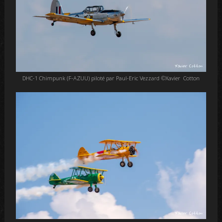
DHC-1 Chimpunk (F-AZUU) piloté par Paul-Eric Vezzard ©Xavier Cotton