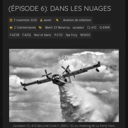
(ÉPISODE 6): DANS LES NUAGES
3 novembre 2020
xavier
Aviation de collection
2 Commentaires
Beech 33 Bonanza
canadair
CL-415
D-ENIR
F-AZSB
F-AZXJ
Noir et blanc
P-51D
Sea Fury
WG655
Canadair CL-415 Sécurité Civile F-ZBFS / 32 au meeting de La Ferté Alais