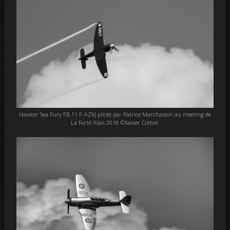
Hawker Sea Fury FB.11 F-AZXJ piloté par Patrice Marchasson au meeting de
La Ferté Alais 2018 ©Xavier Cotton