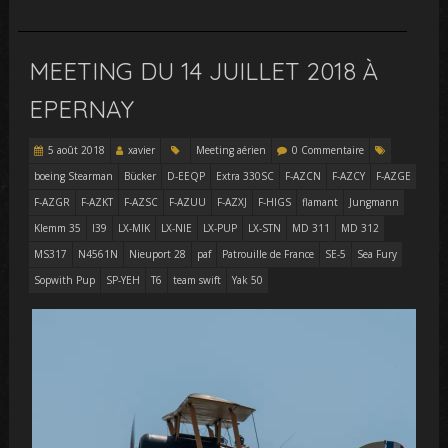
MEETING DU 14 JUILLET 2018 À
EPERNAY
5 août 2018
xavier
Meeting aérien
0 Commentaire
boeing Stearman
Bücker
D-EEQP
Extra 330SC
F-AZCN
F-AZCY
F-AZGE
F-AZGR
F-AZKT
F-AZSC
F-AZUU
F-AZXJ
F-HIGS
flamant
Jungmann
Klemm 35
l39
LX-MIK
LX-NIE
LX-PUP
LX-STN
MD 311
MD 312
MS317
N4561N
Nieuport 28
paf
Patrouille de France
SE-5
Sea Fury
Sopwith Pup
SP-YEH
T6
team swift
Yak 50