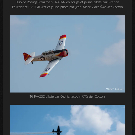
Duo de Boeing Stearman , N456N en rouge et jaune piloté par Francis
Pelletier et F-AZGR vert et jaune piloté par Jean-Marc Viard ©Xavier Cotton
T6 F-AZSC piloté par Cedric Jacopin ©Xavier Cotton