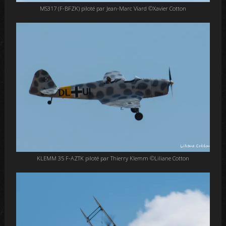
MS317 (F-BFZK) piloté par Jean-Marc Viard ©Xavier Cotton
KLEMM 35 F-AZTK piloté par Thierry Klemm ©Liliane Cotton