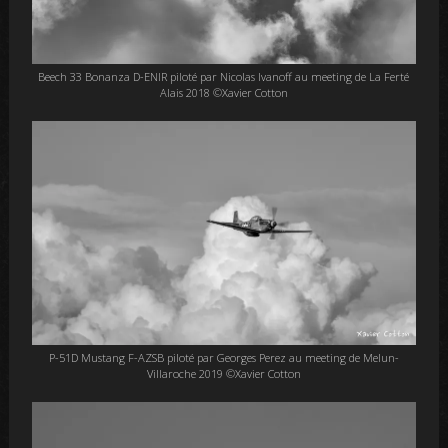
Beech 33 Bonanza D-ENIR piloté par Nicolas Ivanoff au meeting de La Ferté
Alais 2018 ©Xavier Cotton
P-51D Mustang F-AZSB piloté par Georges Perez au meeting de Melun-
Villaroche 2019 ©Xavier Cotton