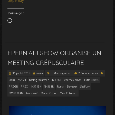
d’Epernay
.
J’aime ça :
Chargement…
EPERN’AIR SHOW ORGANISE UN
MEETING CRÉPUSCULAIRE
31 juillet 2018
xavier
Meeting aérien
2 Commentaires
2018
ASK 21
boeing Stearman
D-EEQF
epernay-plivot
Extra 330SC
F-AZGR
F-AZXJ
N3719K
N4561N
Romain Deveaux
SeaFury
SWIFT TEAM
team swift
Xavier Cotton
Yves Cotureau