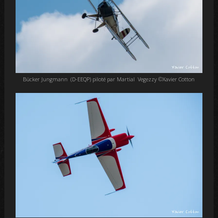
Bücker Jungmann (D-EEQP) piloté par Martial Vegezzy ©Xavier Cotton