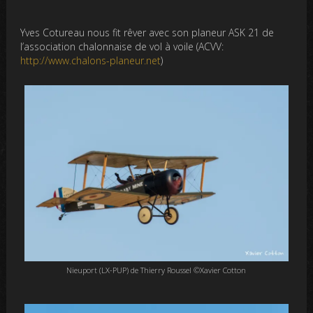
Yves Cotureau nous fit rêver avec son planeur ASK 21 de
l’association chalonnaise de vol à voile (ACVV:
http://www.chalons-planeur.net
)
Nieuport (LX-PUP) de Thierry Roussel ©Xavier Cotton