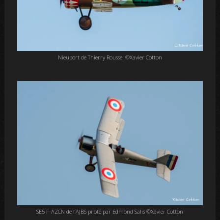
Nieuport de Thierry Roussel ©Xavier Cotton
SE5 F-AZCN de l’AJBS piloté par Edmond Salis ©Xavier Cotton