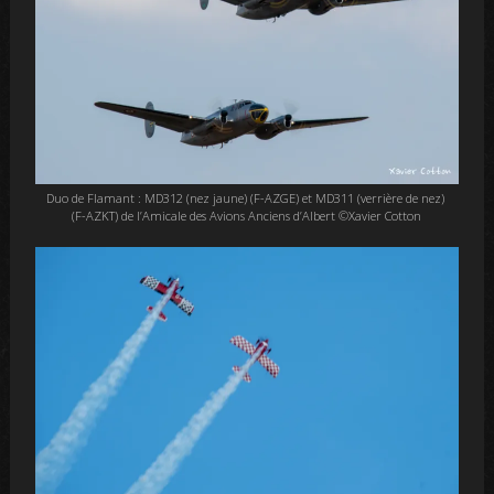
Duo de Flamant : MD312 (nez jaune) (F-AZGE) et MD311 (verrière de nez)
(F-AZKT) de l’Amicale des Avions Anciens d’Albert ©Xavier Cotton