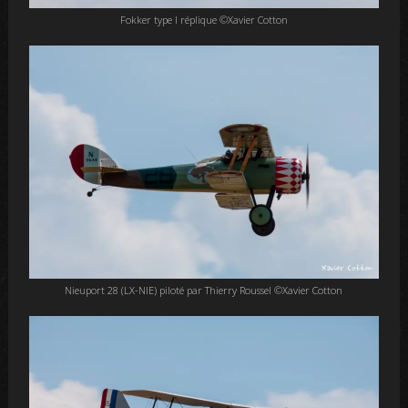
Fokker type I réplique ©Xavier Cotton
Nieuport 28 (LX-NIE) piloté par Thierry Roussel ©Xavier Cotton