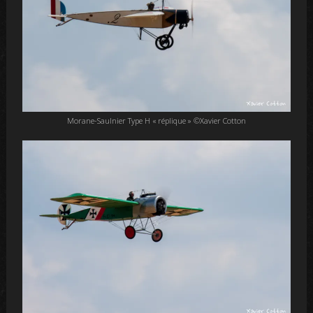
Morane-Saulnier Type H « réplique » ©Xavier Cotton