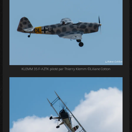
KLEMM 35 F-AZTK piloté par Thierry Klemm ©Liliane Cotton