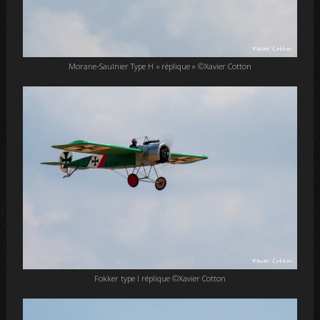
Morane-Saulnier Type H « réplique » ©Xavier Cotton
Fokker type I réplique ©Xavier Cotton