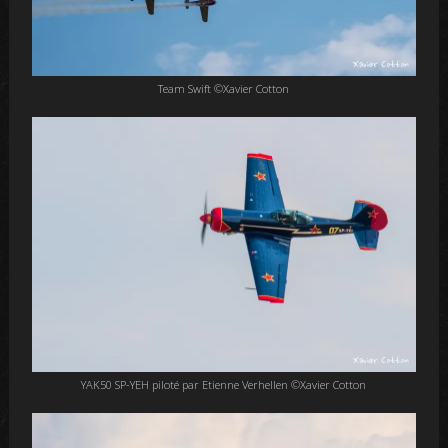
Team Swift ©Xavier Cotton
YAK50 SP-YEH piloté par Etienne Verhellen ©Xavier Cotton