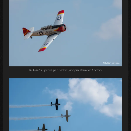
T6 F-AZSC piloté par Cedric Jacopin ©Xavier Cotton