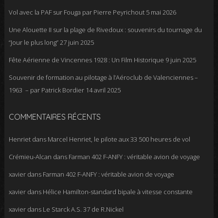
Vol avec la PAF sur Fouga par Pierre Peyrichout
5 mai 2026
Une Alouette II sur la plage de Rivedoux : souvenirs du tournage du
“Jour le plus long”
27 juin 2025
Fête Aérienne de Vincennes 1928 : Un Film Historique
9 juin 2025
Souvenir de formation au pilotage à l’Aéroclub de Valenciennes –
1963 – par Patrick Bordier
14 avril 2025
COMMENTAIRES RÉCENTS
Henriet
dans
Marcel Henriet, le pilote aux 33 500 heures de vol
Crémieu-Alcan
dans
Farman 402 F-ANFY : véritable avion de voyage
xavier
dans
Farman 402 F-ANFY : véritable avion de voyage
xavier
dans
Hélice Hamilton-standard bipale à vitesse constante
xavier
dans
Le Starck A.S. 37 de R.Nickel