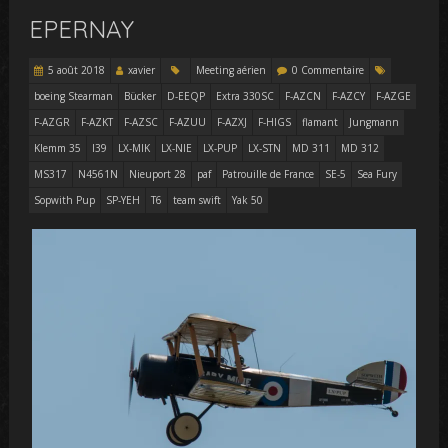
EPERNAY
5 août 2018
xavier
Meeting aérien
0 Commentaire
boeing Stearman
Bücker
D-EEQP
Extra 330SC
F-AZCN
F-AZCY
F-AZGE
F-AZGR
F-AZKT
F-AZSC
F-AZUU
F-AZXJ
F-HIGS
flamant
Jungmann
Klemm 35
l39
LX-MIK
LX-NIE
LX-PUP
LX-STN
MD 311
MD 312
MS317
N4561N
Nieuport 28
paf
Patrouille de France
SE-5
Sea Fury
Sopwith Pup
SP-YEH
T6
team swift
Yak 50