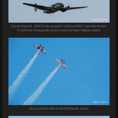
Duo de Flamant : MD312 (nez jaune) (F-AZGE) et MD311 (verrière de nez)
(F-AZKT) de l’Amicale des Avions Anciens d’Albert ©Xavier Cotton
Duo de Pitts (G-INDY et N51PS) ©Xavier Cotton