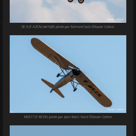
SE-5 (F-AZCN) del’AJBS piloté par Edmond Salis ©Xavier Cotton
MS317 (F-BFZK) piloté par Jean-Marc Viard ©Xavier Cotton