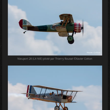
Nieuport 28 (LX-NIE) piloté par Thierry Roussel ©Xavier Cotton