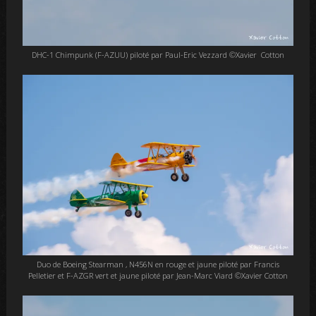
DHC-1 Chimpunk (F-AZUU) piloté par Paul-Eric Vezzard ©Xavier Cotton
Duo de Boeing Stearman , N456N en rouge et jaune piloté par Francis
Pelletier et F-AZGR vert et jaune piloté par Jean-Marc Viard ©Xavier Cotton