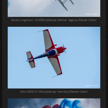
Bücker Jungmann (D-EEQP) piloté par Martial Vegezzy ©Xavier Cotton
Extra 330SC (F-HIGS) piloté par Alex Hory ©Xavier Cotton