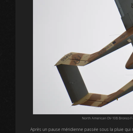
North American OV-10B Bronco F-A
Après un pause méridienne passée sous la pluie qui n