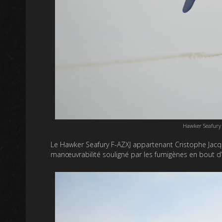
Hawker Seafury 
Le Hawker Seafury F-AZXJ appartenant Cristophe Jacqu
manœuvrabilité souligné par les fumigènes en bout d’a