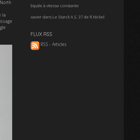
 North
bipale à vitesse constante
 la
xavier
dans
Le Starck A.S. 37 de R.Nickel
rissage
gle
FLUX RSS
RSS - Articles