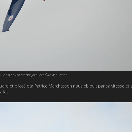
F-AZXJ de Christophe Jacquard ©Xavier Cotton
ard et piloté par Patrice Marchasson nous eblouit par sa vitesse et 
iles.