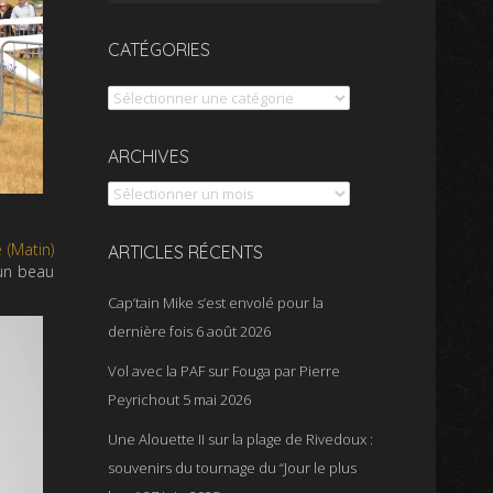
CATÉGORIES
Catégories
Archives
ARCHIVES
 (Matin)
ARTICLES RÉCENTS
un beau
Cap’tain Mike s’est envolé pour la
dernière fois
6 août 2026
Vol avec la PAF sur Fouga par Pierre
Peyrichout
5 mai 2026
Une Alouette II sur la plage de Rivedoux :
souvenirs du tournage du “Jour le plus