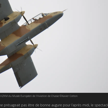
ZKM du Musée Européen de l’Aviation de Chasse ©Xavier Cotton
e présageait pas être de bonne augure pour l’après midi, le spectacl