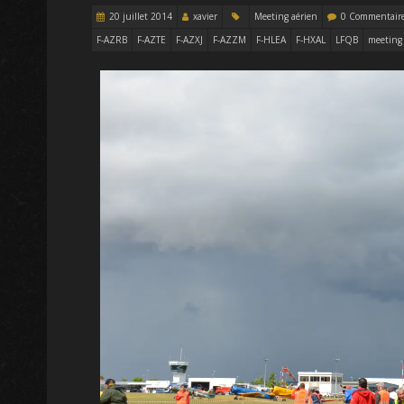
20 juillet 2014
xavier
Meeting aérien
0 Commentair
F-AZRB
F-AZTE
F-AZXJ
F-AZZM
F-HLEA
F-HXAL
LFQB
meeting