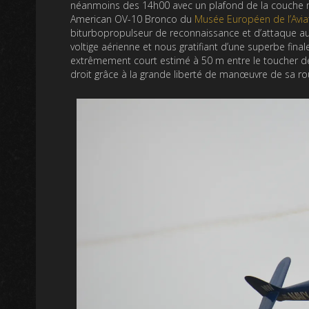
néanmoins des 14h00 avec un plafond de la couche n
American OV-10 Bronco du
Musée Européen de l’Avi
biturbopropulseur de reconnaissance et d’attaque au 
voltige aérienne et nous gratifiant d’une superbe fina
extrêmement court estimé à 50 m entre le toucher des ro
droit grâce à la grande liberté de manœuvre de sa ro