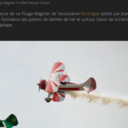
a Magister F-AZNK ©Xavier Cotton
lesse de ce Fouga Magister de l’association
Nostalgair
piloté par Jea
ormation des pilotes de l’armée de l’air et surtout l’avion de la Patro
phajet.