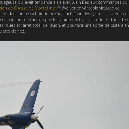
uageuse qui avait tendance à s’élever. Alain Bès aux commandes du
ation de Chasse de Montélimar
fit évoluer en véritable virtuose ce
sol dans un mouchoir de poche, enchaînant les figures classiques de
le en S lui permettant de perdre rapidement de l’altitude et d’un atter
ues et l’arrêt total de l’avion, et pour finir une sortie de piste à an
ulette de nez.