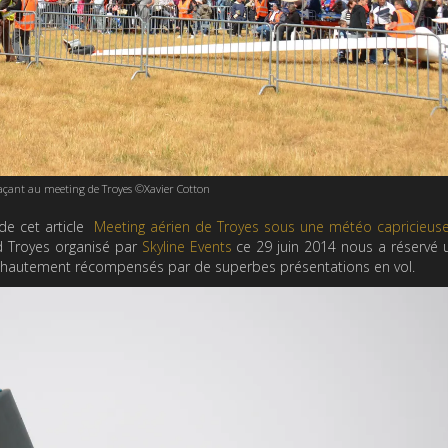
ant au meeting de Troyes ©Xavier Cotton
de cet article
Meeting aérien de Troyes sous une météo capricieuse
d Troyes organisé par
Skyline Events
ce 29 juin 2014 nous a réservé 
té hautement récompensés par de superbes présentations en vol.