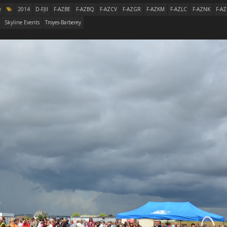
e
2014
D-FJII
F-AZBE
F-AZBQ
F-AZCV
F-AZGR
F-AZKM
F-AZLC
F-AZNK
F-A
Skyline Events
Troyes-Barberey