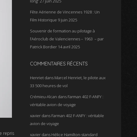
long”
27 juin 2025
Fête Aérienne de Vincennes 1928 : Un
Film Historique
9 juin 2025
Souvenir de formation au pilotage à
l’Aéroclub de Valenciennes – 1963 – par
Patrick Bordier
14 avril 2025
COMMENTAIRES RÉCENTS
Henriet
dans
Marcel Henriet, le pilote aux
33 500 heures de vol
Crémieu-Alcan
dans
Farman 402 F-ANFY :
véritable avion de voyage
xavier
dans
Farman 402 F-ANFY : véritable
avion de voyage
e repris
xavier
dans
Hélice Hamilton-standard