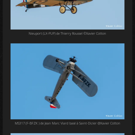
Nieuport (LX-PUP) de Thierry Roussel ©Xavier Cotton
MS317 (F-BFZK ) de Jean Marc Viard basé à Saint-Dizier @Xavier Cotton