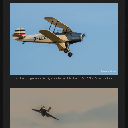
Bücker Jungmann D-EEQF piloté par Martial VEGEZZI ©Xavier Cotton