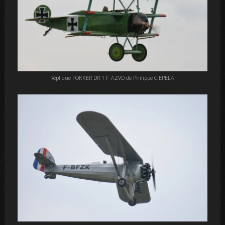
Réplique FOKKER DR 1 F-AZVD de Philippe CIEPELA