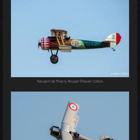
Nieuport de Thierry Roussel ©Xavier Cotton