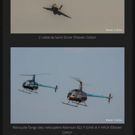
2 rafale de Saint-Dizier ©Xavier Cotton
Patrouille Tango bleu hélicoptère Robinson R22 F-GIHE et F-HFCK ©Xavier
Cotton