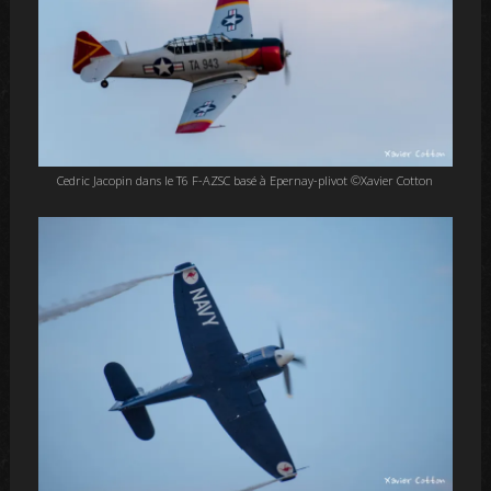
Cedric Jacopin dans le T6 F-AZSC basé à Epernay-plivot ©Xavier Cotton