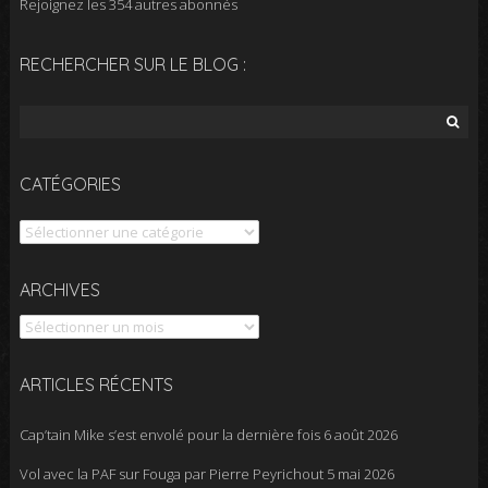
Rejoignez les 354 autres abonnés
RECHERCHER SUR LE BLOG :
Rechercher :
CATÉGORIES
Catégories
Archives
ARCHIVES
ARTICLES RÉCENTS
Cap’tain Mike s’est envolé pour la dernière fois
6 août 2026
Vol avec la PAF sur Fouga par Pierre Peyrichout
5 mai 2026