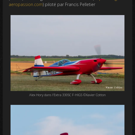
aeropassion.com
) piloté par Francis Pelletier
Alex Hory dans l’Extra 330SC F-HIGS ©Xavier Cotton