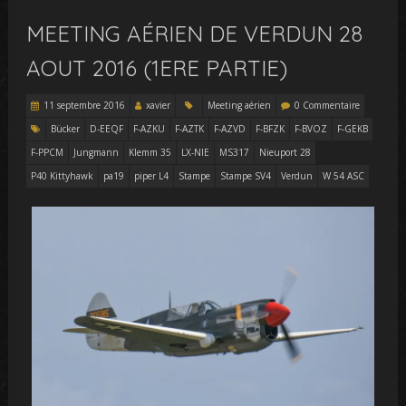
MEETING AÉRIEN DE VERDUN 28
AOUT 2016 (1ERE PARTIE)
11 septembre 2016
xavier
Meeting aérien
0 Commentaire
Bücker
D-EEQF
F-AZKU
F-AZTK
F-AZVD
F-BFZK
F-BVOZ
F-GEKB
F-PPCM
Jungmann
Klemm 35
LX-NIE
MS317
Nieuport 28
P40 Kittyhawk
pa19
piper L4
Stampe
Stampe SV4
Verdun
W 54 ASC