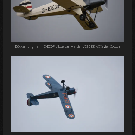
Bücker Jungmann D-EEQF piloté par Martial VEGEZZI ©(Xavier Cotton