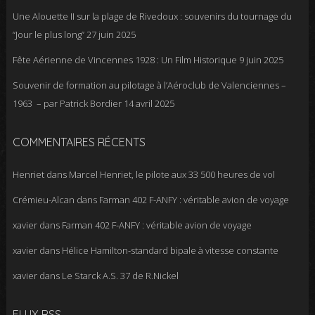
Une Alouette II sur la plage de Rivedoux : souvenirs du tournage du
“Jour le plus long”
27 juin 2025
Fête Aérienne de Vincennes 1928 : Un Film Historique
9 juin 2025
Souvenir de formation au pilotage à l’Aéroclub de Valenciennes –
1963 – par Patrick Bordier
14 avril 2025
COMMENTAIRES RÉCENTS
Henriet
dans
Marcel Henriet, le pilote aux 33 500 heures de vol
Crémieu-Alcan
dans
Farman 402 F-ANFY : véritable avion de voyage
xavier
dans
Farman 402 F-ANFY : véritable avion de voyage
xavier
dans
Hélice Hamilton-standard bipale à vitesse constante
xavier
dans
Le Starck A.S. 37 de R.Nickel
FLUX RSS