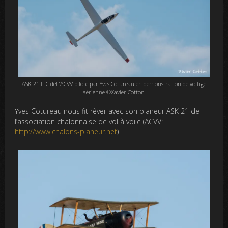
ASK 21 F-C del ‘ACVV piloté par Yves Cotureau en démonstration de voltige
aérienne ©Xavier Cotton
Yves Cotureau nous fit rêver avec son planeur ASK 21 de
l’association chalonnaise de vol à voile (ACVV:
http://www.chalons-planeur.net
)