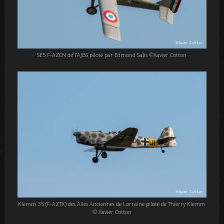
SE5 F-AZCN de l’AJBS piloté par Edmond Salis ©Xavier Cotton
Klemm 35 (F-AZTK) des Ailes Anciennes de Lorraine piloté de Thierry Klemm
© Xavier Cotton