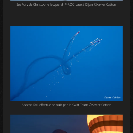
SeaFury de Christophe Jacquard F-AZXJ basé à Dijon ©Xavier Cotton
Apache Roll effectué de nuit par la Swift Team ©Xavier Cotton