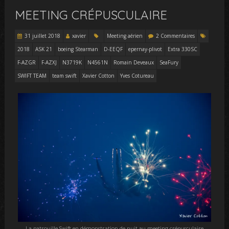
MEETING CRÉPUSCULAIRE
31 juillet 2018
xavier
Meeting aérien
2 Commentaires
2018
ASK 21
boeing Stearman
D-EEQF
epernay-plivot
Extra 330SC
F-AZGR
F-AZXJ
N3719K
N4561N
Romain Deveaux
SeaFury
SWIFT TEAM
team swift
Xavier Cotton
Yves Cotureau
La patrouille Swift en démonstration de nuit au meeting crépusculaire