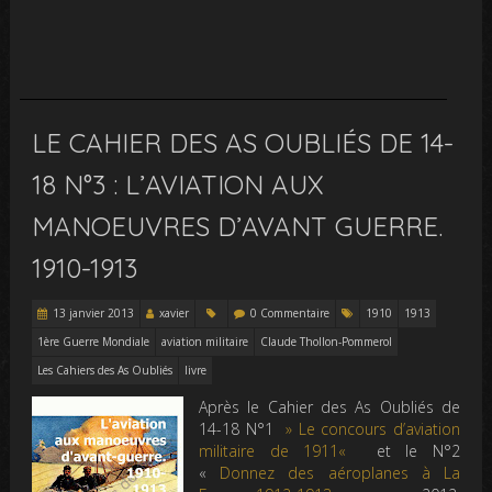
LE CAHIER DES AS OUBLIÉS DE 14-
18 N°3 : L’AVIATION AUX
MANOEUVRES D’AVANT GUERRE.
1910-1913
13 janvier 2013
xavier
0 Commentaire
1910
1913
1ère Guerre Mondiale
aviation militaire
Claude Thollon-Pommerol
Les Cahiers des As Oubliés
livre
Après le Cahier des As Oubliés de
14-18 N°1
»
Le concours d’aviation
militaire de 1911
«
et le N°2
«
Donnez des aéroplanes à La