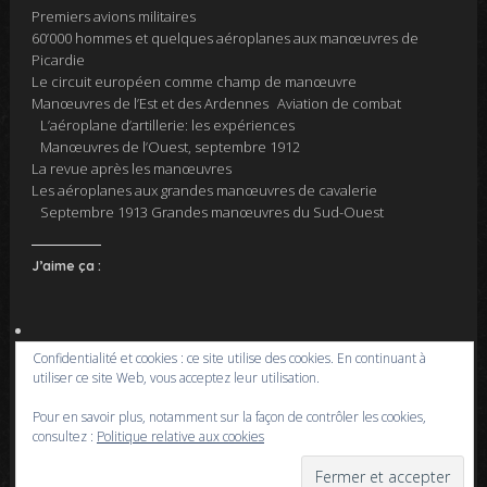
Premiers avions militaires
60’000 hommes et quelques aéroplanes aux manœuvres de
Picardie
Le circuit européen comme champ de manœuvre
Manœuvres de l’Est et des Ardennes Aviation de combat
L’aéroplane d’artillerie: les expériences
Manœuvres de l’Ouest, septembre 1912
La revue après les manœuvres
Les aéroplanes aux grandes manœuvres de cavalerie
Septembre 1913 Grandes manœuvres du Sud-Ouest
J’aime ça :
Confidentialité et cookies : ce site utilise des cookies. En continuant à
utiliser ce site Web, vous acceptez leur utilisation.
Pour en savoir plus, notamment sur la façon de contrôler les cookies,
L’ÉVASION DE L’AVIATEUR VICTOR
consultez :
Politique relative aux cookies
MÉNARD PAR BRUNO BAVEREL