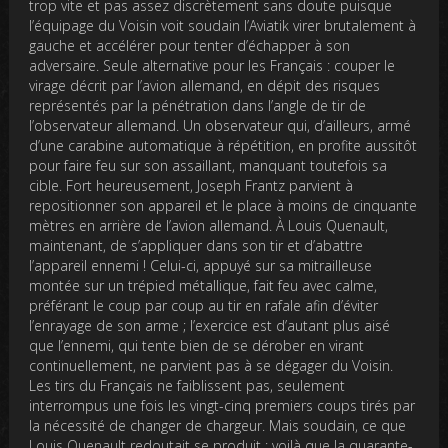
trop vite et pas assez discrètement sans doute puisque
l’équipage du Voisin voit soudain l’Aviatik virer brutalement à
gauche et accélérer pour tenter d’échapper à son
adversaire. Seule alternative pour les Français : couper le
virage décrit par l’avion allemand, en dépit des risques
représentés par la pénétration dans l’angle de tir de
l’observateur allemand. Un observateur qui, d’ailleurs, armé
d’une carabine automatique à répétition, en profite aussitôt
pour faire feu sur son assaillant, manquant toutefois sa
cible. Fort heureusement, Joseph Frantz parvient à
repositionner son appareil et le place à moins de cinquante
mètres en arrière de l’avion allemand. À Louis Quenault,
maintenant, de s’appliquer dans son tir et d’abattre
l’appareil ennemi ! Celui-ci, appuyé sur sa mitrailleuse
montée sur un trépied métallique, fait feu avec calme,
préférant le coup par coup au tir en rafale afin d’éviter
l’enrayage de son arme ; l’exercice est d’autant plus aisé
que l’ennemi, qui tente bien de se dérober en virant
continuellement, ne parvient pas à se dégager du Voisin.
Les tirs du Français ne faiblissent pas, seulement
interrompus une fois les vingt-cinq premiers coups tirés par
la nécessité de changer de chargeur. Mais soudain, ce que
Louis Quenault redoutait se produit : voilà que la quarante-