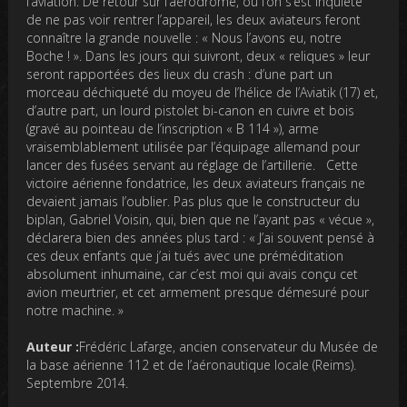
l’aviation. De retour sur l’aérodrome, où l’on s’est inquiété
de ne pas voir rentrer l’appareil, les deux aviateurs feront
connaître la grande nouvelle : « Nous l’avons eu, notre
Boche ! ». Dans les jours qui suivront, deux « reliques » leur
seront rapportées des lieux du crash : d’une part un
morceau déchiqueté du moyeu de l’hélice de l’Aviatik (17) et,
d’autre part, un lourd pistolet bi-canon en cuivre et bois
(gravé au pointeau de l’inscription « B 114 »), arme
vraisemblablement utilisée par l’équipage allemand pour
lancer des fusées servant au réglage de l’artillerie. Cette
victoire aérienne fondatrice, les deux aviateurs français ne
devaient jamais l’oublier. Pas plus que le constructeur du
biplan, Gabriel Voisin, qui, bien que ne l’ayant pas « vécue »,
déclarera bien des années plus tard : « J’ai souvent pensé à
ces deux enfants que j’ai tués avec une préméditation
absolument inhumaine, car c’est moi qui avais conçu cet
avion meurtrier, et cet armement presque démesuré pour
notre machine. »
Auteur :
Frédéric Lafarge, ancien conservateur du Musée de
la base aérienne 112 et de l’aéronautique locale (Reims).
Septembre 2014.