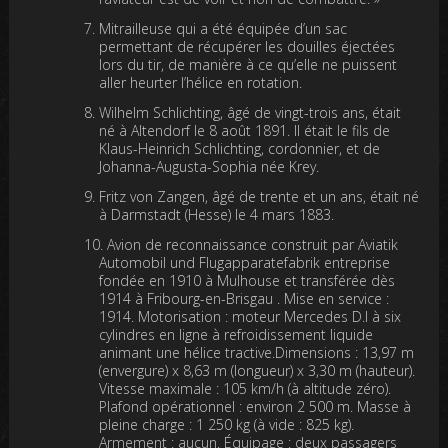
Mitrailleuse qui a été équipée d’un sac
permettant de récupérer les douilles éjectées
lors du tir, de manière à ce qu’elle ne puissent
aller heurter l’hélice en rotation.
Wilhelm Schlichting, âgé de vingt-trois ans, était
né à Altendorf le 8 août 1891. Il était le fils de
Klaus-Heinrich Schlichting, cordonnier, et de
Johanna-Augusta-Sophia née Krey.
Fritz von Zangen, âgé de trente et un ans, était né
à Darmstadt (Hesse) le 4 mars 1883.
Avion de reconnaissance construit par Aviatik
Automobil und Flugapparatefabrik entreprise
fondée en 1910 à Mulhouse et transférée dès
1914 à Fribourg-en-Brisgau . Mise en service :
1914. Motorisation : moteur Mercedes D.I à six
cylindres en ligne à refroidissement liquide
animant une hélice tractive.Dimensions : 13,97 m
(envergure) x 8,63 m (longueur) x 3,30 m (hauteur).
Vitesse maximale : 105 km/h (à altitude zéro).
Plafond opérationnel : environ 2 500 m. Masse à
pleine charge : 1 250 kg (à vide : 825 kg).
Armement : aucun. Équipage : deux passagers