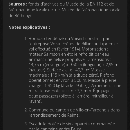
Sources :
fonds d’archives du Musée de la BA 112 et de
l’aéronautique locale (actuel Musée de l’aéronautique locale
de Bétheny).
Notes explicatives :
Bombardier dérivé du Voisin I construit par
l’entreprise Voisin Frères de Billancourt (premier
vol effectué en février 1914). Motorisation :
moteur Salmson en étoile refroidit par eau
animant une hélice propulsive. Dimensions :
14,75 m (envergure) x 9,50 m (longueur) x 2,95 m
(hauteur). Surface alaire : 49,7 m². Vitesse
maximale : 115 km/h (à altitude zéro). Plafond
opérationnel : environ 3 500 m. Masse à pleine
charge : 1 350 kg (à vide : 950 kg). Armement : une
mitrailleuse Hotchkiss de 7,7 mm. Équipage :
deux passagers (pilote à l’arrière, mitrailleur à
l’avant).
Commune du canton de Ville-en-Tardenois dans
l’arrondissement de Reims.
Escadrille dotée de six appareils commandée
par le capitaine André Faure.