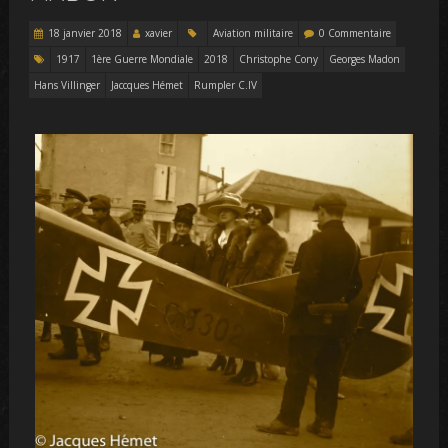
18 janvier 2018
xavier
Aviation militaire
0 Commentaire
1917
1ère Guerre Mondiale
2018
Christophe Cony
Georges Madon
Hans Villinger
Jaccques Hémet
Rumpler C.IV