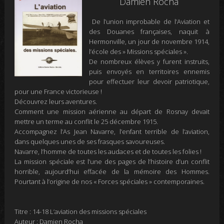
Damien Rocha
De l’union improbable de l’Aviation et
des Douanes françaises, naquit
à
Hermonville, un jour de novembre 1914,
l’école des » Missions spéciales ».
De nombreux élèves y furent instruits,
puis envoyés en territoires ennemis
pour effectuer leur devoir patriotique,
pour une France victorieuse !
Découvrez leurs aventures.
Comment une mission aérienne au départ de Rosnay devait
mettre un terme au conflit le 25 décembre 1915.
Accompagnez l’As Jean Navarre, l’enfant terrible de l’aviation,
dans quelques unes de ses frasques savoureuses.
Navarre, l’homme de toutes les audaces et de toutes les folies !
La mission spéciale est l’une des pages de l’histoire d’un conflit
horrible, aujourd’hui effacée de la mémoire des Hommes.
Pourtant à l’origine de nos « Forces spéciales » contemporaines.
Titre : 14-18 L’aviation des missions spéciales
Auteur : Damien Rocha