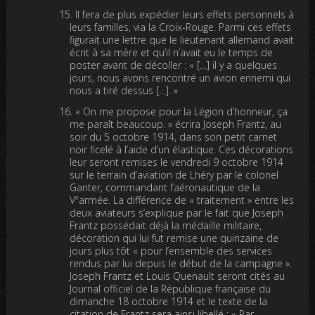
Il fera de plus expédier leurs effets personnels à
leurs familles, via la Croix-Rouge. Parmi ces effets
figurait une lettre que le lieutenant allemand avait
écrit à sa mère et qu’il n’avait eu le temps de
poster avant de décoller : « […] il y a quelques
jours, nous avons rencontré un avion ennemi qui
nous a tiré dessus […]. »
« On me propose pour la Légion d’honneur, ça
me paraît beaucoup. » écrira Joseph Frantz, au
soir du 5 octobre 1914, dans son petit carnet
noir ficelé à l’aide d’un élastique. Ces décorations
leur seront remises le vendredi 9 octobre 1914
sur le terrain d’aviation de Lhéry par le colonel
Ganter, commandant l’aéronautique de la
e
V
armée. La différence de « traitement » entre les
deux aviateurs s’explique par le fait que Joseph
Frantz possédait déjà la médaille militaire,
décoration qui lui fut remise une quinzaine de
jours plus tôt « pour l’ensemble des services
rendus par lui depuis le début de la campagne ».
Joseph Frantz et Louis Quenault seront cités au
Journal officiel de la République française du
dimanche 18 octobre 1914 et le texte de la
citation de Frantz sera ainsi libellé : « Par