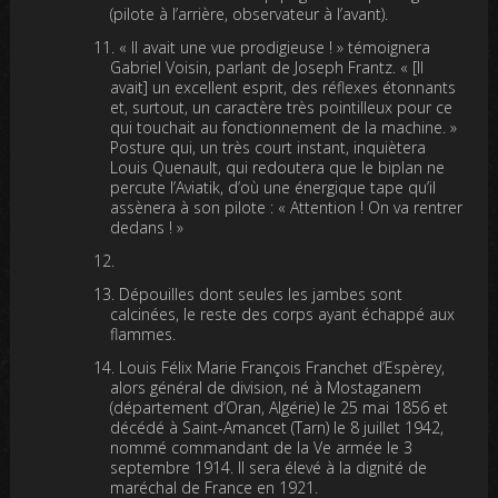
(pilote à l’arrière, observateur à l’avant).
« Il avait une vue prodigieuse ! » témoignera
Gabriel Voisin, parlant de Joseph Frantz. « [Il
avait] un excellent esprit, des réflexes étonnants
et, surtout, un caractère très pointilleux pour ce
qui touchait au fonctionnement de la machine. »
Posture qui, un très court instant, inquiètera
Louis Quenault, qui redoutera que le biplan ne
percute l’Aviatik, d’où une énergique tape qu’il
assènera à son pilote : « Attention ! On va rentrer
dedans ! »
Dépouilles dont seules les jambes sont
calcinées, le reste des corps ayant échappé aux
flammes.
Louis Félix Marie François Franchet d’Espèrey,
alors général de division, né à Mostaganem
(département d’Oran, Algérie) le 25 mai 1856 et
décédé à Saint-Amancet (Tarn) le 8 juillet 1942,
nommé commandant de la Ve armée le 3
septembre 1914. Il sera élevé à la dignité de
maréchal de France en 1921.