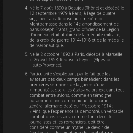
Né le 7 août 1890 à Beaujeu (Rhône) et décédé le
12 septembre 1979 à Paris, à l’age de quatre-
vingt-neuf ans. Repose au cimetière de
Montparnasse dans le 14e arrondissement de
paris.Koseph Frantz, grand officier de la Légion
d’honneur, était titulaire de la médaille militaire,
de la croix de guerre 1914-1918 et de la médaille
de l’Aéronautique.
Né le 2 octobre 1892 à Paris, décédé à Marseille
le 26 avril 1958. Repose à Peyruis (Alpes-de-
Haute-Provence).
Particularité s’expliquant par le fait que les
aviateurs des deux camps bénéficient dans les
premières semaines de la guerre d’une
« impunité tacite », les états-majors excluant tout
combat entre avions, comme en témoigne
notamment une communiqué du quartier
er
général allemand daté du 1
octobre 1914 :
« Ainsi que l’expérience l’a démontré, un véritable
combat dans les airs, comme l’ont décrit les
journalistes et les romanciers, doit être
considéré comme un mythe. Le devoir de
l’aviateur est de voir et non de combattre. »