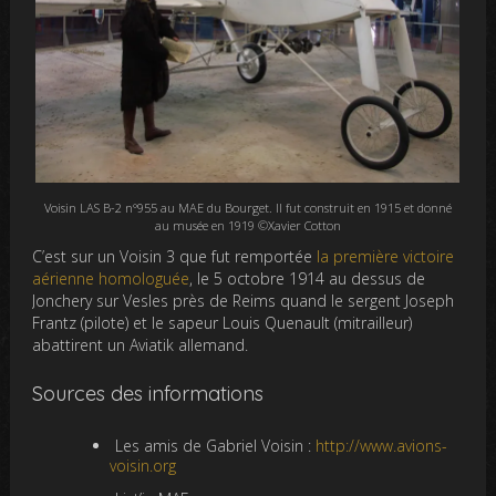
Voisin LAS B-2 n°955 au MAE du Bourget. Il fut construit en 1915 et donné
au musée en 1919 ©Xavier Cotton
C’est sur un Voisin 3 que fut remportée
la première victoire
aérienne homologuée
, le 5 octobre 1914 au dessus de
Jonchery sur Vesles près de Reims quand le sergent Joseph
Frantz (pilote) et le sapeur Louis Quenault (mitrailleur)
abattirent un Aviatik allemand.
Sources des informations
Les amis de Gabriel Voisin :
http://www.avions-
voisin.org