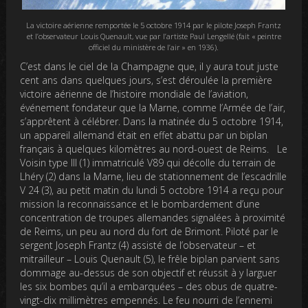
La victoire aérienne remportée le 5 octobre 1914 par le pilote Joseph Frantz
et l’observateur Louis Quenault, vue par l’artiste Paul Lengellé (fait « peintre
officiel du ministère de l’air » en 1936).
C’est dans le ciel de la Champagne que, il y aura tout juste
cent ans dans quelques jours, s’est déroulée la première
victoire aérienne de l’histoire mondiale de l’aviation,
événement fondateur que la Marne, comme l’Armée de l’air,
s’apprêtent à célébrer. Dans la matinée du 5 octobre 1914,
un appareil allemand était en effet abattu par un biplan
français à quelques kilomètres au nord-ouest de Reims. Le
Voisin type III (1) immatriculé V89 qui décolle du terrain de
Lhéry (2) dans la Marne, lieu de stationnement de l’escadrille
V 24 (3), au petit matin du lundi 5 octobre 1914 a reçu pour
mission la reconnaissance et le bombardement d’une
concentration de troupes allemandes signalées à proximité
de Reims, un peu au nord du fort de Brimont. Piloté par le
sergent Joseph Frantz (4) assisté de l’observateur – et
mitrailleur – Louis Quenault (5), le frêle biplan parvient sans
dommage au-dessus de son objectif et réussit à y larguer
les six bombes qu’il a embarquées – des obus de quatre-
vingt-dix millimètres empennés. Le feu nourri de l’ennemi