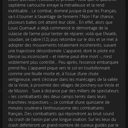
septième cartouche enraye la mitrailleuse et la rend
inutilisable… Le combat, dominé jusque-là par les Français,
va-t-il tourner à l’avantage de l’ennemi ? Non ! Par chance,
plusieurs balles ont atteint leur cible… En effet, alors que
Louis Quenault a déjà commencé le démontage de la
culasse de l’arme pour tenter de réparer, voilà que l’Aviatik,
soudain, se cabre (12), puis retombe sur le dos et se met à
adopter des mouvements totalement incohérents, suivant
une trajectoire désordonnée. L’appareil, dont le pilote est
blessé ou inconscient – et même peut-être mort –, n’est
visiblement plus contrôlé… Peu après, l’essence embarquée
prend feu. L’appareil pique vers le sol en tourbillonnant
comme une feuille morte et, à l’issue d’une chute
vertigineuse, vient s’écraser dans les marécages de la vallée
de la Vesle, à proximité des villages de Jonchery-sur-Vesle et
de Muizon. Suivi à distance par des milliers de spectateurs
– les combattants des deux camps terrés dans leurs
tranchées respectives –, ce combat d’une quinzaine de
minutes soulèvera l’enthousiasme des combattants
français. Des combattants qui répondront au bruit sourd
du crash de l’avion par une longue ovation. Sur les lieux du
crash déferleront un grand nombre de curieux guidés par le