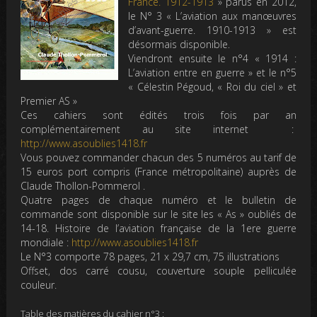
France. 1912-1913
» parus en 2012,
le N° 3 «
L’aviation aux manœuvres
d’avant-guerre. 1910-1913
» est
désormais disponible
.
Viendront ensuite le n°4
« 1914 :
L’aviation entre en guerre »
et le n°5
« Célestin Pégoud, « Roi du ciel » et
Premier AS »
Ces cahiers sont édités trois fois par an
complémentairement au site internet :
http://www.asoublies1418.fr
Vous pouvez commander chacun des 5 numéros au tarif de
15 euros port compris (France métropolitaine) auprès de
Claude Thollon-Pommerol .
Quatre pages de chaque numéro et le bulletin de
commande sont disponible sur le site
les « As » oubliés de
14-18. Histoire de l’aviation française de la 1ere guerre
mondiale
:
http://www.asoublies1418.fr
Le N°3 comporte 78 pages, 21 x 29,7 cm, 75 illustrations
Offset, dos carré cousu, couverture souple pelliculée
couleur.
Table des matières du cahier n°3 :