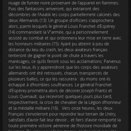
nuage de fumée noire provenant de l’appareil en flammes.
Puis des fantassins arriveront, qui extrairont des
décombres de l’Aviatik les corps partiellement calcinés des
deux Allemands (13). Un groupe d’officiers s’approchera
alors, parmi lesquels le général Louis Franchet d’Espèrey
e
(14) commandant la V
armée, qui a personnellement
assisté au combat et qui ordonnera leur mise en terre avec
les honneurs militaires (15). Ayant pu atterrir à peu de
distance du lieu du crash, les deux aviateurs français
tenteront de gagner le point de chute à travers les
marécages, ce qu’ils feront sous les acclamations. Parvenus
sur les lieux, ils y apprendront que les corps des aviateurs
allemands ont été retrouvés, chacun, transpercés de
plusieurs balles, ce qui les rassurera : du moins ont-ils
échappé à d’horribles souffrances. Le général Franchet
d’Espèrey promettra alors de décorer Joseph Frantz et
Louis Quenault, qui recevront quelques jours plus tard,
respectivement, la croix de chevalier de la Légion d’honneur
et la médaille militaire (16). Vers onze heures, les deux
Français s’envoleront pour rejoindre leur terrain de Lhéry,
satisfaits d’avoir fait leur devoir… et fiers d’avoir remporté la
toute première victoire aérienne de l’histoire mondiale de