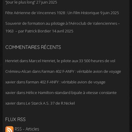
“Jour le plus long”
27 juin 2025
Fête Aérienne de Vincennes 1928 : Un Film Historique
9 juin 2025
Souvenir de formation au pilotage à l’Aéroclub de Valenciennes –
1963 – par Patrick Bordier
14 avril 2025
COMMENTAIRES RÉCENTS
Henriet
dans
Marcel Henriet, le pilote aux 33 500 heures de vol
Crémieu-Alcan
dans
Farman 402 F-ANFY : véritable avion de voyage
xavier
dans
Farman 402 F-ANFY : véritable avion de voyage
xavier
dans
Hélice Hamilton-standard bipale à vitesse constante
xavier
dans
Le Starck A.S. 37 de R.Nickel
FLUX RSS
RSS - Articles