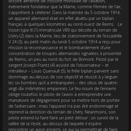
victoire aérienne de l’histoire mondiale de l’aviation,
événement fondateur que la Marne, comme l’Armée de l’air,
s’apprêtent à célébrer. Dans la matinée du 5 octobre 1914,
un appareil allemand était en effet abattu par un biplan
français à quelques kilomètres au nord-ouest de Reims. Le
Voisin type III (1) immatriculé V89 qui décolle du terrain de
Lhéry (2) dans la Marne, lieu de stationnement de l’escadrille
V 24 (3), au petit matin du lundi 5 octobre 1914 a reçu pour
mission la reconnaissance et le bombardement d’une
concentration de troupes allemandes signalées à proximité
de Reims, un peu au nord du fort de Brimont. Piloté par le
sergent Joseph Frantz (4) assisté de l’observateur – et
mitrailleur – Louis Quenault (5), le frêle biplan parvient sans
dommage au-dessus de son objectif et réussit à y larguer
les six bombes qu’il a embarquées – des obus de quatre-
vingt-dix millimètres empennés. Le feu nourri de l’ennemi
oblige toutefois le pilote de l’avion à entreprendre une
manœuvre de dégagement pour se mettre hors de portée
de l’adversaire ; mais l’appareil n’a pas été endommagé et
reprend la direction du terrain de Lhéry. Néanmoins, son
pilote entend lui faire faire un petit détour : un survol de la
vallée de la Vesle, au-dessus de laquelle il espère
rencontrer un avion ennemi, ce qui lui permettrait de faire