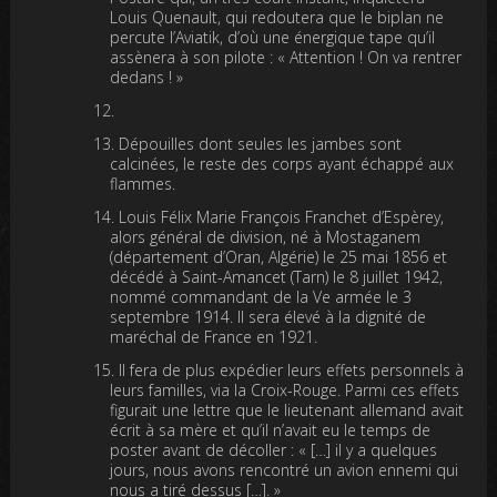
Louis Quenault, qui redoutera que le biplan ne
percute l’Aviatik, d’où une énergique tape qu’il
assènera à son pilote : « Attention ! On va rentrer
dedans ! »
Dépouilles dont seules les jambes sont
calcinées, le reste des corps ayant échappé aux
flammes.
Louis Félix Marie François Franchet d’Espèrey,
alors général de division, né à Mostaganem
(département d’Oran, Algérie) le 25 mai 1856 et
décédé à Saint-Amancet (Tarn) le 8 juillet 1942,
nommé commandant de la Ve armée le 3
septembre 1914. Il sera élevé à la dignité de
maréchal de France en 1921.
Il fera de plus expédier leurs effets personnels à
leurs familles, via la Croix-Rouge. Parmi ces effets
figurait une lettre que le lieutenant allemand avait
écrit à sa mère et qu’il n’avait eu le temps de
poster avant de décoller : « […] il y a quelques
jours, nous avons rencontré un avion ennemi qui
nous a tiré dessus […]. »