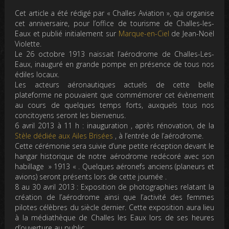
Cet article a été rédigé par « Challes Aviation », qui organise
cet anniversaire, pour l’office de tourisme de Challes-les-
Eaux et publié initialement sur
Marque-en-Ciel
de Jean-Noël
Violette.
Le 26 octobre 1913 naissait l’aérodrome de Challes-Les-
Eaux, inauguré en grande pompe en présence de tous nos
édiles locaux.
Les acteurs aéronautiques actuels de cette belle
plateforme ne pouvaient que commémorer cet évènement
au cours de quelques temps forts, auxquels tous nos
concitoyens seront les bienvenus.
6 avril 2013 à 11 h : inauguration , après rénovation, de la
Stèle dédiée aux Ailes Brisées
, à l’entrée de l’aérodrome.
Cette cérémonie sera suivie d’une petite réception devant le
hangar historique de notre aérodrome redécoré avec son
habillage » 1913 « . Quelques aéronefs anciens (planeurs et
avions) seront présents lors de cette journée .
8 au 30 avril 2013 : Exposition de photographies relatant la
création de l’aérodrome ainsi que l’activité des femmes
pilotes célèbres du siècle dernier. Cette exposition aura lieu
à la médiathèque de Challes les Eaux lors de ses heures
d’ouverture au public .