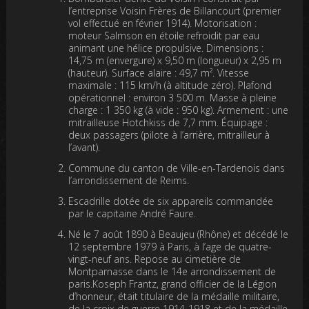
l’entreprise Voisin Frères de Billancourt (premier
vol effectué en février 1914). Motorisation :
moteur Salmson en étoile refroidit par eau
animant une hélice propulsive. Dimensions :
14,75 m (envergure) x 9,50 m (longueur) x 2,95 m
(hauteur). Surface alaire : 49,7 m². Vitesse
maximale : 115 km/h (à altitude zéro). Plafond
opérationnel : environ 3 500 m. Masse à pleine
charge : 1 350 kg (à vide : 950 kg). Armement : une
mitrailleuse Hotchkiss de 7,7 mm. Équipage :
deux passagers (pilote à l’arrière, mitrailleur à
l’avant).
Commune du canton de Ville-en-Tardenois dans
l’arrondissement de Reims.
Escadrille dotée de six appareils commandée
par le capitaine André Faure.
Né le 7 août 1890 à Beaujeu (Rhône) et décédé le
12 septembre 1979 à Paris, à l’age de quatre-
vingt-neuf ans. Repose au cimetière de
Montparnasse dans le 14e arrondissement de
paris.Koseph Frantz, grand officier de la Légion
d’honneur, était titulaire de la médaille militaire,
de la croix de guerre 1914-1918 et de la médaille