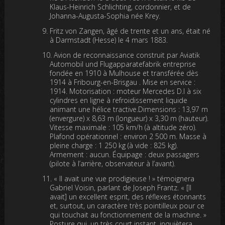
Klaus-Heinrich Schlichting, cordonnier, et de
Johanna-Augusta-Sophia née Krey.
Fritz von Zangen, âgé de trente et un ans, était né
à Darmstadt (Hesse) le 4 mars 1883.
Avion de reconnaissance construit par Aviatik
Automobil und Flugapparatefabrik entreprise
fondée en 1910 à Mulhouse et transférée dès
1914 à Fribourg-en-Brisgau . Mise en service :
1914. Motorisation : moteur Mercedes D.I à six
cylindres en ligne à refroidissement liquide
animant une hélice tractive.Dimensions : 13,97 m
(envergure) x 8,63 m (longueur) x 3,30 m (hauteur).
Vitesse maximale : 105 km/h (à altitude zéro).
Plafond opérationnel : environ 2 500 m. Masse à
pleine charge : 1 250 kg (à vide : 825 kg).
Armement : aucun. Équipage : deux passagers
(pilote à l’arrière, observateur à l’avant).
« Il avait une vue prodigieuse ! » témoignera
Gabriel Voisin, parlant de Joseph Frantz. « [Il
avait] un excellent esprit, des réflexes étonnants
et, surtout, un caractère très pointilleux pour ce
qui touchait au fonctionnement de la machine. »
Posture qui, un très court instant, inquiètera