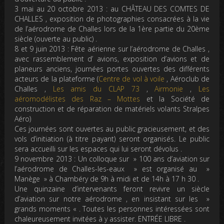
3 mai au 20 octobre 2013 : au CHÂTEAU DES COMTES DE
CHALLES , exposition de photographies consacrées à la vie
de l’aérodrome de Challes lors de la 1ère partie du 20ème
siècle (ouverte au public) .
8 et 9 juin 2013 : Fête aérienne sur l’aérodrome de Challes ,
avec rassemblement d’ avions, exposition d’avions et de
planeurs anciens, journées portes ouvertes des différents
acteurs de la plateforme (
Centre de vol à voile
, Aéroclub de
Challes ,
Les amis du CLAP 73
,
Airmonie
,
Les
aéromodélistes des Raz – Mottes
et la Société de
construction et de réparation de matériels volants Stralpes
Aéro)
Ces journées sont ouvertes au public gracieusement, et des
vols d’initiation (à titre payant) seront organisés. Le public
sera accueilli sur les espaces qui lui seront dévolus .
9 novembre 2013 : Un colloque sur » 100 ans d’aviation sur
l’aérodrome de Challes-les-eaux » est organisé au »
Manège » à Chambéry de 9h à midi et de 14h à 17 h 30 .
Une quinzaine d’intervenants feront revivre un siècle
d’aviation sur notre aérodrome , en insistant sur les »
grands moments « . Toutes les personnes intéressées sont
chaleureusement invitées à y assister. ENTRÉE LIBRE .