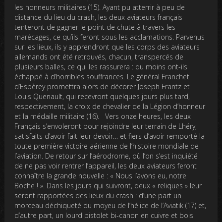
les honneurs militaires (15). Ayant pu atterrir à peu de
distance du lieu du crash, les deux aviateurs français
tenteront de gagner le point de chute à travers les
marécages, ce qu’ils feront sous les acclamations. Parvenus
sur les lieux, ils y apprendront que les corps des aviateurs
allemands ont été retrouvés, chacun, transpercés de
plusieurs balles, ce qui les rassurera : du moins ont-ils
échappé à d’horribles souffrances. Le général Franchet
d’Espèrey promettra alors de décorer Joseph Frantz et
Louis Quenault, qui recevront quelques jours plus tard,
respectivement, la croix de chevalier de la Légion d’honneur
et la médaille militaire (16). Vers onze heures, les deux
Français s’envoleront pour rejoindre leur terrain de Lhéry,
satisfaits d’avoir fait leur devoir… et fiers d’avoir remporté la
toute première victoire aérienne de l’histoire mondiale de
l’aviation. De retour sur l’aérodrome, où l’on s’est inquiété
de ne pas voir rentrer l’appareil, les deux aviateurs feront
connaître la grande nouvelle : « Nous l’avons eu, notre
Boche ! ». Dans les jours qui suivront, deux « reliques » leur
seront rapportées des lieux du crash : d’une part un
morceau déchiqueté du moyeu de l’hélice de l’Aviatik (17) et,
d’autre part, un lourd pistolet bi-canon en cuivre et bois