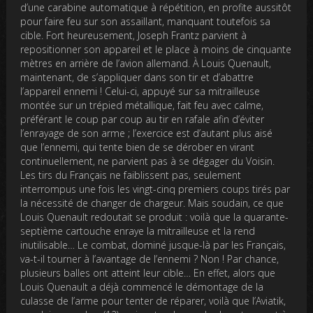
d’une carabine automatique à répétition, en profite aussitôt
pour faire feu sur son assaillant, manquant toutefois sa
cible. Fort heureusement, Joseph Frantz parvient à
repositionner son appareil et le place à moins de cinquante
mètres en arrière de l’avion allemand. À Louis Quenault,
maintenant, de s’appliquer dans son tir et d’abattre
l’appareil ennemi ! Celui-ci, appuyé sur sa mitrailleuse
montée sur un trépied métallique, fait feu avec calme,
préférant le coup par coup au tir en rafale afin d’éviter
l’enrayage de son arme ; l’exercice est d’autant plus aisé
que l’ennemi, qui tente bien de se dérober en virant
continuellement, ne parvient pas à se dégager du Voisin.
Les tirs du Français ne faiblissent pas, seulement
interrompus une fois les vingt-cinq premiers coups tirés par
la nécessité de changer de chargeur. Mais soudain, ce que
Louis Quenault redoutait se produit : voilà que la quarante-
septième cartouche enraye la mitrailleuse et la rend
inutilisable… Le combat, dominé jusque-là par les Français,
va-t-il tourner à l’avantage de l’ennemi ? Non ! Par chance,
plusieurs balles ont atteint leur cible… En effet, alors que
Louis Quenault a déjà commencé le démontage de la
culasse de l’arme pour tenter de réparer, voilà que l’Aviatik,