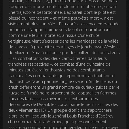
soudain, se cabre (12), puis retombe sur le dos et se met à
adopter des mouvements totalement incohérents, suivant
une trajectoire désordonnée. L’appareil, dont le pilote est
blessé ou inconscient – et même peut-être mort –, n’est
visiblement plus contrôlé… Peu après, l’essence embarquée
prend feu. L’appareil pique vers le sol en tourbillonnant
comme une feuille morte et, à l’issue d’une chute
vertigineuse, vient s’écraser dans les marécages de la vallée
de la Vesle, à proximité des villages de Jonchery-sur-Vesle et
de Muizon. Suivi à distance par des milliers de spectateurs
– les combattants des deux camps terrés dans leurs
tranchées respectives –, ce combat d’une quinzaine de
minutes soulèvera l’enthousiasme des combattants
français. Des combattants qui répondront au bruit sourd
du crash de l’avion par une longue ovation. Sur les lieux du
crash déferleront un grand nombre de curieux guidés par le
nuage de fumée noire provenant de l’appareil en flammes.
Puis des fantassins arriveront, qui extrairont des
décombres de l’Aviatik les corps partiellement calcinés des
deux Allemands (13). Un groupe d’officiers s’approchera
alors, parmi lesquels le général Louis Franchet d’Espèrey
e
(14) commandant la V
armée, qui a personnellement
assisté au combat et qui ordonnera leur mise en terre avec