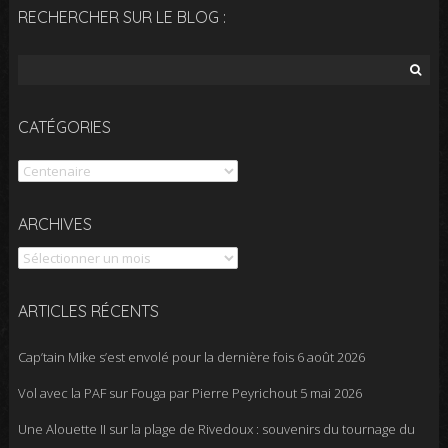
RECHERCHER SUR LE BLOG :
Rechercher :
CATÉGORIES
Catégories
Archives
ARCHIVES
ARTICLES RÉCENTS
Cap’tain Mike s’est envolé pour la dernière fois
6 août 2026
Vol avec la PAF sur Fouga par Pierre Peyrichout
5 mai 2026
Une Alouette II sur la plage de Rivedoux : souvenirs du tournage du