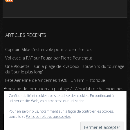
ARTICLES RÉCENTS
Cap’tain Mike s’est envolé pour la dernière fois
Vol avec la PAF sur Fouga par Pierre Peyrichout
Une Alouette II sur la plage de Rivedoux : souvenirs du tournage
du “Jour le plus long”
Fête Aérienne de Vincennes 1928 : Un Film Historique
Souvenir de formation au pilotage à l’Aéroclub de Valenciennes
– 1963 – par Patrick Bordier
Confidentialité et cookies : ce site utilise des cookies. En continuant à
utiliser ce site Web, vous acceptez leur utilisation.
Pour en savoir plus, notamment sur la façon de contrôler les cookies,
consultez :
Politique relative aux cookies
Copyright © 2020-2026 Passion pour l'aviation | Powered by WordPress | Design by
Iceable Themes