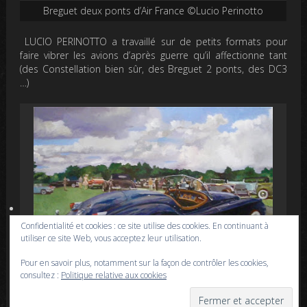
Breguet deux ponts d’Air France ©Lucio Perinotto
LUCIO PERINOTTO
a travaillé sur de petits formats pour
faire vibrer les avions d’après guerre qu’il affectionne tant
(des Constellation bien sûr, des Breguet 2 ponts, des DC3
…)
Confidentialité et cookies : ce site utilise des cookies. En continuant à
utiliser ce site Web, vous acceptez leur utilisation.
Pour en savoir plus, notamment sur la façon de contrôler les cookies,
consultez :
Politique relative aux cookies
©Benoît Montet