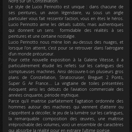
Nord sur un Constellation.
Le style de Lucio Perinotto est unique : dans chacune de
ses peintures, un avion légendaire, vu sous un angle
particulier vous fait ressentir l’action, vous en êtes le héros.
Lucio Perinotto aime les détails subtils, mais authentiques
qui donnent un sens formidable des réalités à ses
peintures et une certaine nostalgie.
Lucio Perinotto nous mène loin au-dessus des nuages, et
lorsque l’on atterrit, c’est pour se retrouver dans l’aérogare
d’un monde précurseur.
Pour cette nouvelle exposition à la Galerie Vitesse, il a
particulièrement étudié les reflets sur les carlingues des
somptueuses machines. Ainsi découvre-t-on plusieurs gros
plans de Constellation, Stratocruiser, Breguet 2 Ponts,
Super G Air France…. La vingtaine de toiles présentées
évoquent ainsi les débuts de l’aviation commerciale des
années cinquante, période mythique.
Parce qu’il maitrise parfaitement l’agitation ordonnée des
hommes autour des machines qui viennent d’atterrir ou
s’apprêtent a décoller, le jeu de la lumière sur les carlingues,
la remarquable composition des œuvres, une maîtrise
irréprochable des volumes, voici un ensemble de caractères
qui absorbe la réalité pour en extraire l’ultime poésie.