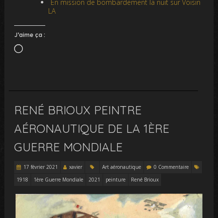
En mission de bombardement la nuit sur Voisin
LA
J’aime ça :
Chargement…
RENÉ BRIOUX PEINTRE
AÉRONAUTIQUE DE LA 1ÈRE
GUERRE MONDIALE
17 février 2021
xavier
Art aéronautique
0 Commentaire
1918
1ère Guerre Mondiale
2021
peinture
René Brioux