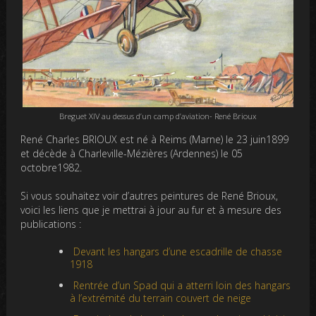
Breguet XIV au dessus d’un camp d’aviation- René Brioux
René Charles BRIOUX est né à Reims (Marne) le 23 juin1899
et décède à Charleville-Mézières (Ardennes) le 05
octobre1982.
Si vous souhaitez voir d’autres peintures de René Brioux,
voici les liens que je mettrai à jour au fur et à mesure des
publications :
Devant les hangars d’une escadrille de chasse
1918
Rentrée d’un Spad qui a atterri loin des hangars
à l’extrémité du terrain couvert de neige