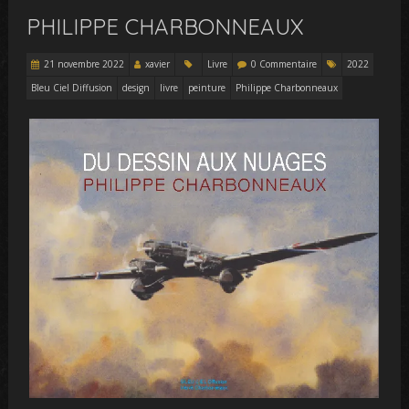
PHILIPPE CHARBONNEAUX
21 novembre 2022
xavier
Livre
0 Commentaire
2022
Bleu Ciel Diffusion
design
livre
peinture
Philippe Charbonneaux