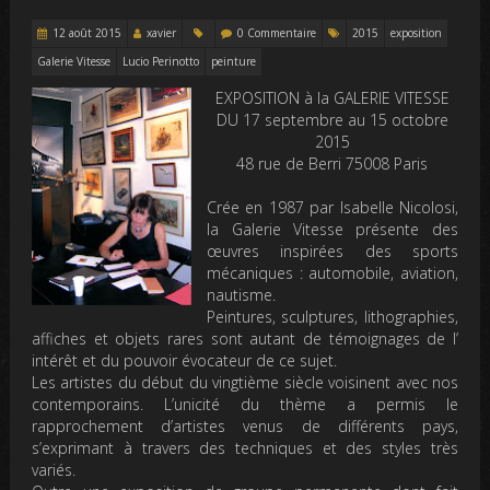
12 août 2015
xavier
0 Commentaire
2015
exposition
Galerie Vitesse
Lucio Perinotto
peinture
EXPOSITION à la GALERIE VITESSE
DU 17 septembre au 15 octobre
2015
48 rue de Berri 75008 Paris
Crée en 1987 par Isabelle Nicolosi,
la Galerie Vitesse présente des
œuvres inspirées des sports
mécaniques : automobile, aviation,
nautisme.
Peintures, sculptures, lithographies,
affiches et objets rares sont autant de témoignages de l’
intérêt et du pouvoir évocateur de ce sujet.
Les artistes du début du vingtième siècle voisinent avec nos
contemporains. L’unicité du thème a permis le
rapprochement d’artistes venus de différents pays,
s’exprimant à travers des techniques et des styles très
variés.