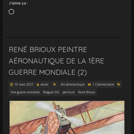
J’aime ça :
Chargement…
RENÉ BRIOUX PEINTRE
AÉRONAUTIQUE DE LA 1ÈRE
GUERRE MONDIALE (2)
19 mars 2021
xavier
Art aéronautique
1 Commentaire
1ere guerre mondiale
Breguet XIV
peinture
René Brioux