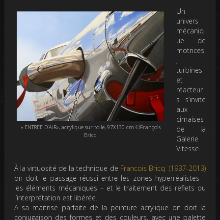
Un
univers
mécaniq
ue de
motrices
,
turbines
et
réacteur
s s’invite
aux
cimaises
« ENTREE D’AIR», acrylique sur toile, 97X130 cm ©François
de la
Bricq
Galerie
Vitesse.
À la virtuosité de la technique de
Francois Bricq (1937-2013)
on doit le passage réussi entre les zones hyperréalistes –
les éléments mécaniques – et le traitement des reflets ou
l’interprétation est libérée.
A sa maitrise parfaite de la peinture acrylique on doit la
conjugaison des formes et des couleurs, avec une palette