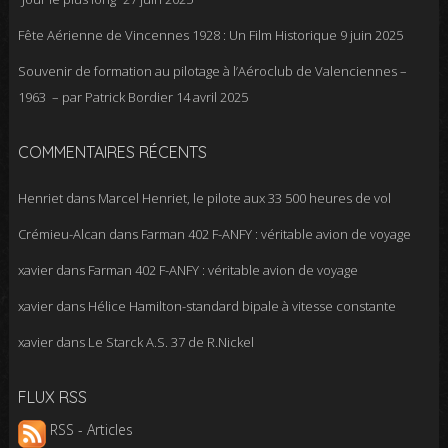
Fête Aérienne de Vincennes 1928 : Un Film Historique
9 juin 2025
Souvenir de formation au pilotage à l’Aéroclub de Valenciennes –
1963 – par Patrick Bordier
14 avril 2025
COMMENTAIRES RÉCENTS
Henriet
dans
Marcel Henriet, le pilote aux 33 500 heures de vol
Crémieu-Alcan
dans
Farman 402 F-ANFY : véritable avion de voyage
xavier
dans
Farman 402 F-ANFY : véritable avion de voyage
xavier
dans
Hélice Hamilton-standard bipale à vitesse constante
xavier
dans
Le Starck A.S. 37 de R.Nickel
FLUX RSS
RSS - Articles