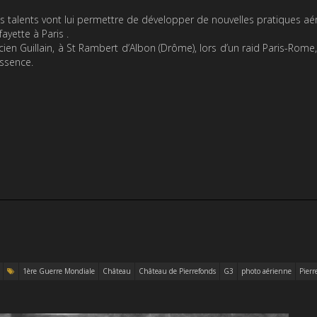
s talents vont lui permettre de développer de nouvelles pratiques aé
fayette à Paris .
icien Guillain, à St Rambert d’Albon (Drôme), lors d’un raid Paris-Rome
essence.
1ère Guerre Mondiale
Château
Château de Pierrefonds
G3
photo aérienne
Pierr