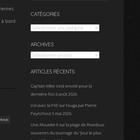
riennes.
CATÉGORIES
, à bord
Catégories
Archives
ARCHIVES
ARTICLES RÉCENTS
Cap’tain Mike s’est envolé pour la
dernière fois
6 août 2026
Vol avec la PAF sur Fouga par Pierre
Peyrichout
5 mai 2026
efonds
Une Alouette II sur la plage de Rivedoux :
souvenirs du tournage du “Jour le plus