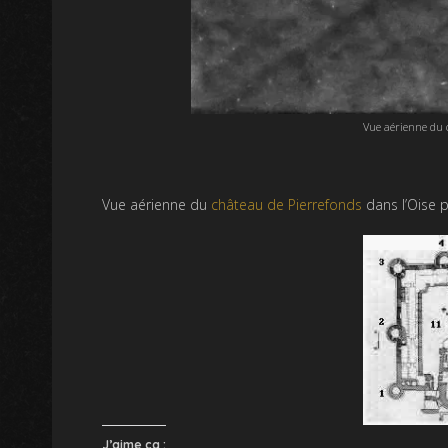
Vue aérienne du c
Vue aérienne du
château de Pierrefonds
dans l’Oise 
J’aime ça :