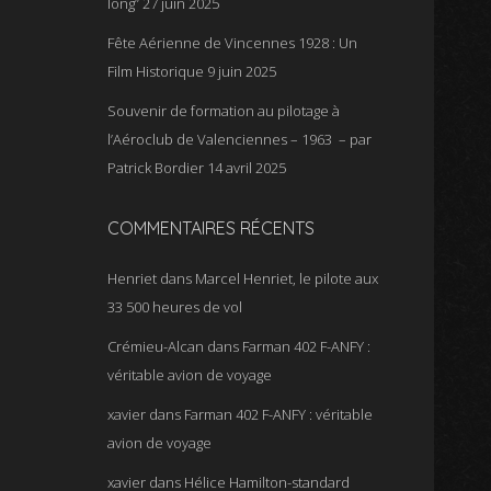
long”
27 juin 2025
Fête Aérienne de Vincennes 1928 : Un
Film Historique
9 juin 2025
Souvenir de formation au pilotage à
l’Aéroclub de Valenciennes – 1963 – par
Patrick Bordier
14 avril 2025
COMMENTAIRES RÉCENTS
Henriet
dans
Marcel Henriet, le pilote aux
33 500 heures de vol
Crémieu-Alcan
dans
Farman 402 F-ANFY :
véritable avion de voyage
xavier
dans
Farman 402 F-ANFY : véritable
avion de voyage
xavier
dans
Hélice Hamilton-standard