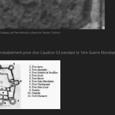
hâteau de Pierrefonds (collection Xavier Cotton)
probablement prise d’un Caudron G3 pendant le 1ère Guerre Mondial