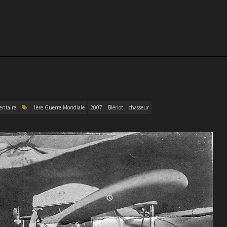
ntaire
1ère Guerre Mondiale
2007
Blériot
chasseur