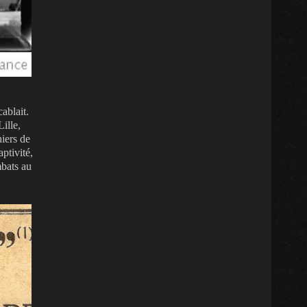
ablait.
ille,
iers de
ptivité,
mbats au