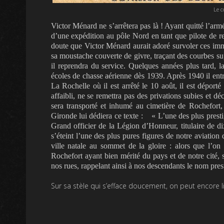
Le c
Victor Ménard ne s’arrêtera pas là ! Ayant quitté l’armé
d’une expédition au pôle Nord en tant que pilote de re
doute que Victor Ménard aurait adoré survoler ces im
sa moustache couverte de givre, traçant des courbes su
il reprendra du service. Quelques années plus tard,
écoles de chasse aérienne dès 1939. Après 1940 il entr
La Rochelle où il est arrêté le 10 août, il est déporté
affaibli, ne se remettra pas des privations subies et 
sera transporté et inhumé au cimetière de Rochefort, 
Gironde
lui dédiera ce texte :
«
L’une des plus presti
Grand officier de la Légion d’Honneur, titulaire de dix
s’éteint l’une des plus pures figures de notre aviation
ville natale au sommet de la gloire : alors que l’o
Rochefort ayant bien mérité du pays et de notre cité,
nos rues, rappelant ainsi à nos descendants le nom prest
Sur sa stèle qui s’efface doucement, on peut encore li