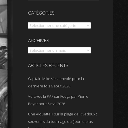
CATÉGORIES
Catégories
Archives
ARCHIVES
ARTICLES RÉCENTS
Cap’tain Mike s’est envolé pour la
dernière fois
6 août 2026
Vol avec la PAF sur Fouga par Pierre
Peyrichout
5 mai 2026
Une Alouette II sur la plage de Rivedoux :
souvenirs du tournage du “Jour le plus