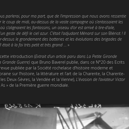
ous parlerai, pour ma part, que de l’impression que nous avons ressentie
r le coup de midi, au-dessus de la vaste campagne où s’entassaient les
où s’alignaient les fantassins, un oiseau d’or est arrivé à tire-d’aile,
un geste de défi le ciel azur. C’était l’adjudant Ménard sur son
Blériot
! Il
r-dessus le grondement des batteries et les évolutions des brigades de
Il était à la foi très petit et très grand
… »
cette introduction (
Extrait d’un article paru dans La Petite Gironde
a Grande Guerre)
que Bruno Baverel publie, dans ce N°20 des Ecrits
(revue publiée par la Société rochelaise d’histoire moderne et
ine sur l’histoire, la littérature et l’art de la Charente, la Charente-
 les Deux-Sèvres, la Vendée et la Vienne),
L’évasion de l’aviateur Victor
« As » de la Première guerre mondiale.