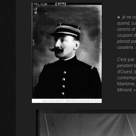
«
Je ne v
quand, su
canons et 
coupant d’
planait pa
cavalerie. 
C’est par 
pendant l
d’Ouest, 
contempora
Maritime,
Ménard
, 