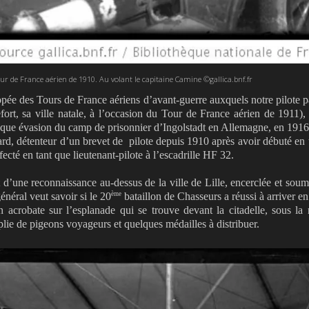
ur de France aérien de 1910. Au volant le capitaine Camine ©gallica.bnf.fr
pée des Tours de France aériens d’avant-guerre auxquels notre pilote pa
fort, sa ville natale, à l’occasion du Tour de France aérien de 1911), 
olesque évasion du camp de prisonnier d’Ingolstadt en Allemagne, en 1916
ard, détenteur d’un brevet de
pilote depuis 1910 après avoir débuté en 
ecté en tant que lieutenant-pilote à l’escadrille HF 32.
t d’une reconnaissance au-dessus de la ville de Lille, encerclée et soum
ème
néral veut savoir si le 20
bataillon de Chasseurs a réussi à arriver en
acrobate sur l’esplanade qui se trouve devant la citadelle, sous la m
ie de pigeons voyageurs et quelques médailles à distribuer.