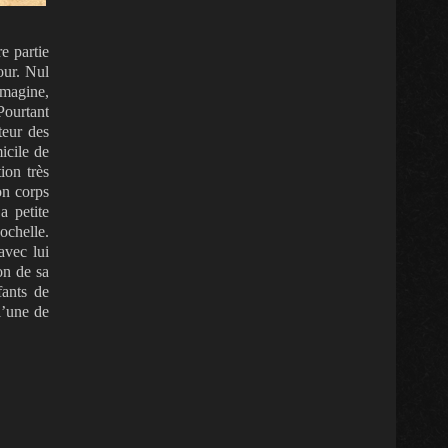
e partie
our. Nul
imagine,
Pourtant
teur des
icile de
ion très
on corps
 petite
ochelle.
avec lui
on de sa
fants de
l’une de