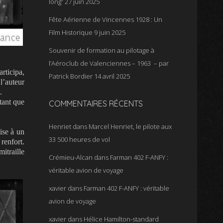
long”
27 juin 2025
Fête Aérienne de Vincennes 1928 : Un
Film Historique
9 juin 2025
Souvenir de formation au pilotage à
l’Aéroclub de Valenciennes – 1963 – par
rticipa,
Patrick Bordier
14 avril 2025
l’auteur
.
tant que
COMMENTAIRES RÉCENTS
Henriet
dans
Marcel Henriet, le pilote aux
ise à un
33 500 heures de vol
 renfort.
itraille
Crémieu-Alcan
dans
Farman 402 F-ANFY :
véritable avion de voyage
xavier
dans
Farman 402 F-ANFY : véritable
avion de voyage
xavier
dans
Hélice Hamilton-standard