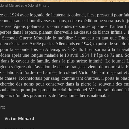
olonel Ménard et le Colonel Pinsard
e en 1924 avec le grade de lieutenant- colonel, il est pressenti pour fair
connaissance. Pour diverses raisons, cette expédition ne verra pas le j
menses régions polaires aux commandes de son aéroplane et l’auteur l’
perbes dans l’espace, planant émerveillé au-dessus de blancs infinis…
 la Seconde Guerre Mondiale le mobilise à nouveau en tant que Direc
e en résistance.
Arrêté par les Allemands en 1943,
expulsé de son dom
 pour la seconde fois en Allemagne, à Reuth. Il en sortira à la Libérat
décédera après une longue maladie le 13 avril 1954 à l’âge de 72 ans. S
dans le caveau de famille, dans la plus stricte intimité. Le journal
La
gieuses figures de l’aviation de chasse française vient
de mourir à la R
 citations à l’ordre de l’armée, le colonel Victor Ménard disparait et 
 de chasse. Rochefortais pur sang, comme tant d’autres, il porta le blas
n cherche des noms pour conserver dans la pierre le souvenir des en
 souhaitons qu’un jour prochain celui du colonel Ménard soit donné à 
igieux d’un des précurseurs de l’aviation et héros national
. »
re:
Victor Ménard