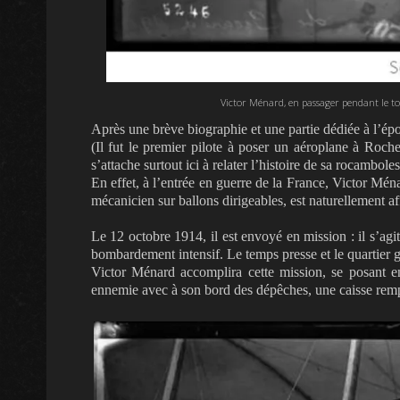
Victor Ménard, en passager pendant le to
Après une brève biographie et une partie dédiée à l’épo
(Il fut le premier pilote à poser un aéroplane à Roche
s’attache surtout ici à relater l’histoire de sa rocamb
En effet, à l’entrée en guerre de la France, Victor Mén
mécanicien sur ballons dirigeables, est naturellement aff
Le 12 octobre 1914, il est envoyé en mission : il s’agi
bombardement intensif. Le temps presse et le quartier gé
Victor Ménard accomplira cette mission, se posant en 
ennemie avec à son bord des dépêches, une caisse rempl