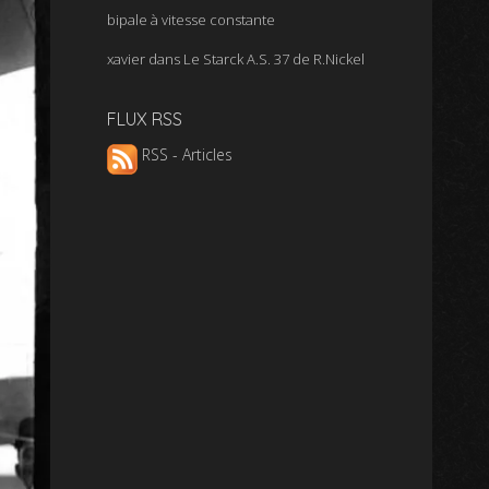
bipale à vitesse constante
xavier
dans
Le Starck A.S. 37 de R.Nickel
FLUX RSS
RSS - Articles