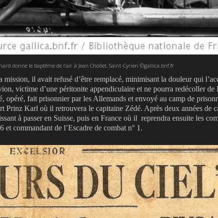
nard donne le baptême de l’air à Jean Chollet, Saint-Cyrien ©gallica.bnf.fr
 mission, il avait refusé d’être remplacé, minimisant la douleur qui l’acc
on, victime d’une péritonite appendiculaire et ne pourra redécoller de L
é, opéré, fait prisonnier par les Allemands et envoyé au camp de prisonn
ort Prinz Karl où il retrouvera le capitaine Zédé. Après deux années de ca
ssant à passer en Suisse, puis en France où il reprendra ensuite les co
26 et commandant de l’Escadre de combat n° 1.