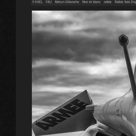
F-HXEL
F4U
Melun-Villaroche
Noir et blanc
rafale
Rafale Solo Dis