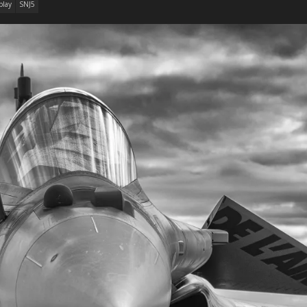
play
SNJ5