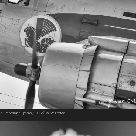
 au meeting d’Épernay 2015 ©Xavier Cotton