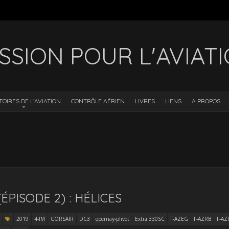
SSION POUR L'AVIAT
TOIRES DE L’AVIATION
CONTRÔLE AÉRIEN
LIVRES
LIENS
A PROPOS
ÉPISODE 2) : HÉLICES
2019
4-IM
CORSAIR
DC3
epernay-plivot
Extra 330SC
F-AZEG
F-AZRB
F-AZ