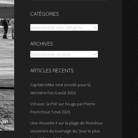
CATÉGORIES
Catégories
Archives
ARCHIVES
ARTICLES RÉCENTS
Cap’tain Mike s’est envolé pour la
dernière fois
6 août 2026
Vol avec la PAF sur Fouga par Pierre
Peyrichout
5 mai 2026
Une Alouette II sur la plage de Rivedoux :
souvenirs du tournage du “Jour le plus