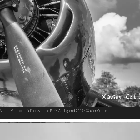
 Melun-Villaroche à l’occasion de Paris Air Legend 2019 ©Xavier Cotton