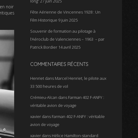
long”
27 juin 2025
en noir
Fête Aérienne de Vincennes 1928 : Un
ritiques
Film Historique
9 juin 2025
Souvenir de formation au pilotage à
l’Aéroclub de Valenciennes – 1963 – par
Patrick Bordier
14 avril 2025
COMMENTAIRES RÉCENTS
Henriet
dans
Marcel Henriet, le pilote aux
33 500 heures de vol
Crémieu-Alcan
dans
Farman 402 F-ANFY :
véritable avion de voyage
xavier
dans
Farman 402 F-ANFY : véritable
avion de voyage
xavier
dans
Hélice Hamilton-standard