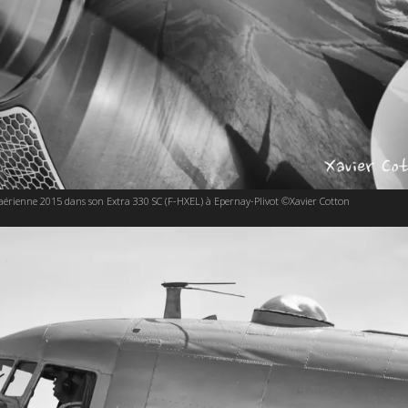
aérienne 2015 dans son Extra 330 SC (F-HXEL) à Epernay-Plivot ©Xavier Cotton