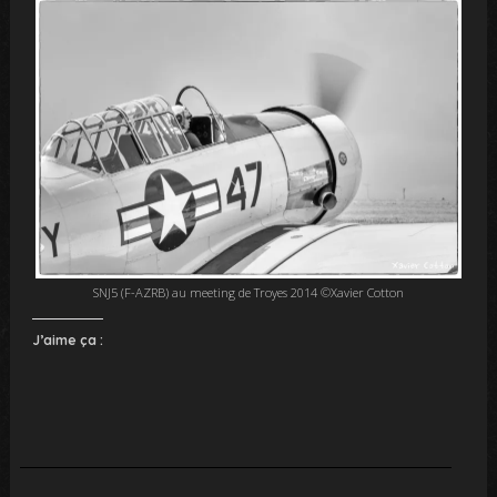
SNJ5 (F-AZRB) au meeting de Troyes 2014 ©Xavier Cotton
J’aime ça :