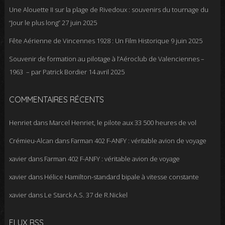
Une Alouette II sur la plage de Rivedoux : souvenirs du tournage du
“Jour le plus long”
27 juin 2025
Fête Aérienne de Vincennes 1928 : Un Film Historique
9 juin 2025
Souvenir de formation au pilotage à l’Aéroclub de Valenciennes –
1963 – par Patrick Bordier
14 avril 2025
COMMENTAIRES RÉCENTS
Henriet
dans
Marcel Henriet, le pilote aux 33 500 heures de vol
Crémieu-Alcan
dans
Farman 402 F-ANFY : véritable avion de voyage
xavier
dans
Farman 402 F-ANFY : véritable avion de voyage
xavier
dans
Hélice Hamilton-standard bipale à vitesse constante
xavier
dans
Le Starck A.S. 37 de R.Nickel
FLUX RSS