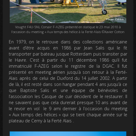
Vought F4U-5NL Corsair F-AZEG présenté en statique le 23 mai 2010 à
l’occasion du meeting « Aux temps des hélice à la Ferté-Alais ©Xavier Cotton
En 1979, on le retrouve dans des collections américaine
avant d’être acquis en 1986 par Jean Salis qui le fit
transporter par bateau jusque Rotterdam puis transiter par
le Havre. C’est à partir du 11 décembre 1986 qu’il fut
immatriculé F-AZEG selon le registre de la DGAC. Il fut
présenté en meeting aérien jusqu’à son retour à la Ferté-
Alais après de celui de Duxford du 14 juillet 2002. A partir
de là, il est resté dans son hangar pendant 4 ans jusqu’à ce
que Baptiste Salis et une équipe de bénévoles de
l’association les Casque de cuir décident de le restaurer. Il
ne savaient pas que cela durerait presque 10 ans avant de
le revoir en vol le 9 ami dernier à l’occasion du meeting
« Aux temps des hélices » qui se tient chaque année sur le
plateau de Cerny à la Ferté Alais .