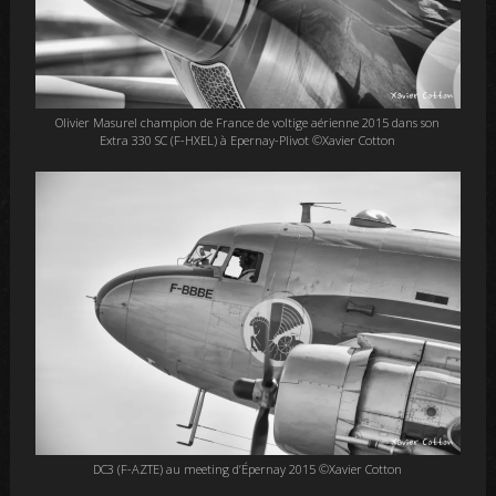
Olivier Masurel champion de France de voltige aérienne 2015 dans son
Extra 330 SC (F-HXEL) à Epernay-Plivot ©Xavier Cotton
DC3 (F-AZTE) au meeting d’Épernay 2015 ©Xavier Cotton