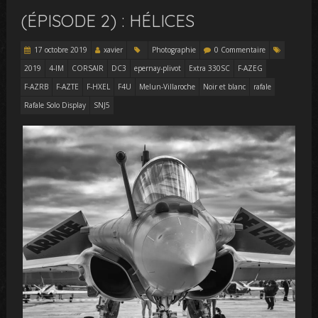
(ÉPISODE 2) : HÉLICES
17 octobre 2019
xavier
Photographie
0 Commentaire
2019
4-IM
CORSAIR
DC3
epernay-plivot
Extra 330SC
F-AZEG
F-AZRB
F-AZTE
F-HXEL
F4U
Melun-Villaroche
Noir et blanc
rafale
Rafale Solo Display
SNJ5