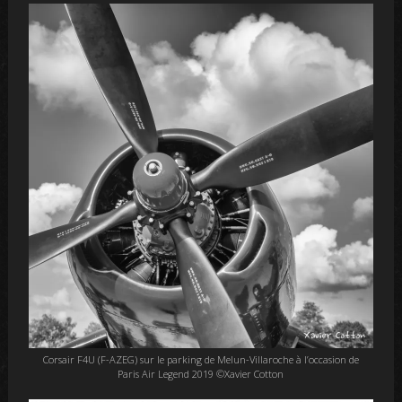
Corsair F4U (F-AZEG) sur le parking de Melun-Villaroche à l’occasion de
Paris Air Legend 2019 ©Xavier Cotton