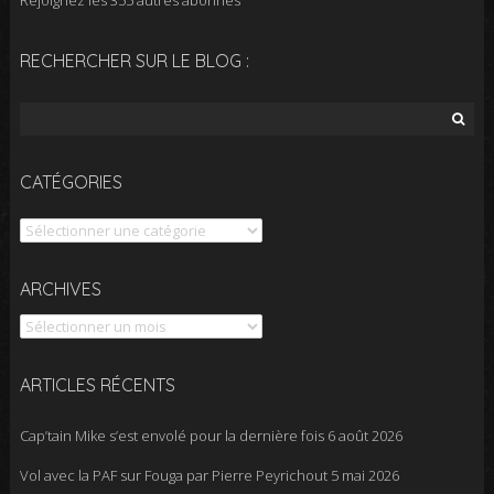
RECHERCHER SUR LE BLOG :
Rechercher :
CATÉGORIES
Catégories
Archives
ARCHIVES
ARTICLES RÉCENTS
Cap’tain Mike s’est envolé pour la dernière fois
6 août 2026
Vol avec la PAF sur Fouga par Pierre Peyrichout
5 mai 2026