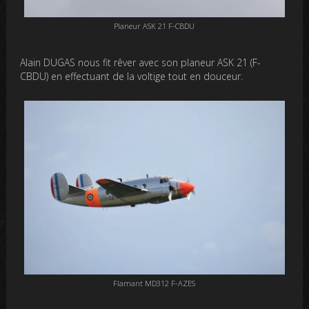
Planeur ASK 21 F-CBDU
Alain DUGAS nous fit rêver avec son planeur ASK 21 (F-
CBDU) en effectuant de la voltige tout en douceur.
Flamant MD312 F-AZES