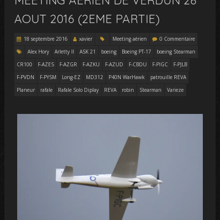
MEETING AÉRIEN DE VERDUN 28
AOUT 2016 (2EME PARTIE)
18 septembre 2016
xavier
Meeting aérien
0 Commentaire
Alex Hory
Arletty II
ASK 21
boeing
Boeing PT-17
boeing Stearman
CR100
F-AZES
F-AZGR
F-AZKU
F-AZUD
F-CBDU
F-PIGC
F-PJLB
F-PVDN
F-PYSM
Long-EZ
MD312
P40N WarHawk
patrouille REVA
Planeur
rafale
Rafale Solo Diplay
REVA
robin
Stearman
Varieze