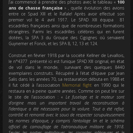
J’ai commencé à prendre des photos avec le tableau «
100
ans de chasse française
» , quelle évolution des avions
entre ce Spad XIII et le Rafale! Après avoir effectué son
premier vol le 4 avril 1917. Le SPAD XIII équipa 81
escadrilles françaises ainsi que de nombreuses formations
étrangères. Parmi les escadrilles célèbres qui en furent
dotées, la SPA 3 du Groupe des Cigognes où servaient
Guynemer et Fonck, et les SPA 8, 12, 13 et 124.
Construit en février 1918 par la société Kellner de Levallois,
le n°4377 présenté ici est l’unique SPAD XIII original, en état
de vol dans le monde, survivant des quelques 8440
exemplaires construits. Récupéré à l’état d’épave par Jean
Salis dans les années 70, sa restauration débuta en 1988 et
il fut cédé à l’association
Memorial flight
en 1990 qui le
restaura en à peine quatre années. Comme on peut lire sur
le site de l’association : «
Le fuselage et le moteur sont
d’origine mais un important travail de reconstruction à
l’identique a été nécessaire pour la voilure. Tout a été refait,
contrôlé et remonté avec le souci de respecter scrupuleusement
les normes d’époque, y compris l’entoilage lin et le schéma
officiel de camouflage de l’aéronautique militaire de 1918.
Seules les parties métalliques, les cocardes inférieures et le