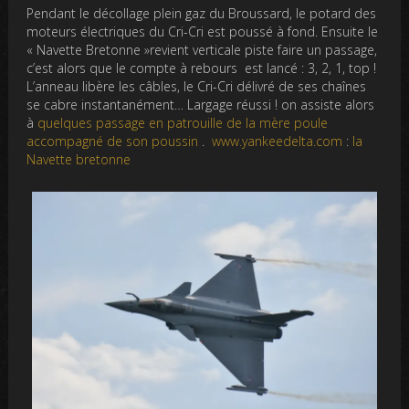
Pendant le décollage plein gaz du Broussard, le potard des
moteurs électriques du Cri-Cri est poussé à fond. Ensuite le
« Navette Bretonne »revient verticale piste faire un passage,
c’est alors que
le compte à rebours est lancé : 3, 2, 1, top !
L’anneau libère les câbles, le Cri-Cri délivré de ses chaînes
se cabre instantanément… Largage réussi ! on assiste alors
à
quelques passage en patrouille de la mère poule
accompagné de son poussin
.
www.yankeedelta.com
:
la
Navette bretonne