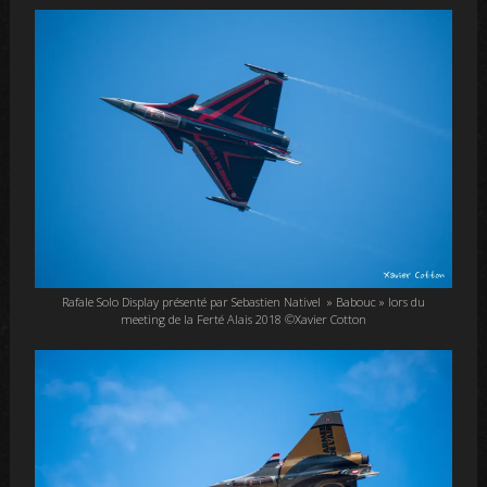
Rafale Solo Display présenté par Sebastien Nativel » Babouc » lors du
meeting de la Ferté Alais 2018 ©Xavier Cotton