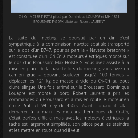
Cri-Cri MC15E F-PZTU piloté par Dominique LOUAPRE et MH-1521
BROUSSARD F-GDPX piloté par Robert LAURENT
La suite du meeting se poursuit par un clin d’œil
sympathique à la combinaison, navette spatiale transporté
sur le dos d’un B747,
pour sa part la « Navette bretonne »
est constituée d’un Cri-Cri à moteurs électriques monté sur
le dos d’un Broussard Max-Holste. S
i vous avez assisté à la
mise en place de la navette lors du meeting,
vous avez un
camion grue – pouvant soulever jusqu’à 100 tonnes –
déplacer les 121 kg de masse à vide du Cri-Cri au bout
d’une élingue. Une fois arrimé sur le Broussard, Dominique
Louapre est monté à bord. Robert Laurent a pris les
commandes du Broussard et a mis en route le moteur
en
étoile
Pratt et Whitney de 450cv. Avant, quand il fallait
démarrer à la main les moteurs thermiques du Cri-Cri,
c’était parfois difficile, mais avec les moteurs électriques la
tache est largement simplifiée, son pilote peut les éteindre
et les mettre en route quand il veut.