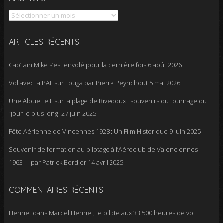
ARTICLES RÉCENTS
Cap’tain Mike s’est envolé pour la dernière fois
6 août 2026
Vol avec la PAF sur Fouga par Pierre Peyrichout
5 mai 2026
Une Alouette II sur la plage de Rivedoux : souvenirs du tournage du
“Jour le plus long”
27 juin 2025
Fête Aérienne de Vincennes 1928 : Un Film Historique
9 juin 2025
Souvenir de formation au pilotage à l’Aéroclub de Valenciennes –
1963 – par Patrick Bordier
14 avril 2025
COMMENTAIRES RÉCENTS
Henriet
dans
Marcel Henriet, le pilote aux 33 500 heures de vol