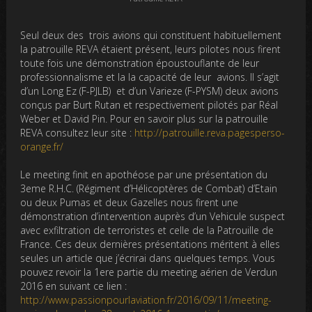
Seul deux des trois avions qui constituent habituellement
la patrouille REVA étaient présent, leurs pilotes nous firent
toute fois une démonstration époustouflante de leur
professionnalisme et la la capacité de leur avions. Il s’agit
d’un Long Ez (F-PJLB) et d’un Varieze (F-PYSM) deux avions
conçus par Burt Rutan et respectivement pilotés par Réal
Weber et David Pin. Pour en savoir plus sur la patrouille
REVA consultez leur site :
http://patrouille.reva.pagesperso-
orange.fr/
Le meeting finit en apothéose par une présentation du
3eme R.H.C. (Régiment d’Hélicoptères de Combat) d’Etain
ou deux Pumas et deux Gazelles nous firent une
démonstration d’intervention auprès d’un Vehicule suspect
avec exfiltration de terroristes et celle de la Patrouille de
France. Ces deux dernières présentations méritent à elles
seules un article que j’écrirai dans quelques temps. Vous
pouvez revoir la 1ere partie du meeting aérien de Verdun
2016 en suivant ce lien :
http://www.passionpourlaviation.fr/2016/09/11/meeting-