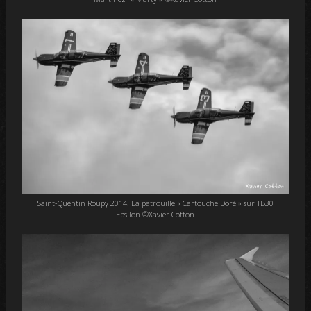
Saint-Quentin Roupy 2014. La patrouille « Cartouche Doré » sur TB30
Epsilon ©Xavier Cotton