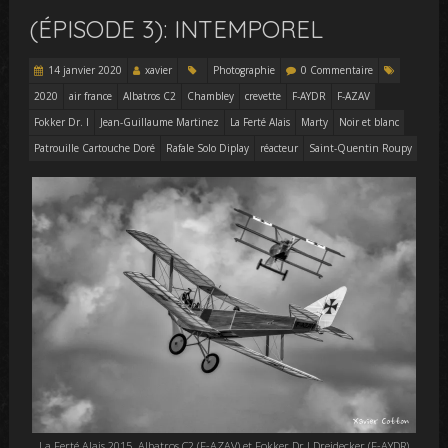
(ÉPISODE 3): INTEMPOREL
14 janvier 2020
xavier
Photographie
0 Commentaire
2020
air france
Albatros C2
Chambley
crevette
F-AYDR
F-AZAV
Fokker Dr. I
Jean-Guillaume Martinez
La Ferté Alais
Marty
Noir et blanc
Patrouille Cartouche Doré
Rafale Solo Diplay
réacteur
Saint-Quentin Roupy
La Ferté Alais 2015. Albatros C2 (F-AZAV) et Fokker Dr.I Dreidecker (F-AYDR)