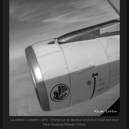
La célèbre « crevette » d’Air -France sur le réacteur droit d’un A320 lors d’un
Paris-Toulouse ©Xavier Cotton