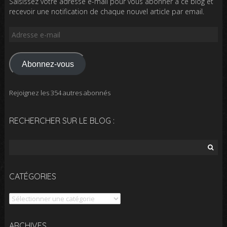
Saisissez votre adresse e-mail pour vous abonner à ce blog et
recevoir une notification de chaque nouvel article par email.
Adresse
e-
mail
Abonnez-vous
Rejoignez les 354 autres abonnés
RECHERCHER SUR LE BLOG :
Rechercher :
CATÉGORIES
Catégories
Archives
ARCHIVES