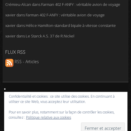
Crémieu-Alcan
dans
Farman 402 F-ANFY : véritable avion de voyage
xavier
dans
Farman 402 F-ANFY : véritable avion de voyage
xavier
dans
Hélice Hamilton-standard bipale à vitesse constante
xavier
dans
Le Starck A.S. 37 de R.Nickel
FLUX RSS
RSS - Articles
Confidentialité et cookies : ce site utilise des cookies. En continuant à
ARTICLES RÉCENTS
utiliser ce site Web, vous acceptez leur utilisation.
Pour en savoir plus, notamment sur la façon de contrôler les cookies,
Cap’tain Mike s’est envolé pour la dernière fois
consultez :
Politique relative aux cookies
Vol avec la PAF sur Fouga par Pierre Peyrichout