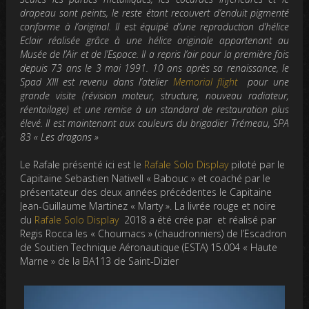
drapeau sont peints, le reste étant recouvert d’enduit pigmenté
conforme à l’original. Il est équipé d’une reproduction d’hélice
Eclair réalisée grâce à une hélice originale appartenant au
Musée de l’Air et de l’Espace. Il a repris l’air pour la première fois
depuis 73 ans le 3 mai 1991. 10 ans après sa renaissance, le
Spad XIII est revenu dans l’atelier
Memorial flight
pour une
grande visite (révision moteur, structure, nouveau radiateur,
réentoilage) et une remise à un standard de restauration plus
élevé. Il est maintenant aux couleurs du brigadier Trémeau, SPA
83 « Les dragons »
Le Rafale présenté ici est le
Rafale Solo Display
piloté par le
Capitaine Sebastien Nativell « Babouc » et coaché par le
présentateur des deux années précédentes le Capitaine
Jean-Guillaume Martinez « Marty ». La livrée rouge et noire
du
Rafale Solo Display
2018 a été crée par et réalisé par
Regis Rocca les « Choumacs » (chaudronniers) de l’Escadron
de Soutien Technique Aéronautique (ESTA) 15.004 « Haute
Marne » de la BA113 de Saint-Dizier