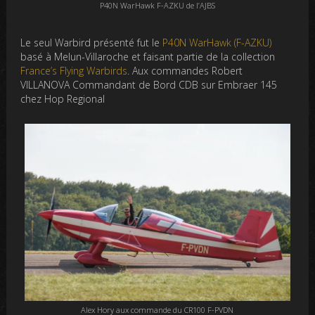
P40N WarHawk F-AZKU de l’AJBS
Le seul Warbird présenté fut le
P40N WarHawk (F-AZKU)
basé à Melun-Villaroche et faisant partie de la collection
France’s Flying Warbirds
. Aux commandes Robert
VILLANOVA Commandant de Bord CDB sur Embraer 145
chez Hop Regional
Alex Hory aux commande du CR100 F-PVDN