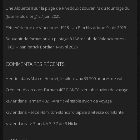
Une Alouette II sur la plage de Rivedoux : souvenirs du tournage du
“Jour le plus long”
27 juin 2025
Fête Aérienne de Vincennes 1928 : Un Film Historique
9 juin 2025
Souvenir de formation au pilotage à l’Aéroclub de Valenciennes –
1963 – par Patrick Bordier
14 avril 2025
COMMENTAIRES RÉCENTS
Henriet
dans
Marcel Henriet, le pilote aux 33 500 heures de vol
Crémieu-Alcan
dans
Farman 402 F-ANFY : véritable avion de voyage
xavier
dans
Farman 402 F-ANFY : véritable avion de voyage
xavier
dans
Hélice Hamilton-standard bipale à vitesse constante
xavier
dans
Le Starck A.S. 37 de R.Nickel