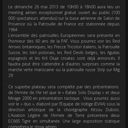
Le
dimanche 26 mai 2013
de 10h00 à 18h00 aura lieu un
meeting aérien exceptionnel gratuit ouvert au public (100
000 spectateurs attendus) sur la base aérienne de Salon de
Provence où la Patrouille de France est stationnée depuis
1964
L’ensemble des patrouilles Européennes sera présente en
l’honneur des 60 ans de la PAF. Vous pourrez voir les Red
Arrows britanniques, les Frecce Tricolori italiens, la Patrouille
Suisse, les Iskri polonais, les Red Devils belges, les Aguilas
espagnols et les Kril Oluje croates sont déjà annoncés. Il
faudra peut être s’attendre à d’autres surprises comme la
marche verte marocaine ou la patrouille russe Striji sur Mig
29
Ce superbe plateau sera complété par des présentations
de l’Armée de l’Air tel que le « Rafale Solo Display » et deux
Mirage 2000 en présentation tactique. Vous pourrez aussi
voir le « duo », élaboré par l’Equipe de Voltige (EVAA) sous la
direction artistique de la chorégraphe Kitsou Dubois.
L’Aviation Légère de l’Armée de Terre présentera deux
EC665 Tigre en simultanée. Une large exposition statique
compétera le show aérien.