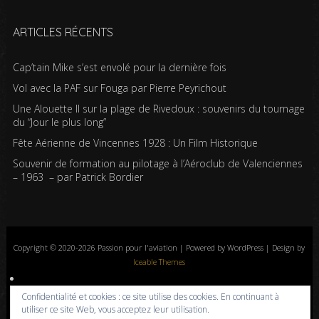
ARTICLES RÉCENTS
Cap’tain Mike s’est envolé pour la dernière fois
Vol avec la PAF sur Fouga par Pierre Peyrichout
Une Alouette II sur la plage de Rivedoux : souvenirs du tournage
du “Jour le plus long”
Fête Aérienne de Vincennes 1928 : Un Film Historique
Souvenir de formation au pilotage à l’Aéroclub de Valenciennes
– 1963 – par Patrick Bordier
Copyright © 2020-2026 Passion pour l'aviation | Powered by WordPress | Design by
Iceable Themes
Accueil
Blog
Albums photos
Histoires de l’aviation
Contrôle aérien
Confidentialité et cookies : ce site utilise des cookies. En continuant à
Livres
Liens
A propos
Contact
Politique de confidentialité
utiliser ce site Web, vous acceptez leur utilisation.