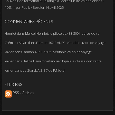
Souvenir de formation au pilotage à l’Aéroclub de Valenciennes –
1963 – par Patrick Bordier
14 avril 2025
COMMENTAIRES RÉCENTS
Henriet
dans
Marcel Henriet, le pilote aux 33 500 heures de vol
Crémieu-Alcan
dans
Farman 402 F-ANFY : véritable avion de voyage
xavier
dans
Farman 402 F-ANFY : véritable avion de voyage
xavier
dans
Hélice Hamilton-standard bipale à vitesse constante
xavier
dans
Le Starck A.S. 37 de R.Nickel
FLUX RSS
RSS - Articles