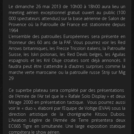
Le
dimanche 26 mai 2013
de 10h00 à 18h00 aura lieu un
meeting aérien exceptionnel gratuit ouvert au public (100
000 spectateurs attendus) sur la base aérienne de Salon de
Provence où la Patrouille de France est stationnée depuis
1964
L’ensemble des patrouilles Européennes sera présente en
l’honneur des 60 ans de la PAF. Vous pourrez voir les Red
Arrows britanniques, les Frecce Tricolori italiens, la Patrouille
Suisse, les Iskri polonais, les Red Devils belges, les Aguilas
espagnols et les Kril Oluje croates sont déjà annoncés. Il
faudra peut être s’attendre à d’autres surprises comme la
marche verte marocaine ou la patrouille russe Striji sur Mig
29
Ce superbe plateau sera complété par des présentations
de l’Armée de l’Air tel que le « Rafale Solo Display » et deux
Mirage 2000 en présentation tactique. Vous pourrez aussi
voir le « duo », élaboré par l’Equipe de Voltige (EVAA) sous la
direction artistique de la chorégraphe Kitsou Dubois.
L’Aviation Légère de l’Armée de Terre présentera deux
EC665 Tigre en simultanée. Une large exposition statique
compétera le show aérien.