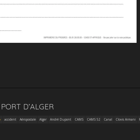
 PORT D’ALGER
accident
Aéropostale
Alger
André Dupont
CAMS
CAMS 52
Canal
Clovis Armani