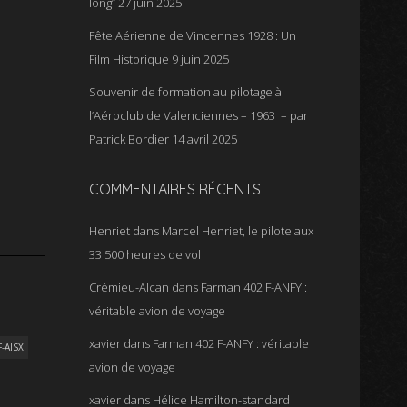
long”
27 juin 2025
Fête Aérienne de Vincennes 1928 : Un
Film Historique
9 juin 2025
Souvenir de formation au pilotage à
l’Aéroclub de Valenciennes – 1963 – par
Patrick Bordier
14 avril 2025
COMMENTAIRES RÉCENTS
Henriet
dans
Marcel Henriet, le pilote aux
33 500 heures de vol
Crémieu-Alcan
dans
Farman 402 F-ANFY :
véritable avion de voyage
xavier
dans
Farman 402 F-ANFY : véritable
F-AISX
avion de voyage
xavier
dans
Hélice Hamilton-standard