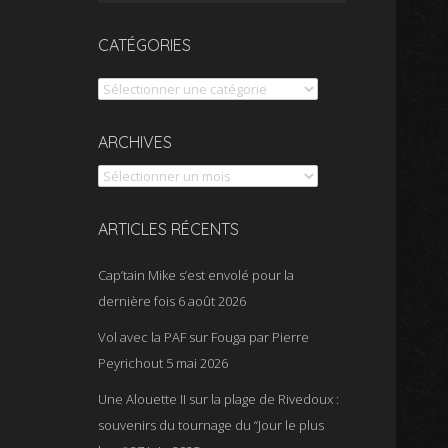
CATÉGORIES
Catégories
Archives
ARCHIVES
ARTICLES RÉCENTS
Cap’tain Mike s’est envolé pour la
dernière fois
6 août 2026
Vol avec la PAF sur Fouga par Pierre
Peyrichout
5 mai 2026
Une Alouette II sur la plage de Rivedoux :
souvenirs du tournage du “Jour le plus