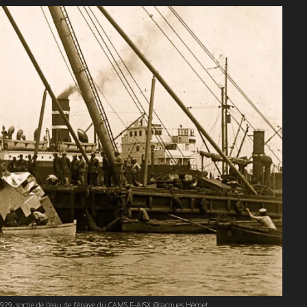
1929, sortie de l’eau de l’épave du CAMS F-AISX @Jacques Hémet