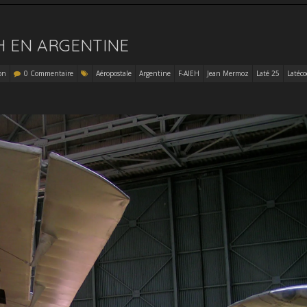
EH EN ARGENTINE
on
0 Commentaire
Aéropostale
Argentine
F-AIEH
Jean Mermoz
Laté 25
Latéco