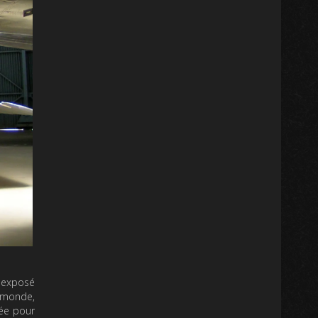
 exposé
u monde,
mée pour