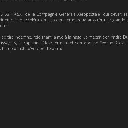
S 53 F-AISX de la Compagnie Générale Aéropostale qui devait ass
 était en pleine accélération. La coque embarque aussitôt une grande 
oter.
 sortira indemne, rejoignant la rive à la nage. Le mécanicien André D
assagers, le capitaine Clovis Armani et son épouse Yvonne. Clovis
 Championnats d’Europe d’escrime.