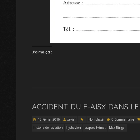
J’aime ça :
ACCIDENT DU F-AISX DANS LE
13 février 2016
xavier
Non classé
0 Commentaire
histoire de l'aviation
hydravion
Jacques Hémet
Max Ringel