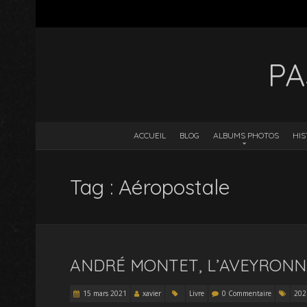
PA
ACCUEIL
BLOG
ALBUMS PHOTOS
HIS
Tag : Aéropostale
ANDRÉ MONTET, L’AVEYRONN
15 mars 2021
xavier
Livre
0 Commentaire
202