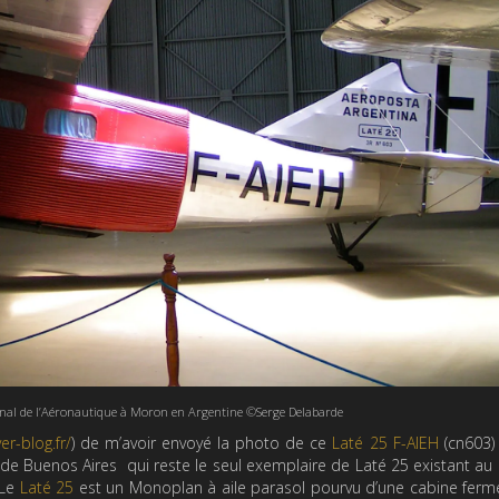
nal de l’Aéronautique à Moron en Argentine ©Serge Delabarde
er-blog.fr/
) de m’avoir envoyé la photo de ce
Laté 25 F-AIEH
(cn603)
de Buenos Aires qui reste le seul exemplaire de Laté 25 existant a
 Le
Laté 25
est un Monoplan à aile parasol pourvu d’une cabine fer