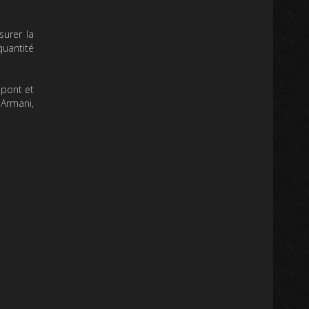
urer la
quantité
upont et
 Armani,