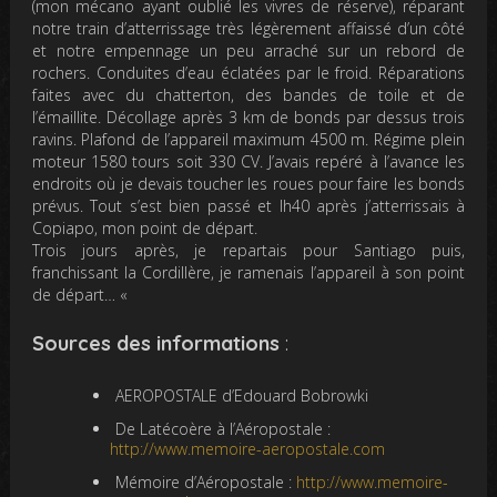
(mon mécano ayant oublié les vivres de réserve), réparant
notre train d’atterrissage très légèrement affaissé d’un côté
et notre empennage un peu arraché sur un rebord de
rochers. Conduites d’eau éclatées par le froid. Réparations
faites avec du chatterton, des bandes de toile et de
l’émaillite. Décollage après 3 km de bonds par dessus trois
ravins. Plafond de l’appareil maximum 4500 m. Régime plein
moteur 1580 tours soit 330 CV. J’avais repéré à l’avance les
endroits où je devais toucher les roues pour faire les bonds
prévus. Tout s’est bien passé et lh40 après j’atterrissais à
Copiapo, mon point de départ.
Trois jours après, je repartais pour Santiago puis,
franchissant la Cordillère, je ramenais l’appareil à son point
de départ…
«
Sources des informations
:
AEROPOSTALE d’Edouard Bobrowki
De Latécoère à l’Aéropostale :
http://www.memoire-aeropostale.com
Mémoire d’Aéropostale :
http://www.memoire-