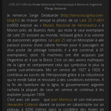
LATE 25 F-AIEH du Musée National de l’Aéronautique à Moron en Argentine
©Serge Delabarde
Je remercie Serge Delabarde (
http://terra-incognita.over-
blog.fr/
) de m’avoir envoyé la photo de ce
Laté 25 F-AIEH
(cn603) exposé au «
Muséo Nacional de Aéronautica
» à
Moron près de Buenos Aires qui reste le seul exemplaire
de Laté 25 existant au monde, restauré grâce à la volonté
de passionnés argentins. Le
Laté 25
est un Monoplan à aile
parasol pourvu d’une cabine fermée pour 4 passagers et
d’un poste de pilotage torpédo, il a été construit à 61
exemplaires, dont 16 machines ont été acquises par
l’Argentine et 4 par le Brésil. C’est un des avions mythiques
de la Ligne et certainement celui qui symbolise le plus la
partie sud-américaine. Mis en service de 1927 à 1929, il
contribua au succès de l’Aéropostale grâce à sa robustesse
qui le rendit fiable et résistant à des conditions extrêmes. À
la fin de l’aventure de la ligne, le gouvernement argentin
racheta la plupart de ceux en service et continua à les
exploiter jusqu’en 1939.
C’est avec cet avion que
Jean Mermoz
et son mécanicien
Alexandre Collenot
durent se poser en catastrophe sur un
plateau à 4200 mètres dans la cordillère des Andes en