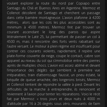
voulant explorer la route du nord par Copiapo entre
Santiago du Chili et Buenos Aires en Argentine. Mermoz et
Collenot décollent de Santiago et cherchent un passage
dans cette barrière montagneuse. L’avion plafonne à 4200
mètres, alors que les cols les plus accessibles sont au
minimum à 4500 mètres. Mermoz finit par trouver un
courant ascendant le long des parois qui aspire
littéralement le Laté 25, lui permettant de passer un col à
4500 m, mais il rencontre des forts vents rabattant sur
l’autre versant. Le moteur à plein régime est insuffisant pour
contrer ces courants violents, rapidement, il repère une
plate-forme couverte de neige, coupe le contact, cabre son
appareil au niveau du sol qui s’immobilise entre des pierres
après de multiples chocs. L’avion est assez abîmé et devant
l’importance des dégâts qui semblent à première vue
irréparables, train d’atterrissage faussé, un pneu éclaté, la
béquille de queue arrachée, des longerons brisés, Mermoz
et Collenot tentent de rejoindre la vallée à pied. Devant les
difficultés de la marche à entreprendre, ils renoncent et
reviennent à l’avion pour tenter les réparations. Voici le récit
fait par Mermoz: «
trois jours et deux nuits à 4000 m
d’altitude par 16 à 26 degrés sous zéro, mourants de faim