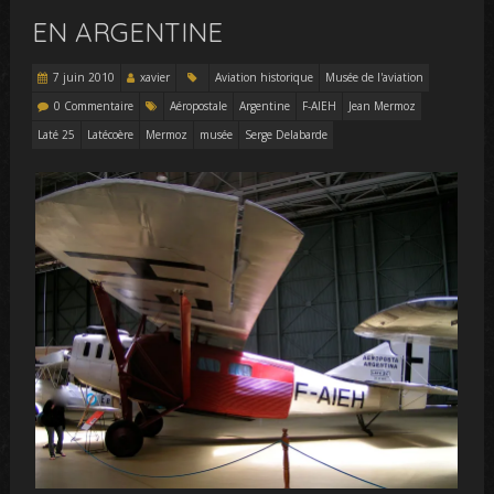
EN ARGENTINE
7 juin 2010
xavier
Aviation historique
Musée de l'aviation
0 Commentaire
Aéropostale
Argentine
F-AIEH
Jean Mermoz
Laté 25
Latécoère
Mermoz
musée
Serge Delabarde