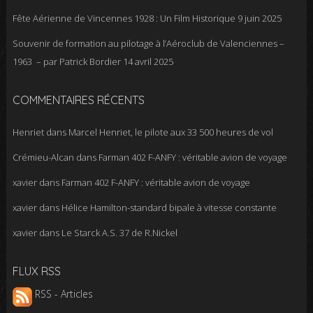
Fête Aérienne de Vincennes 1928 : Un Film Historique
9 juin 2025
Souvenir de formation au pilotage à l’Aéroclub de Valenciennes –
1963 – par Patrick Bordier
14 avril 2025
COMMENTAIRES RÉCENTS
Henriet
dans
Marcel Henriet, le pilote aux 33 500 heures de vol
Crémieu-Alcan
dans
Farman 402 F-ANFY : véritable avion de voyage
xavier
dans
Farman 402 F-ANFY : véritable avion de voyage
xavier
dans
Hélice Hamilton-standard bipale à vitesse constante
xavier
dans
Le Starck A.S. 37 de R.Nickel
FLUX RSS
RSS - Articles