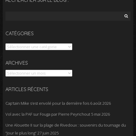
RECHERCHER SUR LE BLOG :
Rechercher :
CATÉGORIES
Catégories
Archives
ARCHIVES
ARTICLES RÉCENTS
Cap’tain Mike s’est envolé pour la dernière fois
6 août 2026
Vol avec la PAF sur Fouga par Pierre Peyrichout
5 mai 2026
Une Alouette II sur la plage de Rivedoux : souvenirs du tournage du
“Jour le plus long”
27 juin 2025