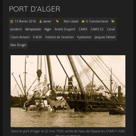
PORT D’ALGER
13 février 2016
xavier
Non classé
0 Commentaire
accident
Aéropostale
Alger
André Dupont
CAMS
CAMS 52
Canal
Clovis Armani
F-AISX
histoire de l'aviation
hydravion
Jacques Hémet
Max Ringel
Dans le port d’Alger le 22 mai 1929, sortie de l’eau de l’épave du CAMS F-AISX
@Jacques Hémet