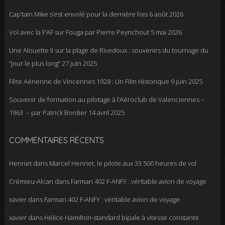
Cap’tain Mike s’est envolé pour la dernière fois
6 août 2026
Vol avec la PAF sur Fouga par Pierre Peyrichout
5 mai 2026
Une Alouette II sur la plage de Rivedoux : souvenirs du tournage du
“Jour le plus long”
27 juin 2025
Fête Aérienne de Vincennes 1928 : Un Film Historique
9 juin 2025
Souvenir de formation au pilotage à l’Aéroclub de Valenciennes –
1963 – par Patrick Bordier
14 avril 2025
COMMENTAIRES RÉCENTS
Henriet
dans
Marcel Henriet, le pilote aux 33 500 heures de vol
Crémieu-Alcan
dans
Farman 402 F-ANFY : véritable avion de voyage
xavier
dans
Farman 402 F-ANFY : véritable avion de voyage
xavier
dans
Hélice Hamilton-standard bipale à vitesse constante