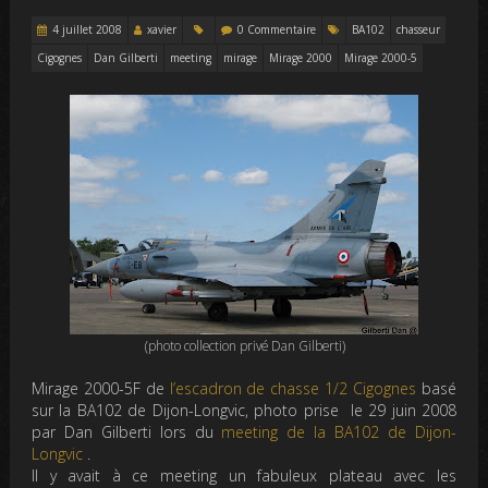
4 juillet 2008
xavier
0 Commentaire
BA102
chasseur
Cigognes
Dan Gilberti
meeting
mirage
Mirage 2000
Mirage 2000-5
(photo collection privé Dan Gilberti)
Mirage 2000-5F de
l’escadron de chasse 1/2 Cigognes
basé
sur la BA102 de Dijon-Longvic, photo prise le 29 juin 2008
par Dan Gilberti lors du
meeting de la BA102 de Dijon-
Longvic
.
Il y avait à ce meeting un fabuleux plateau avec les