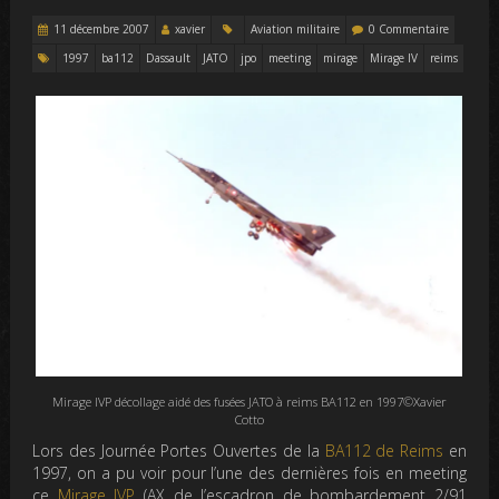
11 décembre 2007
xavier
Aviation militaire
0 Commentaire
1997
ba112
Dassault
JATO
jpo
meeting
mirage
Mirage IV
reims
Mirage IVP décollage aidé des fusées JATO à reims BA112 en 1997©Xavier
Cotto
Lors des Journée Portes Ouvertes de la
BA112 de Reims
en
1997, on a pu voir pour l’une des dernières fois en meeting
ce
Mirage IVP
(AX de l’escadron de bombardement 2/91