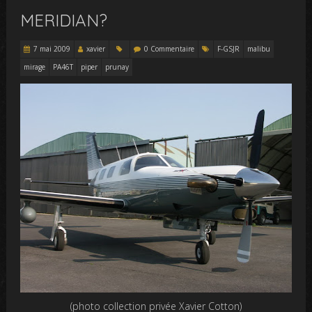
MERIDIAN?
7 mai 2009
xavier
0 Commentaire
F-GSJR
malibu
mirage
PA46T
piper
prunay
(photo collection privée Xavier Cotton)