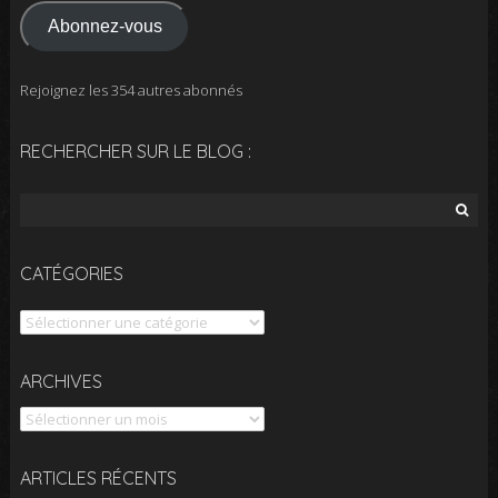
mail
Abonnez-vous
Rejoignez les 354 autres abonnés
RECHERCHER SUR LE BLOG :
Rechercher :
CATÉGORIES
Catégories
Archives
ARCHIVES
ARTICLES RÉCENTS