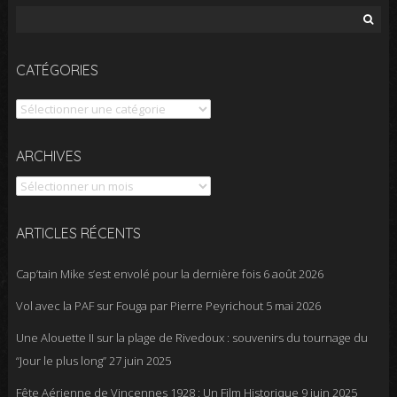
Rechercher :
CATÉGORIES
Catégories
Archives
ARCHIVES
ARTICLES RÉCENTS
Cap’tain Mike s’est envolé pour la dernière fois
6 août 2026
Vol avec la PAF sur Fouga par Pierre Peyrichout
5 mai 2026
Une Alouette II sur la plage de Rivedoux : souvenirs du tournage du
“Jour le plus long”
27 juin 2025
Fête Aérienne de Vincennes 1928 : Un Film Historique
9 juin 2025