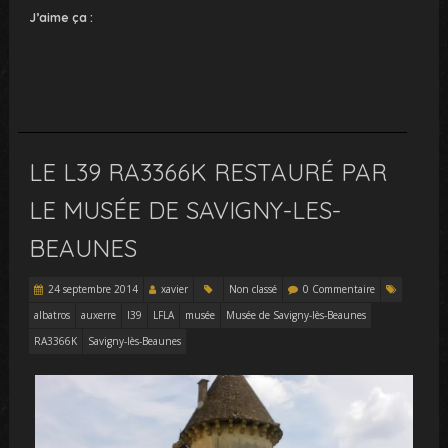
J’aime ça :
LE L39 RA3366K RESTAURÉ PAR
LE MUSÉE DE SAVIGNY-LES-
BEAUNES
24 septembre 2014
xavier
Non classé
0 Commentaire
albatros
auxerre
l39
LFLA
musée
Musée de Savigny-lès-Beaunes
RA3366K
Savigny-lès-Beaunes