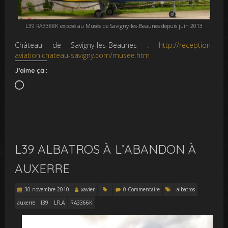
L39 RA3388K exposé au Musée de Savigny-les-Beaunes depuis juin 2013
Château de Savigny-lès-Beaunes :
http://reception-
aviation.chateau-savigny.com/musee.htm
J’aime ça :
Chargement…
L39 ALBATROS À L’ABANDON À
AUXERRE
30 novembre 2010
xavier
0 Commentaire
albatros
auxerre
l39
LFLA
RA3366K