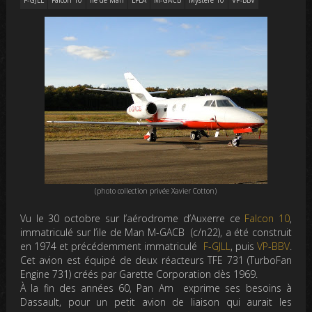
F-GJLL
Falcon 10
ile de Man
LFLA
M-GACB
Mystère 10
VP-BBV
(photo collection privée Xavier Cotton)
Vu le 30 octobre sur l’aérodrome d’Auxerre ce
Falcon 10
,
immatriculé sur l’ile de Man M-GACB (c/n22), a été construit
en 1974 et précédemment immatriculé
F-GJLL
, puis
VP-BBV
.
Cet avion est équipé de deux réacteurs TFE 731 (TurboFan
Engine 731) créés par Garette Corporation dès 1969.
À la fin des années 60, Pan Am exprime ses besoins à
Dassault, pour un petit avion de liaison qui aurait les