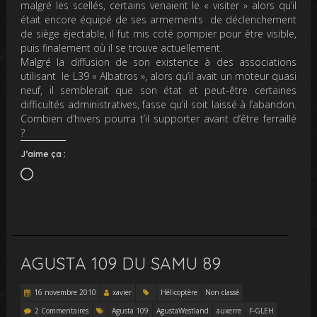
malgré les scellés, certains venaient le « visiter » alors qu’il
était encore équipé de ses armements de déclenchement
de siège éjectable, il fut mis coté pompier pour être visible,
puis finalement où il se trouve actuellement.
Malgré la diffusion de son existence à des associations
utilisant le L39 « Albatros », alors qu’il avait un moteur quasi
neuf, il semblerait que son état et peut-être certaines
difficultés administratives, fasse qu’il soit laissé à l’abandon.
Combien d’hivers pourra t’il supporter avant d’être ferraillé
?
J’aime ça :
Chargement…
AGUSTA 109 DU SAMU 89
16 novembre 2010
xavier
Hélicoptère
Non classé
2 Commentaires
Agusta 109
AgustaWestland
auxerre
F-GLEH