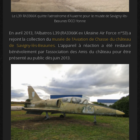
Le L39 RA3366K quitte l’aérodrome d’Auxerre pour le musée de Savigny-lès-
Beaunes ©CCI Yonne
En avril 2013, l’Albatros L39
(RA3366K ex Ukraine Air Force n°53)
a
rejoint la collection du
musée de l’Aviation de Chasse du château
de Savigny-lès-Beaunes
. L’appareil à réaction a été restauré
bénévolement par l’association des Amis du château pour être
présenté au public dès juin 2013.