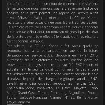
cette fermeture comme un coup de tonnerre. « le site sera
fermé tant que nous n’aurons pas la preuve que l’indice de
sécurité de la piste permet une reprise de l’activité a fait
savoir Sébastien Vallet, le directeur de la CCI de l’Yonne
regrettant la gêne occasionnée pour les entreprises basées.
Le syndicat mixte de l’aérodrome espère pouvoir apporter
cette preuve début août, un nouveau diagnostique de l’état
de la piste devant être effectué le 4 août dont les résultats
seront connus le 8 août.
Par ailleurs, la CCI de l’Yonne a fait savoir qu’elle ne
répondra pas à la consultation en vue de la future
délégation de service public débutera en février 2016,
autrement dit la plateforme d’Auxerre-Branche devra se
trouver un autre gestionnaire
.
La société SNC-Lavalin
et
actuellement le seul candidat connu mais n’a pas encore
fait véritablement d’offre de reprise voulant prendre le soin
d’analyser le chaire des charges.
Le groupe canadien SNC-
Lavallin gère déjà dix-sept aérodromes français (Dijon,
Chalon-sur-Saône, Paris-Vatry, Le Havre, Mayotte, Saint-
Martin-Grand-Case, Tarbes, Cherbourg, Angoulême, Rouen,
Tours, Toulouse-Francazal, Vannes, Nîmes, Reims-Prunay,
Troyes, Annecy).