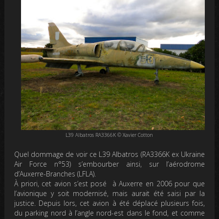
L39 Albatros RA3366K © Xavier Cotton
Quel dommage de voir ce L39 Albatros (RA3366K ex Ukraine
Air Force n°53) s’embourber ainsi, sur l’aérodrome
d’Auxerre-Branches (LFLA).
À priori, cet avion s’est posé à Auxerre en 2006 pour que
l’avionique y soit modernisé, mais aurait été saisi par la
justice. Depuis lors, cet avion à été déplacé plusieurs fois,
du parking nord à l’angle nord-est dans le fond, et comme