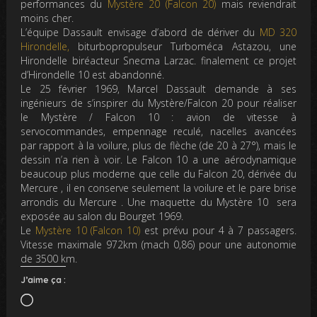
performances du
Mystère 20 (Falcon 20)
mais reviendrait
moins cher.
L’équipe Dassault envisage d’abord de dériver du
MD 320
Hirondelle,
biturbopropulseur Turboméca Astazou, une
Hirondelle biréacteur Snecma Larzac. finalement ce projet
d’Hirondelle 10 est abandonné.
Le 25 février 1969, Marcel Dassault demande à ses
ingénieurs de s’inspirer du Mystère/Falcon 20 pour réaliser
le Mystère / Falcon 10 : avion de vitesse à
servocommandes, empennage reculé, nacelles avancées
par rapport à la voilure, plus de flèche (de 20 à 27°), mais le
dessin n’a rien à voir. Le Falcon 10 a une aérodynamique
beaucoup plus moderne que celle du Falcon 20, dérivée du
Mercure , il en conserve seulement la voilure et le pare brise
arrondis du Mercure . Une maquette du Mystère 10 sera
exposée au salon du Bourget 1969.
Le
Mystère 10 (Falcon 10)
est prévu pour 4 à 7 passagers.
Vitesse maximale 972km (mach 0,86) pour une autonomie
de 3500 km.
J’aime ça :
Chargement…