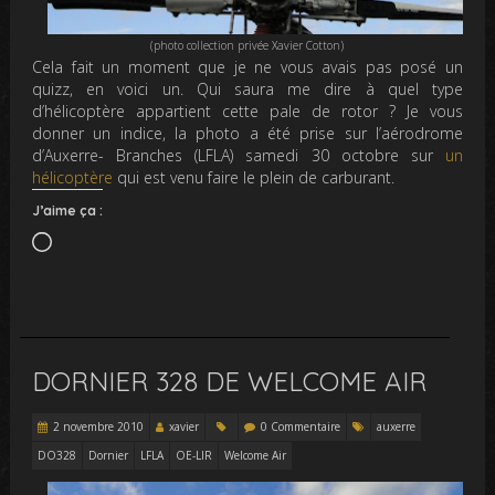
(photo collection privée Xavier Cotton)
Cela fait un moment que je ne vous avais pas posé un
quizz, en voici un. Qui saura me dire à quel type
d’hélicoptère appartient cette pale de rotor ? Je vous
donner un indice, la photo a été prise sur l’aérodrome
d’Auxerre- Branches (LFLA) samedi 30 octobre sur
un
hélicoptère
qui est venu faire le plein de carburant.
J’aime ça :
Chargement…
DORNIER 328 DE WELCOME AIR
2 novembre 2010
xavier
0 Commentaire
auxerre
DO328
Dornier
LFLA
OE-LIR
Welcome Air