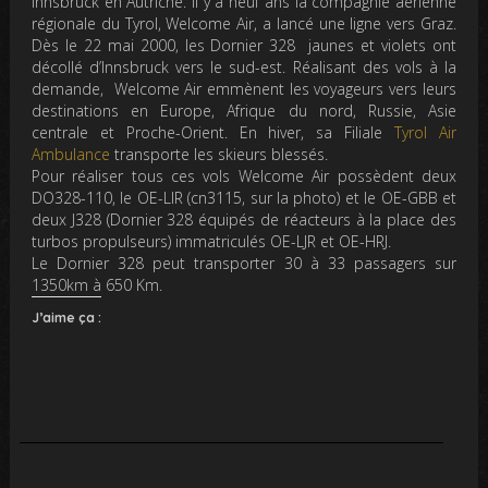
Innsbruck en Autriche. Il y a neuf ans la compagnie aérienne
régionale du Tyrol, Welcome Air, a lancé une ligne vers Graz.
Dès le 22 mai 2000, les Dornier 328 jaunes et violets ont
décollé d’Innsbruck vers le sud-est. Réalisant des vols à la
demande, Welcome Air emmènent les voyageurs vers leurs
destinations en Europe, Afrique du nord, Russie, Asie
centrale et Proche-Orient. En hiver, sa Filiale
Tyrol Air
Ambulance
transporte les skieurs blessés.
Pour réaliser tous ces vols Welcome Air possèdent deux
DO328-110, le OE-LIR (cn3115, sur la photo) et le OE-GBB et
deux J328 (Dornier 328 équipés de réacteurs à la place des
turbos propulseurs) immatriculés OE-LJR et OE-HRJ.
Le Dornier 328 peut transporter 30 à 33 passagers sur
1350km à 650 Km.
J’aime ça :