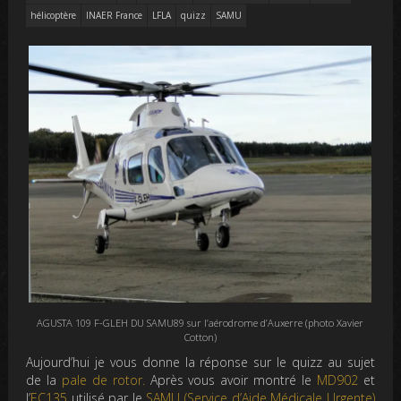
hélicoptère
INAER France
LFLA
quizz
SAMU
AGUSTA 109 F-GLEH DU SAMU89 sur l’aérodrome d’Auxerre (photo Xavier
Cotton)
Aujourd’hui je vous donne la réponse sur le quizz au sujet
de la
pale de rotor.
Après vous avoir montré le
MD902
et
l’
EC135
utilisé par le
SAMU (Service d’Aide Médicale Urgente)