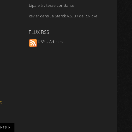
bipale à vitesse constante
xavier
dans
Le Starck A.S. 37 de R.Nickel
FLUX RSS
RSS - Articles
t
ANTS