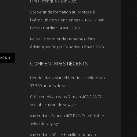
Film Historique
9 juin 2025
Souvenir de formation au pilotage à
l’Aéroclub de Valenciennes – 1963 – par
Patrick Bordier
14 avril 2025
Rallye, le dernier des Morane (2ème
édition) par Roger Gaborieau
8 avril 2025
ANTS
COMMENTAIRES RÉCENTS
Henriet
dans
Marcel Henriet, le pilote aux
33 500 heures de vol
Crémieu-Alcan
dans
Farman 402 F-ANFY :
véritable avion de voyage
xavier
dans
Farman 402 F-ANFY : véritable
avion de voyage
xavier
dans
Hélice Hamilton-standard