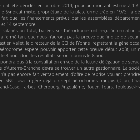
ste ont été décidés en octobre 2014, pour un montant estimé à 1,8 
Or le Syndicat mixte, propriétaire de la plateforme crée en 1973, a d
 fait que les financements prévus par les assemblées département
1 et 14 septembre.
 salariés au total, basées sur l’aérodrome ont reçu l’information 
 fermé tant que nous n’aurons pas la preuve que l’indice de sécuri
bastien Vallet, le directeur de la CCI de l’Yonne regrettant la gêne occ
 l’aérodrome espère pouvoir apporter cette preuve début août, un 
 le 4 août dont les résultats seront connus le 8 août.
e répondra pas à la consultation en vue de la future délégation de servic
e d’Auxerre-Branche devra se trouver un autre gestionnaire
.
La soci
n’a pas encore fait véritablement d’offre de reprise voulant prendre
n SNC-Lavallin gère déjà dix-sept aérodromes français (Dijon, Cha
Grand-Case, Tarbes, Cherbourg, Angoulême, Rouen, Tours, Toulouse-Fr