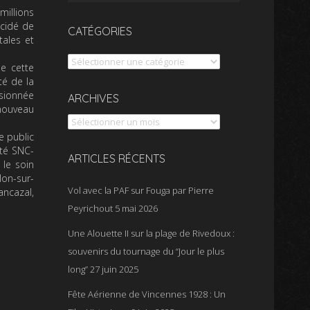
millions
écidé de
CATÉGORIES
ales et
Catégories
de cette
té de la
asionnée
Archives
ARCHIVES
nouveau
e public
été SNC-
ARTICLES RÉCENTS
 le soin
lon-sur-
Vol avec la PAF sur Fouga par Pierre
ancazal,
Peyrichout
5 mai 2026
Une Alouette II sur la plage de Rivedoux :
souvenirs du tournage du “Jour le plus
long”
27 juin 2025
Fête Aérienne de Vincennes 1928 : Un