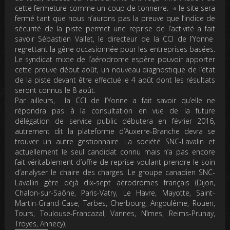
cette fermeture comme un coup de tonnerre. « le site sera
fermé tant que nous n’aurons pas la preuve que l’indice de
sécurité de la piste permet une reprise de l’activité a fait
savoir Sébastien Vallet, le directeur de la CCI de l’Yonne
regrettant la gêne occasionnée pour les entreprises basées.
Le syndicat mixte de l’aérodrome espère pouvoir apporter
cette preuve début août, un nouveau diagnostique de l’état
de la piste devant être effectué le 4 août dont les résultats
seront connus le 8 août.
Par ailleurs, la CCI de l’Yonne a fait savoir qu’elle ne
répondra pas à la consultation en vue de la future
délégation de service public débutera en février 2016,
autrement dit la plateforme d’Auxerre-Branche devra se
trouver un autre gestionnaire
.
La société SNC-Lavalin
et
actuellement le seul candidat connu mais n’a pas encore
fait véritablement d’offre de reprise voulant prendre le soin
d’analyser le chaire des charges.
Le groupe canadien SNC-
Lavallin gère déjà dix-sept aérodromes français (Dijon,
Chalon-sur-Saône, Paris-Vatry, Le Havre, Mayotte, Saint-
Martin-Grand-Case, Tarbes, Cherbourg, Angoulême, Rouen,
Tours, Toulouse-Francazal, Vannes, Nîmes, Reims-Prunay,
Troyes, Annecy).