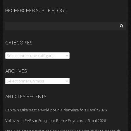
RECHERCHER SUR LE BLOG :
Rechercher :
CATÉGORIES
Catégories
Archives
ARCHIVES
ARTICLES RÉCENTS
Cap’tain Mike s’est envolé pour la dernière fois
6 août 2026
Vol avec la PAF sur Fouga par Pierre Peyrichout
5 mai 2026
Une Alouette II sur la plage de Rivedoux : souvenirs du tournage du