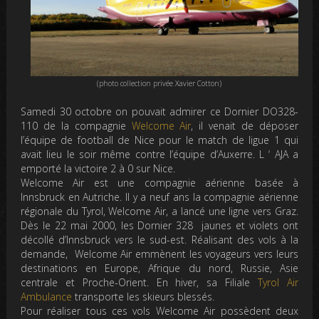
(photo collection privée Xavier Cotton)
Samedi 30 octobre on pouvait admirer ce Dornier DO328-
110 de la compagnie
Welcome Air
, il venait de déposer
l’équipe de football de Nice pour le match de ligue 1 qui
avait lieu le soir même contre l’équipe d’Auxerre. L ‘ AJA a
emporté la victoire 2 à 0 sur Nice.
Welcome Air est une compagnie aérienne basée à
Innsbruck en Autriche. Il y a neuf ans la compagnie aérienne
régionale du Tyrol, Welcome Air, a lancé une ligne vers Graz.
Dès le 22 mai 2000, les Dornier 328 jaunes et violets ont
décollé d’Innsbruck vers le sud-est. Réalisant des vols à la
demande, Welcome Air emmènent les voyageurs vers leurs
destinations en Europe, Afrique du nord, Russie, Asie
centrale et Proche-Orient. En hiver, sa Filiale
Tyrol Air
Ambulance
transporte les skieurs blessés.
Pour réaliser tous ces vols Welcome Air possèdent deux