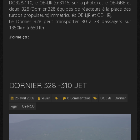
DO328-110, le OE-LIR (cn3115, sur la photo) et le OE-GBB et
deux J328 (Dornier 328 équipés de réacteurs à la place des
turbos propulseurs) immatriculés OE-LJR et OE-HRJ.
Le Dornier 328 peut transporter 30 à 33 passagers sur
1350km à 650 Km.
J’aime ça :
DORNIER 328 -310 JET
26 avril 2008
xavier
0 Commentaire
DO328
Dornier
Figari
OY-NCO