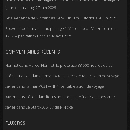
“Jour le plus long”
27 juin 2025
Fête Aérienne de Vincennes 1928 : Un Film Historique
9 juin 2025
Souvenir de formation au pilotage à l’Aéroclub de Valenciennes –
1963 – par Patrick Bordier
14 avril 2025
COMMENTAIRES RÉCENTS
Henriet
dans
Marcel Henriet, le pilote aux 33 500 heures de vol
Crémieu-Alcan
dans
Farman 402 F-ANFY : véritable avion de voyage
xavier
dans
Farman 402 F-ANFY : véritable avion de voyage
xavier
dans
Hélice Hamilton-standard bipale à vitesse constante
xavier
dans
Le Starck A.S. 37 de R.Nickel
FLUX RSS