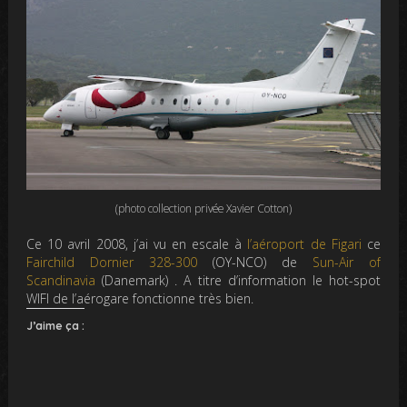
(photo collection privée Xavier Cotton)
Ce 10 avril 2008, j’ai vu en escale à
l’aéroport de Figari
ce
Fairchild Dornier 328-300
(OY-NCO) de
Sun-Air of
Scandinavia
(Danemark) . A titre d’information le hot-spot
WIFI de l’aérogare fonctionne très bien.
J’aime ça :