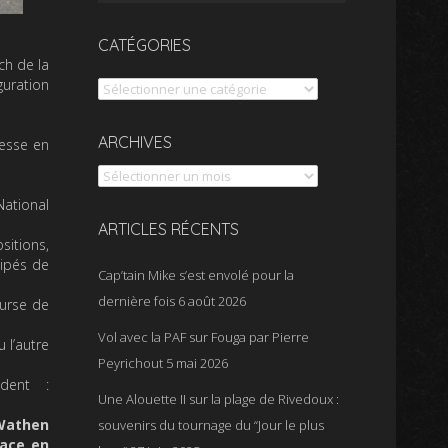
CATÉGORIES
ch de la
uration
Catégories
Archives
ARCHIVES
tesse en
National
ARTICLES RÉCENTS
sitions,
uipés de
Cap’tain Mike s’est envolé pour la
dernière fois
6 août 2026
ourse de
Vol avec la PAF sur Fouga par Pierre
 l’autre
Peyrichout
5 mai 2026
édent :
Une Alouette II sur la plage de Rivedoux :
Wathen
souvenirs du tournage du “Jour le plus
pace en