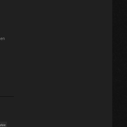
 en
afale