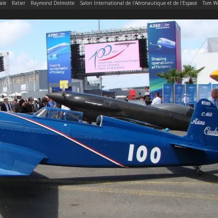
fale
Ratier
Raymond Delmotte
Salon International de l'Aéronautique et de l'Espace
Tom W