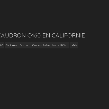
 CAUDRON C460 EN CALIFORNIE
460
Californie
Caudron
Caudron Rafale
Marcel Riffard
rafale