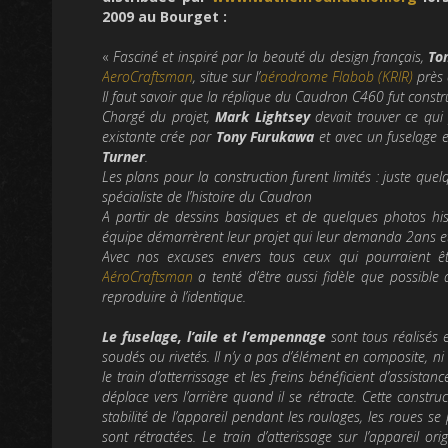
2009 au Bourget :
«
Fasciné et inspiré par la beauté du design français,
To
AeroCraftsman
, situe sur l’
aérodrome Flabob (KRIR)
près 
Il faut savoir que la réplique du Caudron C460 fut constr
Chargé du projet,
Mark Lightsey
devait trouver ce qui 
existante crée par
Tony Furukawa
et avec un fuselage 
Turner
.
Les plans pour la construction furent limités : juste qu
spécialiste de l’histoire du Caudron
A partir de dessins basiques et de quelques photos his
équipe démarrèrent leur projet qui leur demanda 2ans e
Avec nos excuses envers tous ceux qui pourraient être
AéroCraftsman
a tenté d’être aussi fidèle que possible
reproduire à l’identique.
Le fuselage, l’aile et l’empennage
sont tous réalisés 
soudés ou rivetés. Il n’y a pas d’élément en composite, n
le train d’atterrissage et les freins bénéficient d’assista
déplace vers l’arrière quand il se rétracte. Cette constr
stabilité de l’appareil pendant les roulages, les roues se
sont rétractées. Le train d’atterissage sur l’appareil o