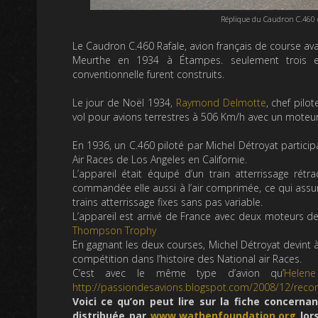
Réplique du Caudron C.460
Le Caudron C.460 Rafale, avion français de course avai
Meurthe en 1934 à Étampes. seulement trois ex
conventionnelle furent construits.
Le jour de Noël 1934,
Raymond Delmotte
, chef pilo
vol pour avions terrestres à 506 Km/h avec un moteu
En 1936, un C.460 piloté par Michel Détroyat partic
Air Races de Los Angeles en Californie.
L’appareil était équipé d’un train atterrissage rét
commandée elle aussi à l’air comprimée, ce qui assu
trains atterrissage fixes sans pas variable.
L’appareil est arrivé de France avec deux moteurs 
Thompson Trophy
En gagnant les deux courses, Michel Détroyat devint à
compétition dans l’histoire des National air Races.
C’est avec le même type d’avion qu’
Helen
http://passiondesavions.blogspot.com/2008/12/recon
Voici ce qu’on peut lire sur la fiche concern
distribuée par
www.wathenfoundation.org
lors