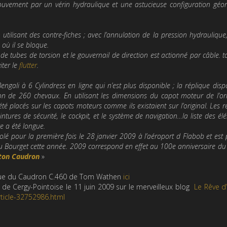
vement par un vérin hydraulique et une astucieuse configuration géo
tilisant des contre-fiches ; avec l’annulation de la pression hydraulique,
 où il se bloque.
e tubes de torsion et le gouvernail de direction est actionné par câble. t
ter le
flutter
.
engali à 6 Cylindress en ligne qui n’est plus disponible ; la réplique dis
 de 260 chevaux. En utilisant les dimensions du capot moteur de l’orig
été placés sur les capots moteurs comme ils existaient sur l’original. Les r
 ceintures de sécurité, le cockpit, et le système de navigation…la liste des é
ce a été longue.
 pour la première fois le 28 janvier 2009 à l’aéroport d Flabob et est 
u Bourget cette année. 2009 correspond en effet au 100e anniversaire du
ston Caudron
»
lique du Caudron C.460 de Tom Wathen
ici
 de Cergy-Pointoise le 11 juin 2009 sur le merveilleux blog
Le Rêve d
rticle-32752986.html