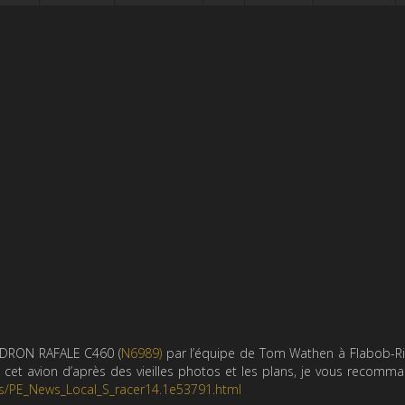
CAUDRON RAFALE C460 (
N6989)
par l’équipe de Tom Wathen à Flabob-Ri
e cet avion d’après des vieilles photos et les plans, je vous recomm
es/PE_News_Local_S_racer14.1e53791.html