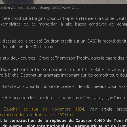
 de Tom Wathen au Salon du Bourget 2009 ©Xavier Cotton
t été construit à l’origine pour participer en France à la Coupe Deuts
emplaires de ce monoplan à aile basse cantilever de config
te d’essais de la société Caudron établit sur un C.460 le record de vi
r Renault 456 de 300 chevaux.
ipa aux deux courses : Greve et Thompson Trophy. dans le cadre des 
ractable actionné à l’air comprimé et d’une hélice Ratier à deux po
re à Michel Détroyat un avantage important sur les compétiteurs éq
de 330 chevaux pour la course de Greve et de 380 chevaux pour la c
 cette occasion le seul pilote sur avion européen ayant gagné l’une ou
e Boucher se tua en Novembre 1934
. Voir article préc
struction-dun-caudron-rafale-c460.html.
ant la construction de la réplique du Caudron C.460 de
Tom 
 du 48eme Salon International de l’Aéronautique et de l’Es