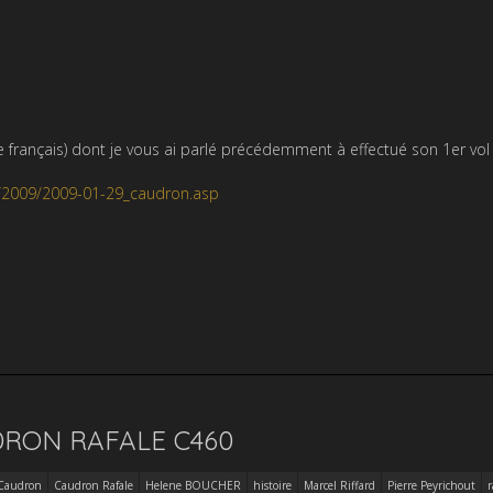
e français) dont je vous ai parlé précédemment à effectué son 1er vol
/2009/2009-01-29_caudron.asp
RON RAFALE C460
Caudron
Caudron Rafale
Helene BOUCHER
histoire
Marcel Riffard
Pierre Peyrichout
r