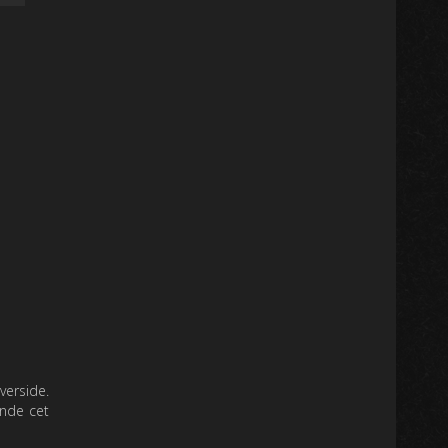
verside.
ande cet