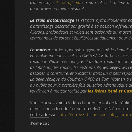
d’atterrissage.
AeroCraftsman
a pu réaliser le même mou
pour arriver au même résultat.
Le train d’atterrissage
se rétracte hydrauliquement en u
d’atterrissage descend par gravité à sa position inférieure
Ailerons, profondeurs et volets sont actionnés au moyen d
commandes de vol sont équilibrées statiquement pour évi
Le moteur
sur les appareils originaux était le Renault B
ensemble moteur et hélice LOM 337 CE turbo à injection
radiateur d’huile a été intégré et de faux radiateurs ont 
de lubrifiant, les radios, les instruments, les sièges, les
dessiner, à construire, et à installer dans un si petit espa
La belle réplique du Caudron C.460 de Tom Wathen a volé
au public pour la première fois au salon Aéronautique d
vol d’avion à moteur réalisé par
les frères René et Ga
Vous pouvez voir la Vidéo du premier vol de la rép
et voir une vidéo du 1er vol du C460 sur l’aérodrome
cette adresse :
http://le-reve-d-icare.over-blog.com/a
J’aime ça :