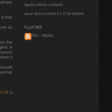
métrique
bipale à vitesse constante
xavier
dans
Le Starck A.S. 37 de R.Nickel
 le train
outes les
FLUX RSS
RSS - Articles
pose d’un
inal, le
eservoirs
léments à
présenté
 premier
’ICARE
à