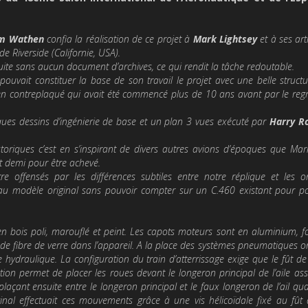
m Wathen
confia la réalisation de ce projet à
Mark Lightsey
et à ses art
de Riverside (Californie, USA).
uite sans aucun document d’archives, ce qui rendit la tâche redoutable.
pouvait constituer la base de son travail le projet avec une belle structu
en contreplaqué qui avait été commencé plus de 10 ans avant par le reg
elques dessins d’ingénierie de base et un plan 3 vues exécuté par
Harry R
toriques c’est en s’inspirant de divers autres avions d’époques que Mar
t demi pour être achevé.
 offensés par les différences subtiles entre notre réplique et les or
 au modèle original sans pouvoir compter sur un C.460 existant pour po
en bois poli, marouflé et peint. Les capots moteurs sont en aluminium, f
i de fibre de verre dans l’appareil. A la place des systèmes pneumatiques o
nce hydraulique. La configuration du train d’atterrissage exige que le fût de
uction permet de placer les roues devant le longeron principal de l’aile as
 plaçant ensuite entre le longeron principal et le faux longeron de l’ail qu
riginal effectuait ces mouvements grâce à une vis hélicoïdale fixé au fût 