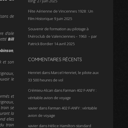
long”
27 juin 2025
Fête Aérienne de Vincennes 1928 : Un
isans de
Film Historique
9 juin 2025
Souvenir de formation au pilotage à
re d’aile
l’Aéroclub de Valenciennes – 1963 – par
retté
Bill
Patrick Bordier
14 avril 2025
obinson
,
COMMENTAIRES RÉCENTS
k et son
Henriet
dans
Marcel Henriet, le pilote aux
iginaux,
uvoir le
33 500 heures de vol
Crémieu-Alcan
dans
Farman 402 F-ANFY :
ormés et
véritable avion de voyage
riginaux,
 train se
xavier
dans
Farman 402 F-ANFY : véritable
surant la
avion de voyage
and elles
du train
xavier
dans
Hélice Hamilton-standard