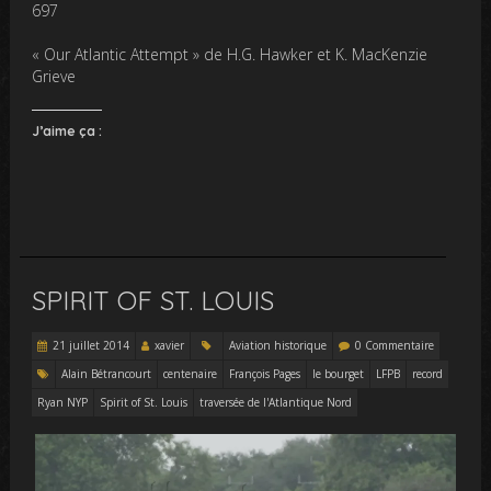
697
« Our Atlantic Attempt » de H.G. Hawker et K. MacKenzie
Grieve
J’aime ça :
SPIRIT OF ST. LOUIS
21 juillet 2014
xavier
Aviation historique
0 Commentaire
Alain Bétrancourt
centenaire
François Pages
le bourget
LFPB
record
Ryan NYP
Spirit of St. Louis
traversée de l'Atlantique Nord