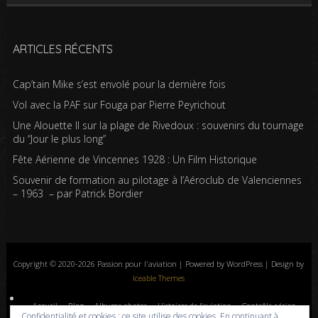
ARTICLES RÉCENTS
Cap’tain Mike s’est envolé pour la dernière fois
Vol avec la PAF sur Fouga par Pierre Peyrichout
Une Alouette II sur la plage de Rivedoux : souvenirs du tournage
du “Jour le plus long”
Fête Aérienne de Vincennes 1928 : Un Film Historique
Souvenir de formation au pilotage à l’Aéroclub de Valenciennes
– 1963 – par Patrick Bordier
Copyright © 2020-2026 Passion pour l'aviation | Powered by WordPress | Design by
Iceable Themes
Accueil
Blog
Albums photos
Histoires de l’aviation
Contrôle aérien
Confidentialité et cookies : ce site utilise des cookies. En continuant à