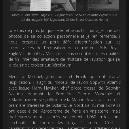
Moteur Rolls Royce Eagle VIII 12 cylindres du Sopwith Atlantic exposé sur le
toit du magasin Selfridges, dans Oxford Street ©Jacques Hémet
Une fois de plus, Jacques Hémet nous fait partager une des
photos de sa collection personnelle et je l’en remercie. il
nous propose un petit défit d’identification sur les
circonstances de l’exposition de ce moteur Rolls Royce
Eagle VIII. de 550 cv Mais c’est sans compter sur les qualités
de fin limier des amateurs de l’histoire de l’aviation que j’ai
le plaisir de croiser sur Aéroforum.
Merci à Michael, Jean-Louis et Frank qui ont trouvé
l’explication. Il s’agit du moteur de l’avion Sopwith Atlantic
avec lequel
Harry Hawker, chef pilote d’essai de Sopwith
Aviation pendant la Première Guerre Mondiale et
K.Mackenzie Grieve , officier de la Marine Royale ont tenté la
première traversée de l’Atlantique Nord.
Le 18 mai 1919, ils
ont décollé de l’Aérodrome de Perle en Angleterre, mais
malheureusement après seulement 1,050 miles,
une
surchauffe du moteur l
es força à amerrir. C’est la
canalisation du réservoir d’eau alimentant le radiateur qui a