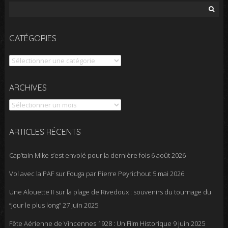
Rechercher :
CATÉGORIES
Catégories
Archives
ARCHIVES
ARTICLES RÉCENTS
Cap’tain Mike s’est envolé pour la dernière fois
6 août 2026
Vol avec la PAF sur Fouga par Pierre Peyrichout
5 mai 2026
Une Alouette II sur la plage de Rivedoux : souvenirs du tournage du
“Jour le plus long”
27 juin 2025
Fête Aérienne de Vincennes 1928 : Un Film Historique
9 juin 2025