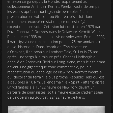
en avion cargo depuis la Floride, appartenant au
collectionneur Américain Kermitt Weeks. Faute de temps,
les essais après remontage, indispensables à une
présentation en vol, n’ont pu être réalisés. il fut donc
uniquement exposé en statique, ce qui est déjà
exceptionnel en soi. Cet avion fut construit en 1979 par
Dave Cannavo à Douvres dans le Delaware. Kermitt Weeks
l’a acheté en 1995 pour le plaisir de voler avec. En mai 2002,
il participa à une reconstitution pour le 75 me anniversaire
du vol historique. Dans l’esprit de l’EAA Airventure
d’Oshkosh, il se posa sur Lambert Field, St. Louis 75 ans
après Lindbergh à la minute près. Charles Lindbergh a
décollé de Roosevelt Field sur Long Island, mais le site étant
devenu une gigantesque zone commerciale, pour la
reconstitution du décollage de New York, Kermitt Weeks a
du décoller du terrain le plus proche, Republic Field qui est
à peu près à 10 Nm. Le lendemain le « Spirit » atterrit après
un vol fantaisie à 15h22 heure de New York devant un
parterre de journalistes, soit à l’heure exacte d’atterrissage
de Lindbergh au Bourget, 22h22 heure de Paris.