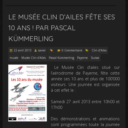
LE MUSÉE CLIN D’AILES FÊTE SES
10 ANS ! PAR PASCAL
KÜMMERLING
22 avril 2013
xavier
0 Commentaire
Clin d'Ailes
musée
Musée Clin d'Ailes
Pascal Kümmerling
Payerne
Suisse
Le Musée Clin d’ailes situé sur
l’aérodrome de Payerne, fête cette
année ses 10 ans et plus de 100’000
visiteurs. Une journée est organisée
à cet effet le :
Samedi 27 avril 2013 entre 10h00 et
17h00
Des démonstrations et animations
sont programmées toute la journée