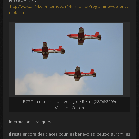
le site d’AIR14 :
http://www.air14.ch/internet/air14/fr/home/Programme/vue_ense
mble.html
PC7 Team suisse au meeting de Reims (28/06/2009)
©Liliane Cotton
Informations pratiques
:
Il reste encore des places pour les bénévoles, ceux-ci auront les