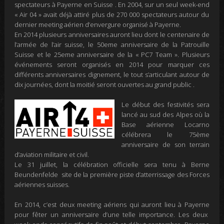
spectateurs à Payerne en Suisse .
En 2004,
sur un seul week-end
«
Air 04
» avait déjà attiré plus de 270 000 spectateurs autour du
dernier meeting aérien d’envergure organisé à Payerne.
En 2014
plusieurs anniversaires auront lieu dont le centenaire de
l’armée de l’air suisse, le
50eme anniversaire de
la Patrouille
Suisse et le
25eme anniversaire de la « PC7 Team ».
Plusieurs
événements seront organisés en 2014 pour marquer ces
différents anniversaires dignement, le tout
s’articulant autour de
dix journées, dont la moitié seront ouvertes au grand public .
Le début des festivités sera
lancé au sud des Alpes où la
Base aérienne Locarno
célébrera le 75ème
anniversaire de son terrain
d’aviation militaire et civil.
Le 31 juillet, la célébration officielle sera tenu à
Berne
Beundenfeld
e
site de la première piste d’atterrissage des Forces
aériennes suisses.
En 2014,
c’est deux meeting aériens qui auront lieu à Payerne
pour fêter un anniversaire d’une telle importance. Les deux