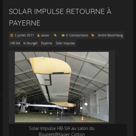
SOLAR IMPULSE RETOURNE À
PAYERNE
3 juillet 2011
xavier
0 Commentaire
André Borschberg
HB-SIA
le bourget
Payerne
Solar Impulse
Solar Impulse HB-SIA au salon du
Bourget@Xavier Cotton