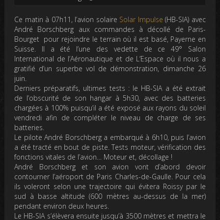
Ce matin à 07h11, l’avion solaire
Solar Impulse
(HB-SIA) avec
André Borschberg aux commandes à décollé de Paris-
Bourget pour rejoindre le terrain où il est basé, Payerne en
Suisse. Il a été l’une des vedette de ce 49° Salon
International de l’Aéronautique et de L’Espace où il nous a
gratifié d’un superbe vol de démonstration, dimanche 26
juin.
Derniers préparatifs, ultimes tests : le HB-SIA a été extrait
de l’obscurité de son hangar à 5h30, avec des batteries
chargées à 100% puisqu’il a été exposé aux rayons du soleil
vendredi afin de compléter le niveau de charge de ses
batteries.
Le pilote André Borschberg a embarqué à 6h10, puis l’avion
a été tracté en bout de piste. Tests moteur, vérification des
fonctions vitales de l’avion… Moteur et, décollage !
André Borschberg et son avion vont d’abord devoir
contourner l’aéroport de Paris Charles-de-Gaulle. Pour cela
ils voleront selon une trajectoire qui évitera Roissy par le
sud à basse altitude (600 mètres au-dessus de la mer)
pendant environ deux heures.
Le HB-SIA s’élèvera ensuite jusqu’à 3500 mètres et mettra le