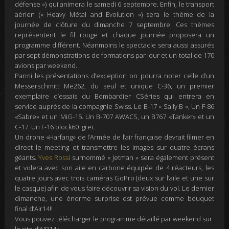
défense »
) qui
animera le
samedi 6 septembre
. Enfin, le transport
aérien (
« Heavy Métal and Evolution »
) sera le thème de la
journée de clôture du
dimanche 7 septembre
. Ces thèmes
représentent le fil rouge et chaque journée proposera un
programme différent. Néanmoins le spectacle sera aussi assurés
par sept démonstrations de formations par jour et un total de 170
avions par weekend.
Parmi les présentations d’exception on pourra noter
celle d’un
Messerschmitt Me262, du seul et unique C-36, un premier
exemplaire d’essais du Bombardier CSéries qui entrera en
service auprès de la compagnie Swiss. Le B-17 « Sally B », Un F-86
«Sabre» et un MiG-15. Un B-707 AWACS, un B767 «Tanker» et un
C-17. Un F-16 block60 grec.
Un drone «Harfang» de l’Armée de l’air française devrait filmer en
direct le meeting et transmettre les images sur quatre écrans
géants.
Yves Rossi
surnommé « Jetman » sera également présent
et volera avec son aile en carbone équipée de 4 réacteurs, les
quatre jours avec trois caméras GoPro (deux sur l’aile et une sur
le casque) afin de vous faire découvrir sa vision du vol.
Le dernier
dimanche, une énorme surprise est prévue comme bouquet
final d’Air14!!
Vous pouvez télécharger le programme détaillé par weekend
sur