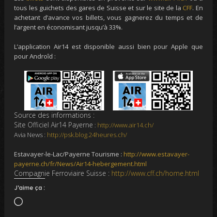
tous les guichets des gares de Suisse et sur le site de la
CFF
. En
achetant d’avance vos billets, vous gagnerez du temps et de
l’argent en économisant jusqu’à 33%.
L’application Air14 est disponible aussi bien pour Apple que
pour Androîd :
Source des informations :
Site Officiel Air14 Payerne
:
http://www.air14.ch/
Avia News :
http://psk.blog.24heures.ch/
Estavayer-le-Lac/Payerne Tourisme :
http://www.estavayer-
payerne.ch/fr/News/Air14-hebergement.html
Compagnie Ferroviaire Suisse :
http://www.cff.ch/home.html
J’aime ça :
Chargement…