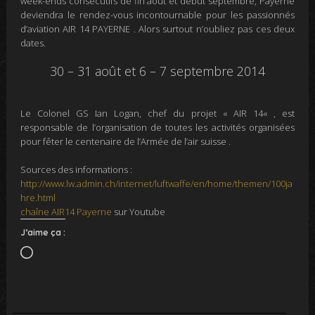
week-ends consécutifs de fin août et début septembre, Payerne
deviendra le rendez-vous incontournable pour les passionnés
d’aviation
AIR 14 PAYERNE
. Alors surtout n’oubliez pas ces deux
dates.
30 – 31 août et 6 – 7 septembre 2014
Le
Colonel GS Ian Logan
, chef du projet «
AIR 14
« , est
responsable de l’organisation de toutes les activités organisées
pour fêter le centenaire de l’Armée de l’air suisse .
Sources des informations :
http://www.lw.admin.ch/internet/luftwaffe/en/home/themen/100ja
hre.html
chaîne AIR14 Payerne
sur Youtube
J’aime ça :
Chargement…