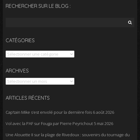
RECHERCHER SUR LE BLOG :
Rechercher :
CATÉGORIES
Catégories
Archives
ARCHIVES
ARTICLES RÉCENTS
Cap’tain Mike s’est envolé pour la dernière fois
6 août 2026
Vol avec la PAF sur Fouga par Pierre Peyrichout
5 mai 2026
Une Alouette II sur la plage de Rivedoux : souvenirs du tournage du