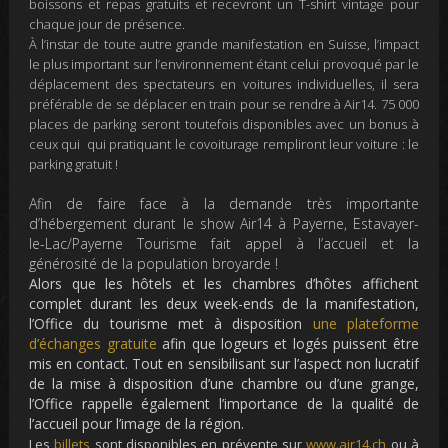
boissons et repas gratuits et recevront un T-shirt vintage pour
chaque jour de présence.
À l’instar de toute autre grande manifestation en Suisse, l
’impact
le plus important sur l’environnement étant
celui provoqué par le
déplacement des spectateurs en voitures individuelles,
il sera
préférable de
se déplacer
en train pour se rendre à Air14.
75 000
places de parking seront toutefois disponibles
avec un bonus à
ceux qui qui pratiquant le covoiturage
rempliront leur voiture
:
le
parking gratuit !
Afin de faire face à la demande très importante
d’hébergement durant le show Air14 à Payerne, Estavayer-
le-Lac/Payerne Tourisme fait appel à l’accueil et la
générosité de la population broyarde !
Alors que les hôtels et les chambres d’hôtes affichent
complet durant les deux week-ends de la manifestation,
l’Office du tourisme met à disposition
une plateforme
d’échanges gratuite
afin que logeurs et logés puissent être
mis en contact. Tout en sensibilisant sur l’aspect non lucratif
de la mise à disposition d’une chambre ou d’une grange,
l’Office rappelle également l’importance de la qualité de
l’accueil pour l’image de la région.
Les
billets
sont disponibles en prévente sur
www.air14.ch
ou à