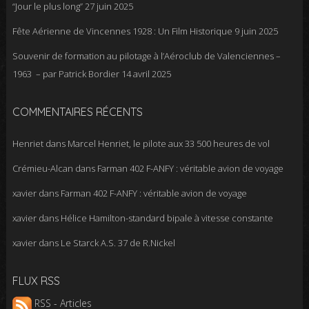
“Jour le plus long”
27 juin 2025
Fête Aérienne de Vincennes 1928 : Un Film Historique
9 juin 2025
Souvenir de formation au pilotage à l’Aéroclub de Valenciennes –
1963 – par Patrick Bordier
14 avril 2025
COMMENTAIRES RÉCENTS
Henriet
dans
Marcel Henriet, le pilote aux 33 500 heures de vol
Crémieu-Alcan
dans
Farman 402 F-ANFY : véritable avion de voyage
xavier
dans
Farman 402 F-ANFY : véritable avion de voyage
xavier
dans
Hélice Hamilton-standard bipale à vitesse constante
xavier
dans
Le Starck A.S. 37 de R.Nickel
FLUX RSS
RSS - Articles