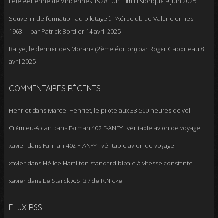
Fête Aérienne de Vincennes 1928 : Un Film Historique
9 juin 2025
Souvenir de formation au pilotage à l’Aéroclub de Valenciennes –
1963 – par Patrick Bordier
14 avril 2025
Rallye, le dernier des Morane (2ème édition) par Roger Gaborieau
8
avril 2025
COMMENTAIRES RÉCENTS
Henriet
dans
Marcel Henriet, le pilote aux 33 500 heures de vol
Crémieu-Alcan
dans
Farman 402 F-ANFY : véritable avion de voyage
xavier
dans
Farman 402 F-ANFY : véritable avion de voyage
xavier
dans
Hélice Hamilton-standard bipale à vitesse constante
xavier
dans
Le Starck A.S. 37 de R.Nickel
FLUX RSS