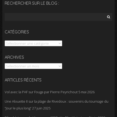
RECHERCHER SUR LE BLOG :
Rechercher :
CATÉGORIES
Catégories
Archives
ARCHIVES
ARTICLES RÉCENTS
Vol avec la PAF sur Fouga par Pierre Peyrichout
5 mai 2026
Une Alouette II sur la plage de Rivedoux : souvenirs du tournage du
“Jour le plus long”
27 juin 2025