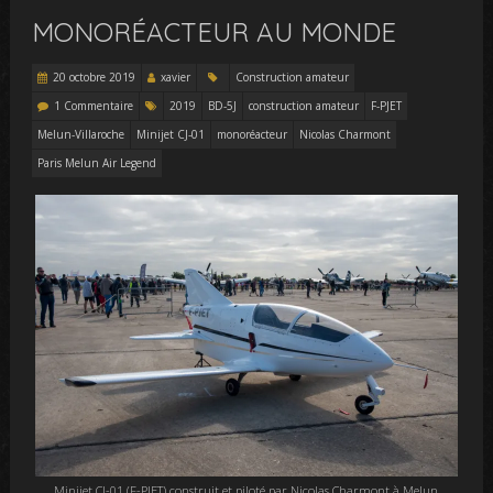
MONORÉACTEUR AU MONDE
20 octobre 2019
xavier
Construction amateur
1 Commentaire
2019
BD-5J
construction amateur
F-PJET
Melun-Villaroche
Minijet CJ-01
monoréacteur
Nicolas Charmont
Paris Melun Air Legend
Minijet CJ-01 (F-PJET) construit et piloté par Nicolas Charmont à Melun