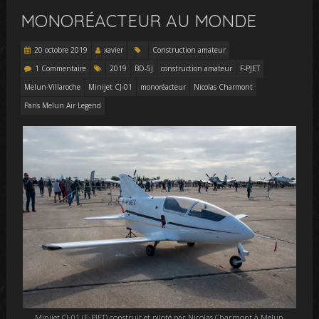
MONORÉACTEUR AU MONDE
20 octobre 2019
xavier
Construction amateur
1 Commentaire
2019
BD-5J
construction amateur
F-PJET
Melun-Villaroche
Minijet CJ-01
monoréacteur
Nicolas Charmont
Paris Melun Air Legend
Minijet CJ-01 (F-PJET) construit et piloté par Nicolas Charmont à Melun