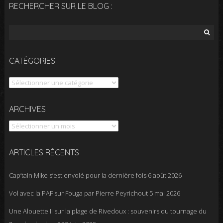
RECHERCHER SUR LE BLOG :
Rechercher :
CATÉGORIES
Catégories
Archives
ARCHIVES
ARTICLES RÉCENTS
Cap’tain Mike s’est envolé pour la dernière fois
6 août 2026
Vol avec la PAF sur Fouga par Pierre Peyrichout
5 mai 2026
Une Alouette II sur la plage de Rivedoux : souvenirs du tournage du