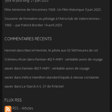
“Jour le plus long”
27 juin 2025
Fête Aérienne de Vincennes 1928 : Un Film Historique
9 juin 2025
Souvenir de formation au pilotage à l’Aéroclub de Valenciennes –
1963 – par Patrick Bordier
14 avril 2025
COMMENTAIRES RÉCENTS
Henriet
dans
Marcel Henriet, le pilote aux 33 500 heures de vol
Crémieu-Alcan
dans
Farman 402 F-ANFY : véritable avion de voyage
xavier
dans
Farman 402 F-ANFY : véritable avion de voyage
xavier
dans
Hélice Hamilton-standard bipale à vitesse constante
xavier
dans
Le Starck A.S. 37 de R.Nickel
FLUX RSS
RSS - Articles