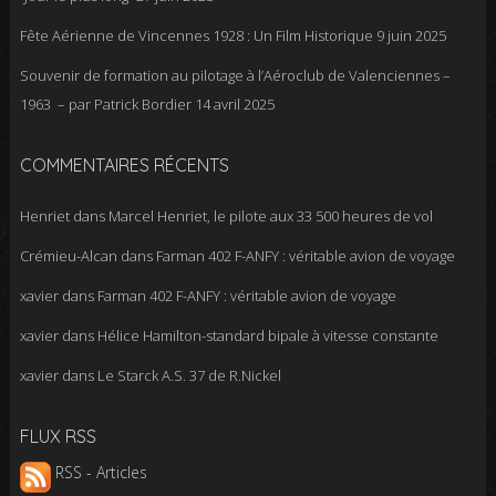
Fête Aérienne de Vincennes 1928 : Un Film Historique
9 juin 2025
Souvenir de formation au pilotage à l’Aéroclub de Valenciennes –
1963 – par Patrick Bordier
14 avril 2025
COMMENTAIRES RÉCENTS
Henriet
dans
Marcel Henriet, le pilote aux 33 500 heures de vol
Crémieu-Alcan
dans
Farman 402 F-ANFY : véritable avion de voyage
xavier
dans
Farman 402 F-ANFY : véritable avion de voyage
xavier
dans
Hélice Hamilton-standard bipale à vitesse constante
xavier
dans
Le Starck A.S. 37 de R.Nickel
FLUX RSS
RSS - Articles