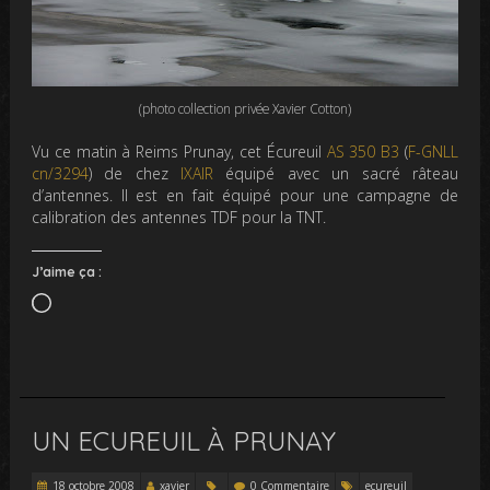
(photo collection privée Xavier Cotton)
Vu ce matin à Reims Prunay, cet Écureuil
AS 350 B3
(
F-GNLL
cn/3294
) de chez
IXAIR
équipé avec un sacré râteau
d’antennes. Il est en fait équipé pour une campagne de
calibration des antennes TDF pour la TNT.
J’aime ça :
Chargement…
UN ECUREUIL À PRUNAY
18 octobre 2008
xavier
0 Commentaire
ecureuil