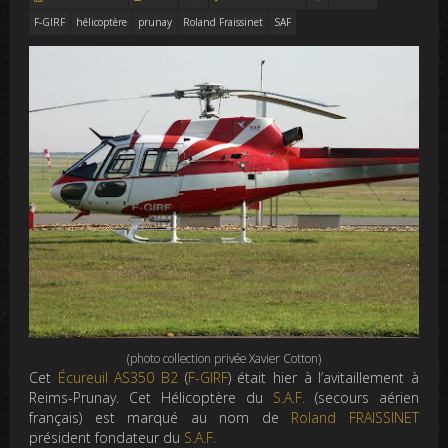
F-GIRF
hélicoptère
prunay
Roland Fraissinet
SAF
(photo collection privée Xavier Cotton)
Cet
Écureuil AS350 B2
(
F-GIRF
) était hier à l’avitaillement à
Reims-Prunay. Cet Hélicoptère du
S.A.F.
(secours aérien
français) est marqué au nom de
Roland FRAISSINET
président fondateur du
S.A.F.