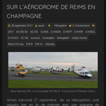
SUR L’AÉRODROME DE REIMS EN
CHAMPAGNE
28 septembre 2017
xavier
Hélicoptère
0 Commentaire
2017
AS 350 B2
AS 355
D-AVIA
D-HAUN
D-HEPT
D-HHFF
D-HNDL
D-HUGO
EC145
ecureuil
Eurocopter
hélicoptère
helijet charter
Reims Prunay
S76-B
S76-C+
Sikorsky
Deux Sikorsky S76, un Eurocopter EC145 et trois Ecureuil ©Xavier Cotton
Arrivés mercredi 27 septembre, les six hélicoptères sont
repartis hier en fin de matinée avec une vingtaine de