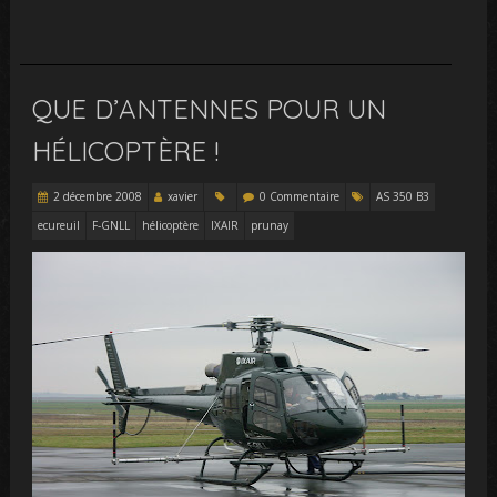
QUE D’ANTENNES POUR UN
HÉLICOPTÈRE !
2 décembre 2008
xavier
0 Commentaire
AS 350 B3
ecureuil
F-GNLL
hélicoptère
IXAIR
prunay