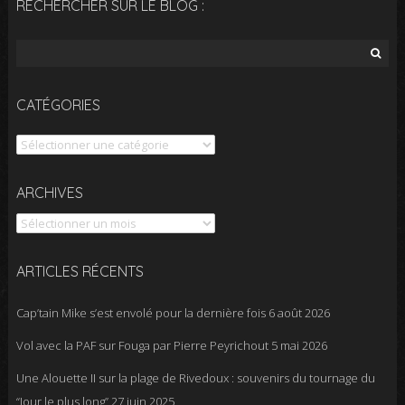
RECHERCHER SUR LE BLOG :
Rechercher :
CATÉGORIES
Catégories
Archives
ARCHIVES
ARTICLES RÉCENTS
Cap’tain Mike s’est envolé pour la dernière fois
6 août 2026
Vol avec la PAF sur Fouga par Pierre Peyrichout
5 mai 2026
Une Alouette II sur la plage de Rivedoux : souvenirs du tournage du
“Jour le plus long”
27 juin 2025