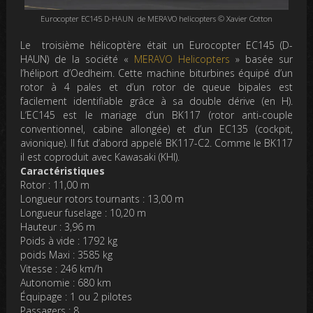
Eurocopter EC145 D-HAUN de MERAVO helicopters © Xavier Cotton
Le troisième hélicoptère était un Eurocopter EC145 (D-
HAUN) de la société «
MERAVO Helicopters
» basée sur
l’héliport d’Oedheim. Cette machine biturbines équipé d’un
rotor à 4 pales et d’un rotor de queue bipales est
facilement identifiable grâce à sa double dérive (en H).
L’EC145 est le mariage d’un BK117 (rotor anti-couple
conventionnel, cabine allongée) et d’un EC135 (cockpit,
avionique). Il fut d’abord appelé BK117-C2. Comme le BK117
il est coproduit avec Kawasaki (KHI).
Caractéristiques
Rotor : 11,00 m
Longueur rotors tournants : 13,00 m
Longueur fuselage : 10,20 m
Hauteur : 3,96 m
Poids à vide : 1792 kg
poids Maxi : 3585 kg
Vitesse : 246 km/h
Autonomie : 680 km
Équipage : 1 ou 2 pilotes
Passagers : 8