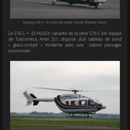
Sikorsky S76-C+ D-HUGO de HeliJet Charter ©Xavier Cotton
Le S76-C + (D-HUGO) variante de la série S76 C est équipé
de Turboméca Arriel 2S1, dispose d’un tableau de bord
« glass-cockpit » moderne avec une cabine passager
insonorisée .