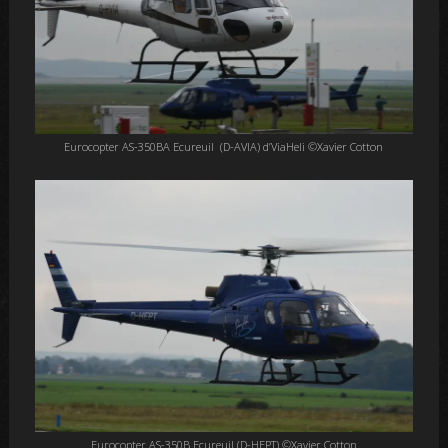
Eurocopter AS-350BA Ecureuil (D-AVIA) d’ViaHeli ©Xavier Cotton
Eurocopter AS-350B Ecureuil (D-HEPT) ©Xavier Cotton