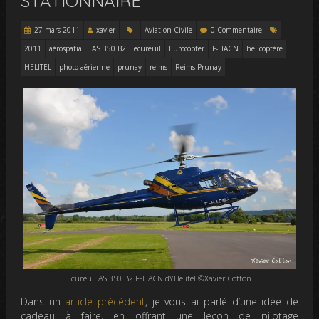
STATIONNAIRE
27 mars 2011
xavier
Aviation Civile
0 Commentaire
2011
aérospatial
AS 350 B2
ecureuil
Eurocopter
F-HACN
hélicoptère
HELITEL
photo aérienne
prunay
reims
Reims Prunay
Ecureuil AS 350 B2 F-HACN d\’Helitel ©Xavier Cotton
Dans un
article précédent
, je vous ai parlé d’une idée de
cadeau à faire, en offrant une leçon de pilotage