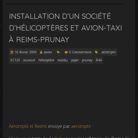
INSTALLATION D’UN SOCIÉTÉ
D’HÉLICOPTÈRES ET AVION-TAXI
À REIMS-PRUNAY
16 février 2009
xavier
0 Commentaire
aérotriptii
EC120
ecureuil
hélicoptère
malibu
piper
prunay
R44
Aérotriptii et Reims
envoyé par
aerotriptii