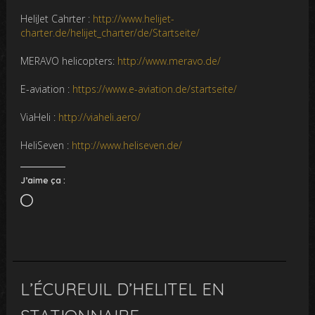
HeliJet Cahrter :
http://www.helijet-
charter.de/helijet_charter/de/Startseite/
MERAVO helicopters:
http://www.meravo.de/
E-aviation :
https://www.e-aviation.de/startseite/
ViaHeli :
http://viaheli.aero/
HeliSeven :
http://www.heliseven.de/
J’aime ça :
Chargement…
L’ÉCUREUIL D’HELITEL EN