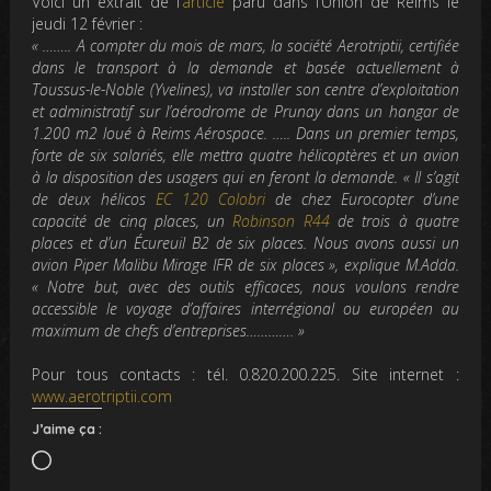
Voici un extrait de l’
article
paru dans l’Union de Reims le
jeudi 12 février :
« …….. A compter du mois de mars, la société Aerotriptii, certifiée
dans le transport à la demande et basée actuellement à
Toussus-le-Noble (Yvelines), va installer son centre d’exploitation
et administratif sur l’aérodrome de Prunay dans un hangar de
1.200 m2 loué à Reims Aérospace. ….. Dans un premier temps,
forte de six salariés, elle mettra quatre hélicoptères et un avion
à la disposition des usagers qui en feront la demande. « Il s’agit
de deux hélicos
EC 120 Colobri
de chez Eurocopter d’une
capacité de cinq places, un
Robinson R44
de trois à quatre
places et d’un Écureuil B2 de six places. Nous avons aussi un
avion Piper Malibu Mirage IFR de six places », explique M.Adda.
« Notre but, avec des outils efficaces, nous voulons rendre
accessible le voyage d’affaires interrégional ou européen au
maximum de chefs d’entreprises…………. »
Pour tous contacts : tél. 0.820.200.225. Site internet :
www.aerotriptii.com
J’aime ça :
Chargement…