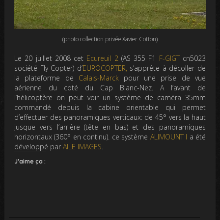
(photo collection privée Xavier Cotton)
Le 20 juillet 2008 cet
Ecureuil 2
(AS 355 F1
F-GIGT
cn5023
société Fly Copter) d’
EUROCOPTER,
s’apprête à décoller de
la plateforme de
Calais-Marck
pour une prise de vue
aérienne du coté du Cap Blanc-Nez. A l’avant de
l’hélicoptère on peut voir un système de caméra 35mm
commandé depuis la cabine orientable qui permet
d’effectuer des panoramiques verticaux: de 45° vers la haut
jusque vers l’arrière (tête en bas) et des panoramiques
horizontaux (360° en continu). ce système
ALIMOUNT I
a été
développé par
AILE IMAGES
.
J’aime ça :