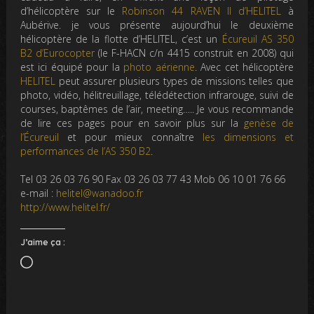
d’hélicoptère sur le
Robinson 44 RAVEN II d’HELITEL
à
Aubérive. je vous présente aujourd’hui le deuxième
hélicoptère de la flotte d’HELITEL, c’est un
Écureuil AS 350
B2 d’Eurocopter
(le F-HACN c/n 4415 construit en 2008) qui
est ici équipé pour la
photo aérienne
. Avec cet hélicoptère
HELITEL
peut assurer plusieurs types de missions telles que
photo, vidéo, hélitreuillage, télédétection infrarouge, suivi de
courses, baptêmes de l’air, meeting….. Je vous recommande
de lire ces pages pour en savoir plus sur la
genèse de
l’Écureuil
et pour mieux connaître
les dimensions et
performances de l’AS 350 B2
.
Tel 03 26 03 76 90 Fax 03 26 03 77 43 Mob 06 10 01 76 66
e-mail :
helitel@wanadoo.fr
http://www.helitel.fr/
J’aime ça :
Chargement…