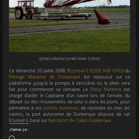
(photo collection privée Xavier Cotton)
Ce dimanche 20 juillet 2008, l’
Ecureuil II AS355 N
(
F-GTRS
) du
Pilotage Maritime de Dunkerque
est repoussé sur sa
plateforme jusqu’à la pompe à kérosène ou le plein sera
fait pour commencer sa semaine. Le
Pilote Maritime
est
chargé d’aider le Capitaine d’un navire lors de l’arrivée, du
départ ou des mouvements de celui ci dans les ports. pour
permettre à ses
pilotes maritimes
de rejoindre en mer, les
navires, la port autonome de Dunkerque dispose de cet
Ecureuil II, basé sur l’
aéroport de Calais-Dunkerque
.
J’aime ça :
Chargement…