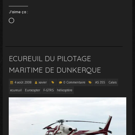
J’aime ça :
Chargement…
ECUREUIL DU PILOTAGE
MARITIME DE DUNKERQUE
4 août 2008
xavier
0 Commentaire
AS 355
Calais
ecureuil
Eurocopter
F-GTRS
hélicoptère