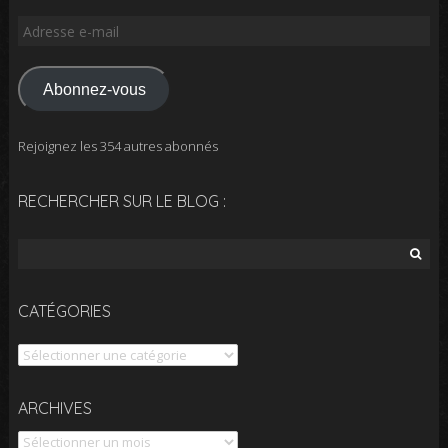
Adresse
e-
mail
Abonnez-vous
Rejoignez les 354 autres abonnés
RECHERCHER SUR LE BLOG :
Rechercher :
CATÉGORIES
Catégories
Archives
ARCHIVES