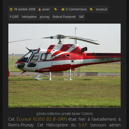
18 octobre 2008
xavier
0 Commentaire
ecureuil
F-GIRF
hélicoptère
prunay
Roland Fraissinet
SAF
(photo collection privée Xavier Cotton)
Cet
Écureuil AS350 B2
(
F-GIRF
) était hier à l’avitaillement à
Reims-Prunay. Cet Hélicoptère du
S.A.F.
(secours aérien