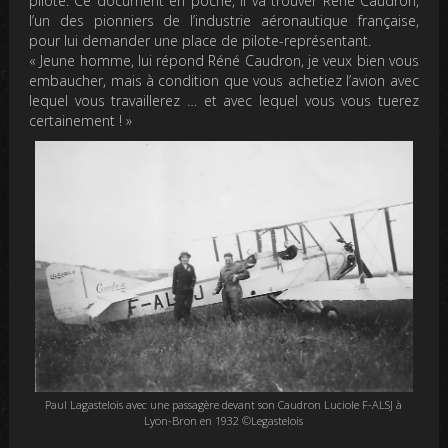
pilote. Ce document en poche, il va trouver René Caudron,
l’un des pionniers de l’industrie aéronautique française,
pour lui demander une place de pilote-représentant.
« Jeune homme, lui répond Réné Caudron, je veux bien vous
embaucher, mais à condition que vous achetiez l’avion avec
lequel vous travaillerez … et avec lequel vous vous tuerez
certainement ! »
Paul Lagastelois avec une passagère devant son Caudron Luciole F-ALSJ à
Lyon-Bron en 1932 ©Legastelois