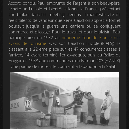
Accord conclu. Paul emprunte de l’argent à son beau-père,
achète un Luciole et bientôt sillonne la France, présentant
son biplan dans les meetings aériens. Il manifeste vite de
réels talents de vendeur que René Caudron apprécie fort et
poursuit jusqu’à la guerre une carrière où se conjuguent
commerce et pilotage. Pour le travail et pour le plaisir : Paul
participe ainsi en 1932 au
deuxième Tour de France des
avions de tourisme
avec son Caudron Luciole (F-ALSJ) se
classant à la 22 ème place sur les 47 concurrents classés à
l’arrivée, 14 ayant terminé 1er ex-aequo, puis au Rallye du
Hoggar en 1938 aux commandes d’un Farman 403 (F-ANPX).
Une panne de moteur le contraint à l’abandon à In Salah.