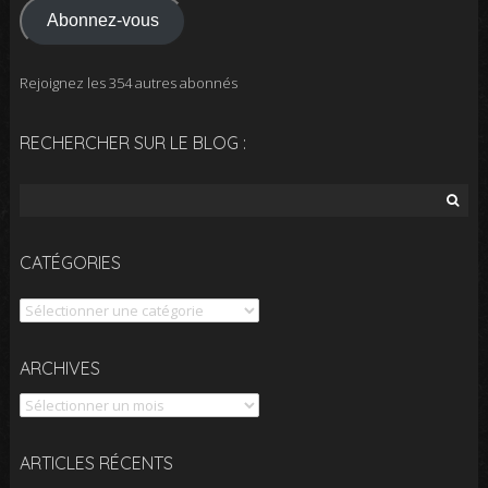
Abonnez-vous
Rejoignez les 354 autres abonnés
RECHERCHER SUR LE BLOG :
Rechercher :
CATÉGORIES
Catégories
Archives
ARCHIVES
ARTICLES RÉCENTS