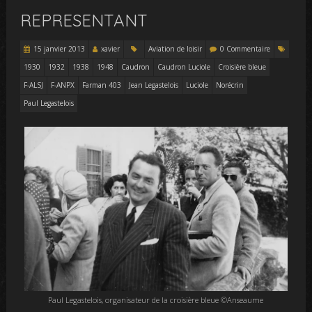
REPRESENTANT
15 janvier 2013
xavier
Aviation de loisir
0 Commentaire
1930
1932
1938
1948
Caudron
Caudron Luciole
Croisière bleue
F-ALSJ
F-ANPX
Farman 403
Jean Legastelois
Luciole
Norécrin
Paul Legastelois
Paul Legastelois, organisateur de la croisière bleue ©Anseaume