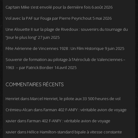
Cap’tain Mike s’est envolé pour la dernière fois
6 août 2026
Vol avec la PAF sur Fouga par Pierre Peyrichout
5 mai 2026
Une Alouette II sur la plage de Rivedoux : souvenirs du tournage du
“Jour le plus long”
27 juin 2025
Fête Aérienne de Vincennes 1928 : Un Film Historique
9 juin 2025
Souvenir de formation au pilotage à l’Aéroclub de Valenciennes –
1963 – par Patrick Bordier
14 avril 2025
COMMENTAIRES RÉCENTS
Henriet
dans
Marcel Henriet, le pilote aux 33 500 heures de vol
Crémieu-Alcan
dans
Farman 402 F-ANFY : véritable avion de voyage
xavier
dans
Farman 402 F-ANFY : véritable avion de voyage
xavier
dans
Hélice Hamilton-standard bipale à vitesse constante